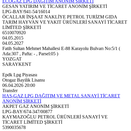
ECOGAZ LPG DAĞITIM ANONİM ŞİRKETİ
GESAN YATIRIM VE TİCARET ANONİM ŞİRKETİ
LPG-BAY/941-54/16014
ÖCALLAR İNŞAAT NAKLİYE PETROL TURİZM GIDA
TARIM HAYVAN VE YAKIT ÜRÜNLERİ SANAYİ TİCARET
LİMİTED ŞİRKETİ
6510070920
04.05.2015
04.05.2027
Fatih Sultan Mehmet Mahallesi E-88 Karayolu Bulvarı No:5/1 (
Ada:307 , Pafta: - , Parsel:05 )
YOZGAT
SARAYKENT
Epdk Lpg Piyasası
Otogaz Bayilik Lisansı
06.04.2026 20:00
Transfer
HAS-GAZ LPG DAĞITIM VE METAL SANAYİ TİCARET
ANONİM ŞİRKETİ
AKPET GAZ ANONİM ŞİRKETİ
LPG-BAY/674-347/00877
KAYMAZOĞLU PETROL ÜRÜNLERİ SANAYİ VE
TİCARET LİMİTED ŞİRKETİ
5390035678