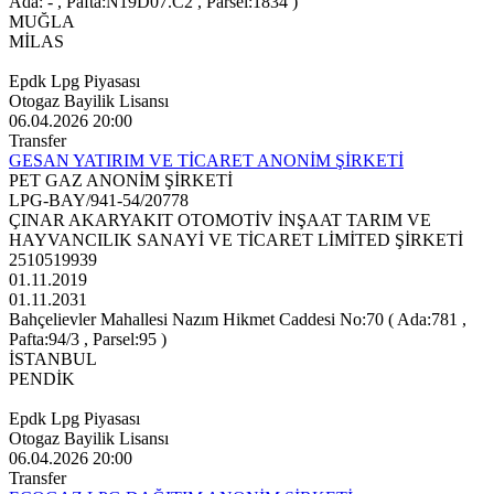
Ada: - , Pafta:N19D07.C2 , Parsel:1834 )
MUĞLA
MİLAS
Epdk Lpg Piyasası
Otogaz Bayilik Lisansı
06.04.2026 20:00
Transfer
GESAN YATIRIM VE TİCARET ANONİM ŞİRKETİ
PET GAZ ANONİM ŞİRKETİ
LPG-BAY/941-54/20778
ÇINAR AKARYAKIT OTOMOTİV İNŞAAT TARIM VE
HAYVANCILIK SANAYİ VE TİCARET LİMİTED ŞİRKETİ
2510519939
01.11.2019
01.11.2031
Bahçelievler Mahallesi Nazım Hikmet Caddesi No:70 ( Ada:781 ,
Pafta:94/3 , Parsel:95 )
İSTANBUL
PENDİK
Epdk Lpg Piyasası
Otogaz Bayilik Lisansı
06.04.2026 20:00
Transfer