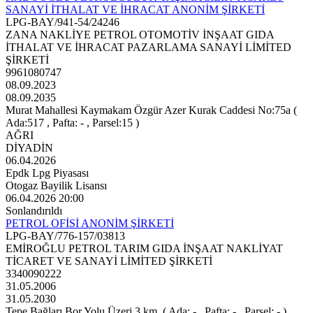
SANAYİ İTHALAT VE İHRACAT ANONİM ŞİRKETİ
LPG-BAY/941-54/24246
ZANA NAKLİYE PETROL OTOMOTİV İNŞAAT GIDA
İTHALAT VE İHRACAT PAZARLAMA SANAYİ LİMİTED
ŞİRKETİ
9961080747
08.09.2023
08.09.2035
Murat Mahallesi Kaymakam Özgür Azer Kurak Caddesi No:75a (
Ada:517 , Pafta: - , Parsel:15 )
AĞRI
DİYADİN
06.04.2026
Epdk Lpg Piyasası
Otogaz Bayilik Lisansı
06.04.2026 20:00
Sonlandırıldı
PETROL OFİSİ ANONİM ŞİRKETİ
LPG-BAY/776-157/03813
EMİROĞLU PETROL TARIM GIDA İNŞAAT NAKLİYAT
TİCARET VE SANAYİ LİMİTED ŞİRKETİ
3340090222
31.05.2006
31.05.2030
Tepe Bağları Bor Yolu Üzeri 3.km. ( Ada: - , Pafta: - , Parsel: - )