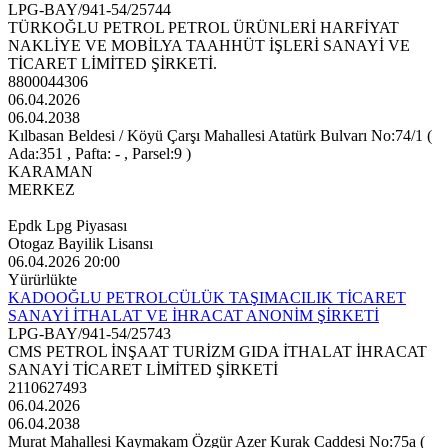
LPG-BAY/941-54/25744
TÜRKOĞLU PETROL PETROL ÜRÜNLERİ HARFİYAT
NAKLİYE VE MOBİLYA TAAHHÜT İŞLERİ SANAYİ VE
TİCARET LİMİTED ŞİRKETİ.
8800044306
06.04.2026
06.04.2038
Kılbasan Beldesi / Köyü Çarşı Mahallesi Atatürk Bulvarı No:74/1 (
Ada:351 , Pafta: - , Parsel:9 )
KARAMAN
MERKEZ
Epdk Lpg Piyasası
Otogaz Bayilik Lisansı
06.04.2026 20:00
Yürürlükte
KADOOĞLU PETROLCÜLÜK TAŞIMACILIK TİCARET
SANAYİ İTHALAT VE İHRACAT ANONİM ŞİRKETİ
LPG-BAY/941-54/25743
CMS PETROL İNŞAAT TURİZM GIDA İTHALAT İHRACAT
SANAYİ TİCARET LİMİTED ŞİRKETİ
2110627493
06.04.2026
06.04.2038
Murat Mahallesi Kaymakam Özgür Azer Kurak Caddesi No:75a (