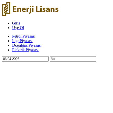
Giriş
Üye Ol
Petrol Piyasası
Lpg Piyasası
Doğalgaz Piyasası
Elektrik Piyasası