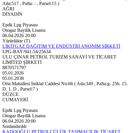
Ada:517 , Pafta: - , Parsel:15 )
AĞRI
DİYADİN
Epdk Lpg Piyasası
Otogaz Bayilik Lisansı
06.04.2026 20:00
Yürürlükte (T)
LİKİTGAZ DAĞITIM VE ENDÜSTRİ ANONİM ŞİRKETİ
LPG-BAY/941-54/25634
ULU ÇINAR PETROL TURİZM SANAYİ VE TİCARET
LİMİTED ŞİRKETİ
8870571797
05.01.2026
05.01.2038
Orta Mahallesi İstiklal Caddesi No:66 ( Ada:349 , Pafta:g- 25b. 15.
D. 1. D , Parsel:7 )
DÜZCE
CUMAYERİ
Epdk Lpg Piyasası
Otogaz Bayilik Lisansı
06.04.2026 20:00
Sonlandırıldı
KADOOĞLU PETROLCÜLÜK TAŞIMACILIK TİCARET