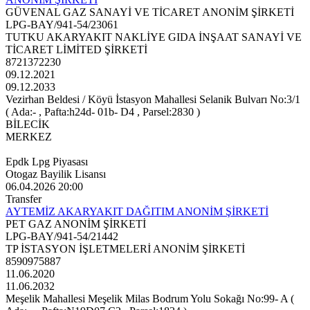
GÜVENAL GAZ SANAYİ VE TİCARET ANONİM ŞİRKETİ
LPG-BAY/941-54/23061
TUTKU AKARYAKIT NAKLİYE GIDA İNŞAAT SANAYİ VE
TİCARET LİMİTED ŞİRKETİ
8721372230
09.12.2021
09.12.2033
Vezirhan Beldesi / Köyü İstasyon Mahallesi Selanik Bulvarı No:3/1
( Ada:- , Pafta:h24d- 01b- D4 , Parsel:2830 )
BİLECİK
MERKEZ
Epdk Lpg Piyasası
Otogaz Bayilik Lisansı
06.04.2026 20:00
Transfer
AYTEMİZ AKARYAKIT DAĞITIM ANONİM ŞİRKETİ
PET GAZ ANONİM ŞİRKETİ
LPG-BAY/941-54/21442
TP İSTASYON İŞLETMELERİ ANONİM ŞİRKETİ
8590975887
11.06.2020
11.06.2032
Meşelik Mahallesi Meşelik Milas Bodrum Yolu Sokağı No:99- A (