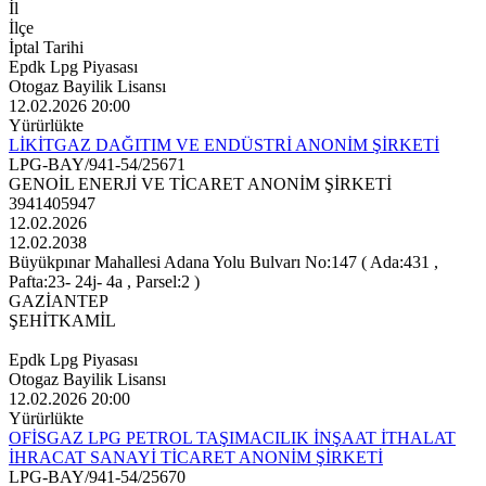
İl
İlçe
İptal Tarihi
Epdk Lpg Piyasası
Otogaz Bayilik Lisansı
12.02.2026 20:00
Yürürlükte
LİKİTGAZ DAĞITIM VE ENDÜSTRİ ANONİM ŞİRKETİ
LPG-BAY/941-54/25671
GENOİL ENERJİ VE TİCARET ANONİM ŞİRKETİ
3941405947
12.02.2026
12.02.2038
Büyükpınar Mahallesi Adana Yolu Bulvarı No:147 ( Ada:431 ,
Pafta:23- 24j- 4a , Parsel:2 )
GAZİANTEP
ŞEHİTKAMİL
Epdk Lpg Piyasası
Otogaz Bayilik Lisansı
12.02.2026 20:00
Yürürlükte
OFİSGAZ LPG PETROL TAŞIMACILIK İNŞAAT İTHALAT
İHRACAT SANAYİ TİCARET ANONİM ŞİRKETİ
LPG-BAY/941-54/25670