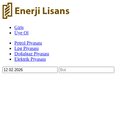
Giriş
Üye Ol
Petrol Piyasası
Lpg Piyasası
Doğalgaz Piyasası
Elektrik Piyasası