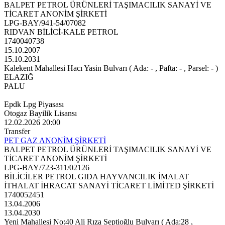
BALPET PETROL ÜRÜNLERİ TAŞIMACILIK SANAYİ VE
TİCARET ANONİM ŞİRKETİ
LPG-BAY/941-54/07082
RIDVAN BİLİCİ-KALE PETROL
1740040738
15.10.2007
15.10.2031
Kalekent Mahallesi Hacı Yasin Bulvarı ( Ada: - , Pafta: - , Parsel: - )
ELAZIĞ
PALU
Epdk Lpg Piyasası
Otogaz Bayilik Lisansı
12.02.2026 20:00
Transfer
PET GAZ ANONİM ŞİRKETİ
BALPET PETROL ÜRÜNLERİ TAŞIMACILIK SANAYİ VE
TİCARET ANONİM ŞİRKETİ
LPG-BAY/723-311/02126
BİLİCİLER PETROL GIDA HAYVANCILIK İMALAT
İTHALAT İHRACAT SANAYİ TİCARET LİMİTED ŞİRKETİ
1740052451
13.04.2006
13.04.2030
Yeni Mahallesi No:40 Ali Rıza Septioğlu Bulvarı ( Ada:28 ,