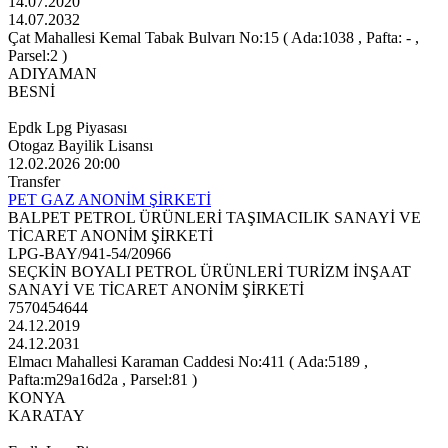
14.07.2020
14.07.2032
Çat Mahallesi Kemal Tabak Bulvarı No:15 ( Ada:1038 , Pafta: - ,
Parsel:2 )
ADIYAMAN
BESNİ
Epdk Lpg Piyasası
Otogaz Bayilik Lisansı
12.02.2026 20:00
Transfer
PET GAZ ANONİM ŞİRKETİ
BALPET PETROL ÜRÜNLERİ TAŞIMACILIK SANAYİ VE
TİCARET ANONİM ŞİRKETİ
LPG-BAY/941-54/20966
SEÇKİN BOYALI PETROL ÜRÜNLERİ TURİZM İNŞAAT
SANAYİ VE TİCARET ANONİM ŞİRKETİ
7570454644
24.12.2019
24.12.2031
Elmacı Mahallesi Karaman Caddesi No:411 ( Ada:5189 ,
Pafta:m29a16d2a , Parsel:81 )
KONYA
KARATAY