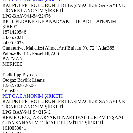
BALPET PETROL ÜRÜNLERİ TAŞIMACILIK SANAYİ VE
TİCARET ANONİM ŞİRKETİ
LPG-BAY/941-54/22476
BPET PERAKENDE AKARYAKIT TİCARET ANONİM
ŞİRKETİ
1871420546
24.05.2021
24.05.2033
Cumhuriyet Mahallesi Ahmet Arif Bulvarı No:72 ( Ada:365 ,
Pafta:20K-3B , Parsel:18,7,6 )
BATMAN
MERKEZ
Epdk Lpg Piyasası
Otogaz Bayilik Lisansı
12.02.2026 20:00
Transfer
PET GAZ ANONİM ŞİRKETİ
BALPET PETROL ÜRÜNLERİ TAŞIMACILIK SANAYİ VE
TİCARET ANONİM ŞİRKETİ
LPG-BAY/941-54/21542
BEKİR ORUÇ AKARYAKIT NAKLİYAT TURİZM İNŞAAT
GIDA SANAYİ VE TİCARET LİMİTED ŞİRKETİ
1610853841