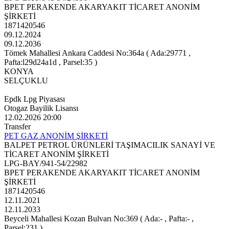
BPET PERAKENDE AKARYAKIT TİCARET ANONİM
ŞİRKETİ
1871420546
09.12.2024
09.12.2036
Tömek Mahallesi Ankara Caddesi No:364a ( Ada:29771 ,
Pafta:l29d24a1d , Parsel:35 )
KONYA
SELÇUKLU
Epdk Lpg Piyasası
Otogaz Bayilik Lisansı
12.02.2026 20:00
Transfer
PET GAZ ANONİM ŞİRKETİ
BALPET PETROL ÜRÜNLERİ TAŞIMACILIK SANAYİ VE
TİCARET ANONİM ŞİRKETİ
LPG-BAY/941-54/22982
BPET PERAKENDE AKARYAKIT TİCARET ANONİM
ŞİRKETİ
1871420546
12.11.2021
12.11.2033
Beyceli Mahallesi Kozan Bulvarı No:369 ( Ada:- , Pafta:- ,
Parsel:231 )