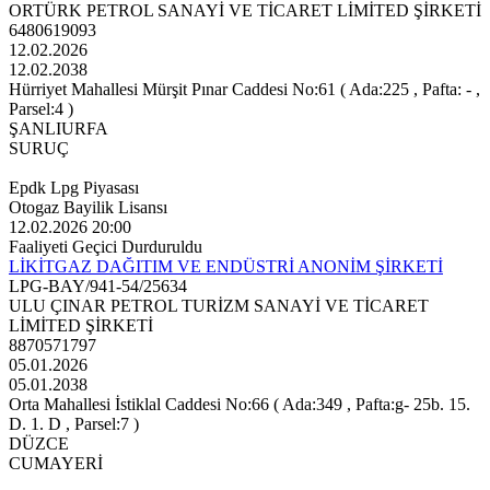
ORTÜRK PETROL SANAYİ VE TİCARET LİMİTED ŞİRKETİ
6480619093
12.02.2026
12.02.2038
Hürriyet Mahallesi Mürşit Pınar Caddesi No:61 ( Ada:225 , Pafta: - ,
Parsel:4 )
ŞANLIURFA
SURUÇ
Epdk Lpg Piyasası
Otogaz Bayilik Lisansı
12.02.2026 20:00
Faaliyeti Geçici Durduruldu
LİKİTGAZ DAĞITIM VE ENDÜSTRİ ANONİM ŞİRKETİ
LPG-BAY/941-54/25634
ULU ÇINAR PETROL TURİZM SANAYİ VE TİCARET
LİMİTED ŞİRKETİ
8870571797
05.01.2026
05.01.2038
Orta Mahallesi İstiklal Caddesi No:66 ( Ada:349 , Pafta:g- 25b. 15.
D. 1. D , Parsel:7 )
DÜZCE
CUMAYERİ