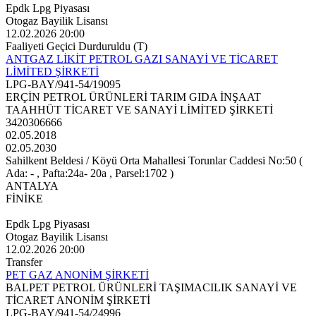
Epdk Lpg Piyasası
Otogaz Bayilik Lisansı
12.02.2026 20:00
Faaliyeti Geçici Durduruldu (T)
ANTGAZ LİKİT PETROL GAZI SANAYİ VE TİCARET
LİMİTED ŞİRKETİ
LPG-BAY/941-54/19095
ERÇİN PETROL ÜRÜNLERİ TARIM GIDA İNŞAAT
TAAHHÜT TİCARET VE SANAYİ LİMİTED ŞİRKETİ
3420306666
02.05.2018
02.05.2030
Sahilkent Beldesi / Köyü Orta Mahallesi Torunlar Caddesi No:50 (
Ada: - , Pafta:24a- 20a , Parsel:1702 )
ANTALYA
FİNİKE
Epdk Lpg Piyasası
Otogaz Bayilik Lisansı
12.02.2026 20:00
Transfer
PET GAZ ANONİM ŞİRKETİ
BALPET PETROL ÜRÜNLERİ TAŞIMACILIK SANAYİ VE
TİCARET ANONİM ŞİRKETİ
LPG-BAY/941-54/24996