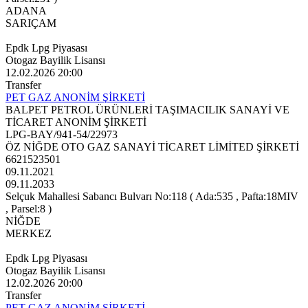
ADANA
SARIÇAM
Epdk Lpg Piyasası
Otogaz Bayilik Lisansı
12.02.2026 20:00
Transfer
PET GAZ ANONİM ŞİRKETİ
BALPET PETROL ÜRÜNLERİ TAŞIMACILIK SANAYİ VE
TİCARET ANONİM ŞİRKETİ
LPG-BAY/941-54/22973
ÖZ NİĞDE OTO GAZ SANAYİ TİCARET LİMİTED ŞİRKETİ
6621523501
09.11.2021
09.11.2033
Selçuk Mahallesi Sabancı Bulvarı No:118 ( Ada:535 , Pafta:18MIV
, Parsel:8 )
NİĞDE
MERKEZ
Epdk Lpg Piyasası
Otogaz Bayilik Lisansı
12.02.2026 20:00
Transfer
PET GAZ ANONİM ŞİRKETİ