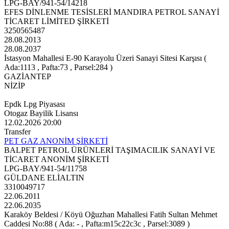
LPG-BAY/941-54/14218
EFES DİNLENME TESİSLERİ MANDIRA PETROL SANAYİ
TİCARET LİMİTED ŞİRKETİ
3250565487
28.08.2013
28.08.2037
İstasyon Mahallesi E-90 Karayolu Üzeri Sanayi Sitesi Karşısı (
Ada:1113 , Pafta:73 , Parsel:284 )
GAZİANTEP
NİZİP
Epdk Lpg Piyasası
Otogaz Bayilik Lisansı
12.02.2026 20:00
Transfer
PET GAZ ANONİM ŞİRKETİ
BALPET PETROL ÜRÜNLERİ TAŞIMACILIK SANAYİ VE
TİCARET ANONİM ŞİRKETİ
LPG-BAY/941-54/11758
GÜLDANE ELİALTIN
3310049717
22.06.2011
22.06.2035
Karaköy Beldesi / Köyü Oğuzhan Mahallesi Fatih Sultan Mehmet
Caddesi No:88 ( Ada: - , Pafta:m15c22c3c , Parsel:3089 )