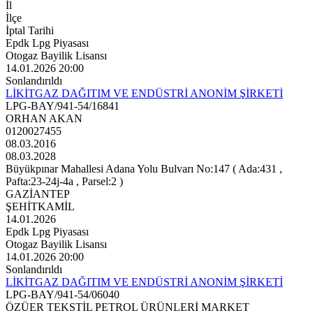
İl
İlçe
İptal Tarihi
Epdk Lpg Piyasası
Otogaz Bayilik Lisansı
14.01.2026 20:00
Sonlandırıldı
LİKİTGAZ DAĞITIM VE ENDÜSTRİ ANONİM ŞİRKETİ
LPG-BAY/941-54/16841
ORHAN AKAN
0120027455
08.03.2016
08.03.2028
Büyükpınar Mahallesi Adana Yolu Bulvarı No:147 ( Ada:431 ,
Pafta:23-24j-4a , Parsel:2 )
GAZİANTEP
ŞEHİTKAMİL
14.01.2026
Epdk Lpg Piyasası
Otogaz Bayilik Lisansı
14.01.2026 20:00
Sonlandırıldı
LİKİTGAZ DAĞITIM VE ENDÜSTRİ ANONİM ŞİRKETİ
LPG-BAY/941-54/06040
ÖZÜER TEKSTİL PETROL ÜRÜNLERİ MARKET