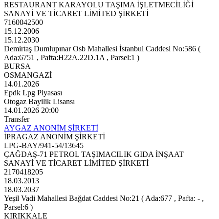
RESTAURANT KARAYOLU TAŞIMA İŞLETMECİLİĞİ
SANAYİ VE TİCARET LİMİTED ŞİRKETİ
7160042500
15.12.2006
15.12.2030
Demirtaş Dumlupınar Osb Mahallesi İstanbul Caddesi No:586 (
Ada:6751 , Pafta:H22A.22D.1A , Parsel:1 )
BURSA
OSMANGAZİ
14.01.2026
Epdk Lpg Piyasası
Otogaz Bayilik Lisansı
14.01.2026 20:00
Transfer
AYGAZ ANONİM ŞİRKETİ
İPRAGAZ ANONİM ŞİRKETİ
LPG-BAY/941-54/13645
ÇAĞDAŞ-71 PETROL TAŞIMACILIK GIDA İNŞAAT
SANAYİ VE TİCARET LİMİTED ŞİRKETİ
2170418205
18.03.2013
18.03.2037
Yeşil Vadi Mahallesi Bağdat Caddesi No:21 ( Ada:677 , Pafta: - ,
Parsel:6 )
KIRIKKALE