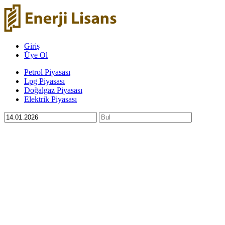
Giriş
Üye Ol
Petrol Piyasası
Lpg Piyasası
Doğalgaz Piyasası
Elektrik Piyasası