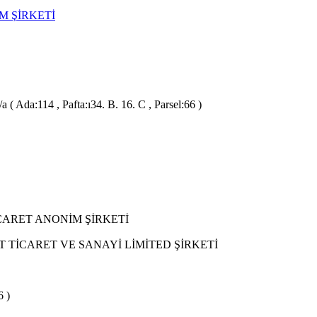
M ŞİRKETİ
( Ada:114 , Pafta:ı34. B. 16. C , Parsel:66 )
CARET ANONİM ŞİRKETİ
 TİCARET VE SANAYİ LİMİTED ŞİRKETİ
6 )