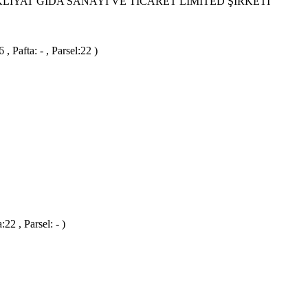
YAT GIDA SANAYİ VE TİCARET LİMİTED ŞİRKETİ
Pafta: - , Parsel:22 )
2 , Parsel: - )