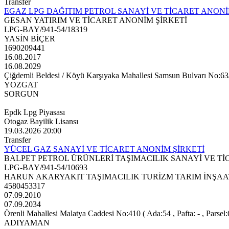
Transfer
EGAZ LPG DAĞITIM PETROL SANAYİ VE TİCARET ANONİ
GESAN YATIRIM VE TİCARET ANONİM ŞİRKETİ
LPG-BAY/941-54/18319
YASİN BİÇER
1690209441
16.08.2017
16.08.2029
Çiğdemli Beldesi / Köyü Karşıyaka Mahallesi Samsun Bulvarı No:63/a 
YOZGAT
SORGUN
Epdk Lpg Piyasası
Otogaz Bayilik Lisansı
19.03.2026 20:00
Transfer
YÜCEL GAZ SANAYİ VE TİCARET ANONİM ŞİRKETİ
BALPET PETROL ÜRÜNLERİ TAŞIMACILIK SANAYİ VE Tİ
LPG-BAY/941-54/10693
HARUN AKARYAKIT TAŞIMACILIK TURİZM TARIM İNŞAAT
4580453317
07.09.2010
07.09.2034
Örenli Mahallesi Malatya Caddesi No:410 ( Ada:54 , Pafta: - , Parsel:
ADIYAMAN