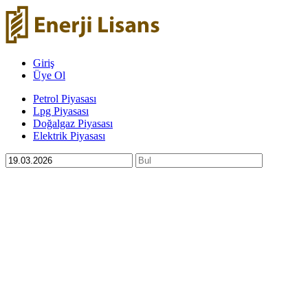
Giriş
Üye Ol
Petrol Piyasası
Lpg Piyasası
Doğalgaz Piyasası
Elektrik Piyasası