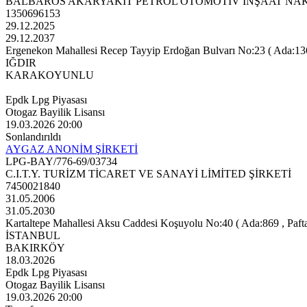
BALBAROS AKARYAKIT PETROL OTOMOTİV İNŞAAT NAKLİ
1350696153
29.12.2025
29.12.2037
Ergenekon Mahallesi Recep Tayyip Erdoğan Bulvarı No:23 ( Ada:136 , 
IĞDIR
KARAKOYUNLU
Epdk Lpg Piyasası
Otogaz Bayilik Lisansı
19.03.2026 20:00
Sonlandırıldı
AYGAZ ANONİM ŞİRKETİ
LPG-BAY/776-69/03734
C.I.T.Y. TURİZM TİCARET VE SANAYİ LİMİTED ŞİRKETİ
7450021840
31.05.2006
31.05.2030
Kartaltepe Mahallesi Aksu Caddesi Koşuyolu No:40 ( Ada:869 , Pafta:2
İSTANBUL
BAKIRKÖY
18.03.2026
Epdk Lpg Piyasası
Otogaz Bayilik Lisansı
19.03.2026 20:00