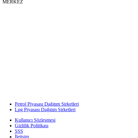
MERKEZ
Petrol Piyasası Dağıtım Şirketleri
Lpg Piyasası Dağıtım Şirketleri
Kullanıcı Sözleşmesi
Gizlilik Politikası
SSS
İletişim