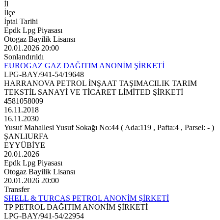
İl
İlçe
İptal Tarihi
Epdk Lpg Piyasası
Otogaz Bayilik Lisansı
20.01.2026 20:00
Sonlandırıldı
EUROGAZ GAZ DAĞITIM ANONİM ŞİRKETİ
LPG-BAY/941-54/19648
HARRANOVA PETROL İNŞAAT TAŞIMACILIK TARIM
TEKSTİL SANAYİ VE TİCARET LİMİTED ŞİRKETİ
4581058009
16.11.2018
16.11.2030
Yusuf Mahallesi Yusuf Sokağı No:44 ( Ada:119 , Pafta:4 , Parsel: - )
ŞANLIURFA
EYYÜBİYE
20.01.2026
Epdk Lpg Piyasası
Otogaz Bayilik Lisansı
20.01.2026 20:00
Transfer
SHELL & TURCAS PETROL ANONİM ŞİRKETİ
TP PETROL DAĞITIM ANONİM ŞİRKETİ
LPG-BAY/941-54/22954