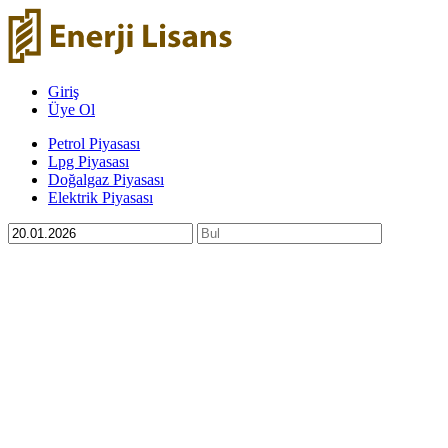
Giriş
Üye Ol
Petrol Piyasası
Lpg Piyasası
Doğalgaz Piyasası
Elektrik Piyasası