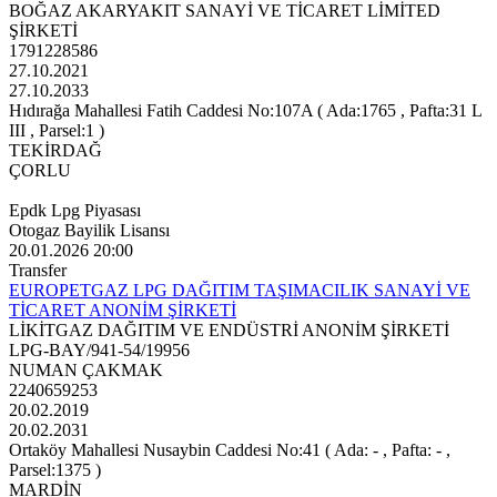
BOĞAZ AKARYAKIT SANAYİ VE TİCARET LİMİTED
ŞİRKETİ
1791228586
27.10.2021
27.10.2033
Hıdırağa Mahallesi Fatih Caddesi No:107A ( Ada:1765 , Pafta:31 L
III , Parsel:1 )
TEKİRDAĞ
ÇORLU
Epdk Lpg Piyasası
Otogaz Bayilik Lisansı
20.01.2026 20:00
Transfer
EUROPETGAZ LPG DAĞITIM TAŞIMACILIK SANAYİ VE
TİCARET ANONİM ŞİRKETİ
LİKİTGAZ DAĞITIM VE ENDÜSTRİ ANONİM ŞİRKETİ
LPG-BAY/941-54/19956
NUMAN ÇAKMAK
2240659253
20.02.2019
20.02.2031
Ortaköy Mahallesi Nusaybin Caddesi No:41 ( Ada: - , Pafta: - ,
Parsel:1375 )
MARDİN