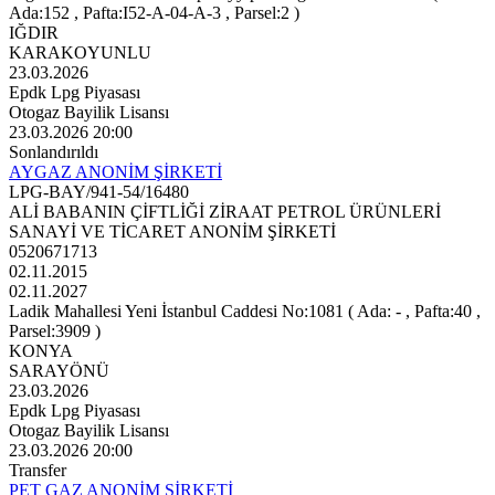
Ada:152 , Pafta:I52-A-04-A-3 , Parsel:2 )
IĞDIR
KARAKOYUNLU
23.03.2026
Epdk Lpg Piyasası
Otogaz Bayilik Lisansı
23.03.2026 20:00
Sonlandırıldı
AYGAZ ANONİM ŞİRKETİ
LPG-BAY/941-54/16480
ALİ BABANIN ÇİFTLİĞİ ZİRAAT PETROL ÜRÜNLERİ
SANAYİ VE TİCARET ANONİM ŞİRKETİ
0520671713
02.11.2015
02.11.2027
Ladik Mahallesi Yeni İstanbul Caddesi No:1081 ( Ada: - , Pafta:40 ,
Parsel:3909 )
KONYA
SARAYÖNÜ
23.03.2026
Epdk Lpg Piyasası
Otogaz Bayilik Lisansı
23.03.2026 20:00
Transfer
PET GAZ ANONİM ŞİRKETİ