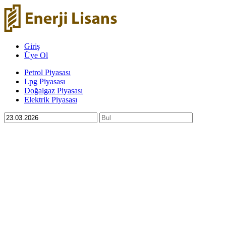
Giriş
Üye Ol
Petrol Piyasası
Lpg Piyasası
Doğalgaz Piyasası
Elektrik Piyasası