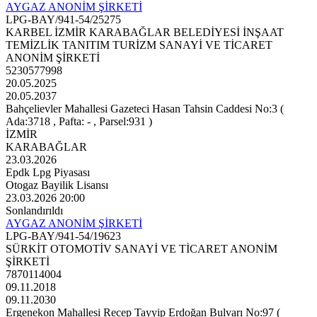
AYGAZ ANONİM ŞİRKETİ
LPG-BAY/941-54/25275
KARBEL İZMİR KARABAĞLAR BELEDİYESİ İNŞAAT
TEMİZLİK TANITIM TURİZM SANAYİ VE TİCARET
ANONİM ŞİRKETİ
5230577998
20.05.2025
20.05.2037
Bahçelievler Mahallesi Gazeteci Hasan Tahsin Caddesi No:3 (
Ada:3718 , Pafta: - , Parsel:931 )
İZMİR
KARABAĞLAR
23.03.2026
Epdk Lpg Piyasası
Otogaz Bayilik Lisansı
23.03.2026 20:00
Sonlandırıldı
AYGAZ ANONİM ŞİRKETİ
LPG-BAY/941-54/19623
SÜRKİT OTOMOTİV SANAYİ VE TİCARET ANONİM
ŞİRKETİ
7870114004
09.11.2018
09.11.2030
Ergenekon Mahallesi Recep Tayyip Erdoğan Bulvarı No:97 (