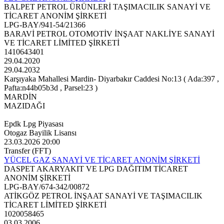
BALPET PETROL ÜRÜNLERİ TAŞIMACILIK SANAYİ VE
TİCARET ANONİM ŞİRKETİ
LPG-BAY/941-54/21366
BARAVİ PETROL OTOMOTİV İNŞAAT NAKLİYE SANAYİ
VE TİCARET LİMİTED ŞİRKETİ
1410643401
29.04.2020
29.04.2032
Karşıyaka Mahallesi Mardin- Diyarbakır Caddesi No:13 ( Ada:397 ,
Pafta:n44b05b3d , Parsel:23 )
MARDİN
MAZIDAĞI
Epdk Lpg Piyasası
Otogaz Bayilik Lisansı
23.03.2026 20:00
Transfer (FFT)
YÜCEL GAZ SANAYİ VE TİCARET ANONİM ŞİRKETİ
DASPET AKARYAKIT VE LPG DAĞITIM TİCARET
ANONİM ŞİRKETİ
LPG-BAY/674-342/00872
ATİKGÖZ PETROL İNŞAAT SANAYİ VE TAŞIMACILIK
TİCARET LİMİTED ŞİRKETİ
1020058465
03.03.2006