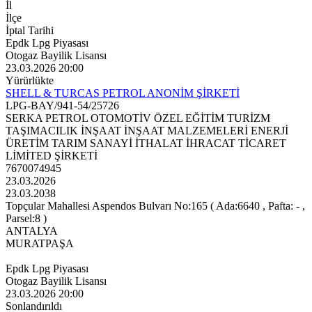
İl
İlçe
İptal Tarihi
Epdk Lpg Piyasası
Otogaz Bayilik Lisansı
23.03.2026 20:00
Yürürlükte
SHELL & TURCAS PETROL ANONİM ŞİRKETİ
LPG-BAY/941-54/25726
SERKA PETROL OTOMOTİV ÖZEL EĞİTİM TURİZM
TAŞIMACILIK İNŞAAT İNŞAAT MALZEMELERİ ENERJİ
ÜRETİM TARIM SANAYİ İTHALAT İHRACAT TİCARET
LİMİTED ŞİRKETİ
7670074945
23.03.2026
23.03.2038
Topçular Mahallesi Aspendos Bulvarı No:165 ( Ada:6640 , Pafta: - ,
Parsel:8 )
ANTALYA
MURATPAŞA
Epdk Lpg Piyasası
Otogaz Bayilik Lisansı
23.03.2026 20:00
Sonlandırıldı