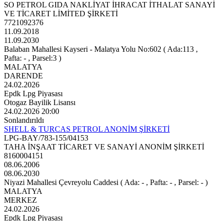
SO PETROL GIDA NAKLİYAT İHRACAT İTHALAT SANAYİ
VE TİCARET LİMİTED ŞİRKETİ
7721092376
11.09.2018
11.09.2030
Balaban Mahallesi Kayseri - Malatya Yolu No:602 ( Ada:113 ,
Pafta: - , Parsel:3 )
MALATYA
DARENDE
24.02.2026
Epdk Lpg Piyasası
Otogaz Bayilik Lisansı
24.02.2026 20:00
Sonlandırıldı
SHELL & TURCAS PETROL ANONİM ŞİRKETİ
LPG-BAY/783-155/04153
TAHA İNŞAAT TİCARET VE SANAYİ ANONİM ŞİRKETİ
8160004151
08.06.2006
08.06.2030
Niyazi Mahallesi Çevreyolu Caddesi ( Ada: - , Pafta: - , Parsel: - )
MALATYA
MERKEZ
24.02.2026
Epdk Lpg Piyasası