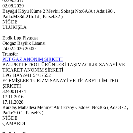
02.08.2017
02.08.2029
Bayağıl Köyü Küme 2 Mevkii Sokağı No:6A/A ( Ada:190 ,
Pafta:M33d-21b-1d , Parsel:32 )
NİĞDE
ULUKIŞLA
Epdk Lpg Piyasası
Otogaz Bayilik Lisansı
24.02.2026 20:00
Transfer
PET GAZ ANONİM ŞİRKETİ
BALPET PETROL ÜRÜNLERİ TAŞIMACILIK SANAYİ VE
TİCARET ANONİM ŞİRKETİ
LPG-BAY/941-54/17552
ECEMİŞLER TURİZM SANAYİ VE TİCARET LİMİTED
ŞİRKETİ
3240011974
17.11.2016
17.11.2028
Karataş Mahallesi Mehmet Akif Ersoy Caddesi No:366 ( Ada:372 ,
Pafta:20 C , Parsel:3 )
NİĞDE
ÇAMARDI