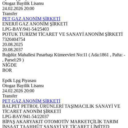
Otogaz Bayilik Lisansı
24.02.2026 20:00
Transfer
PET GAZ ANONİM ŞİRKETİ
ENERJİ GAZ ANONİM ŞİRKETİ
LPG-BAY/941-54/25403
POTUK TURİZM TİCARET VE SANAYİ ANONİM ŞİRKETİ
7320404754
20.08.2025
20.08.2037
Buğdüz Mahallesi Pınarbaşı Kümeevleri No:11 ( Ada:1861 , Pafta: -
, Parsel:29 )
NİĞDE
BOR
Epdk Lpg Piyasası
Otogaz Bayilik Lisansı
24.02.2026 20:00
Transfer
PET GAZ ANONİM ŞİRKETİ
BALPET PETROL ÜRÜNLERİ TAŞIMACILIK SANAYİ VE
TİCARET ANONİM ŞİRKETİ
LPG-BAY/941-54/22037
BİPAŞ AKARYAKIT OTOMOTİV MARKETÇİLİK TARIM
İNŞAAT TAAHHÜT SANAYİ VE TİCARET LİMİTED