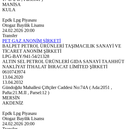
MANİSA
KULA
Epdk Lpg Piyasası
Otogaz Bayilik Lisansı
24.02.2026 20:00
Transfer
PET GAZ ANONİM ŞİRKETİ
BALPET PETROL ÜRÜNLERİ TAŞIMACILIK SANAYİ VE
TİCARET ANONİM ŞİRKETİ
LPG-BAY/941-54/21328
ALTIN SEL PETROL ÜRÜNLERİ GIDA SANAYİ TAAHHÜT
NAKLİYAT İTHALAT İHRACAT LİMİTED ŞİRKETİ
0610743974
13.04.2020
13.04.2032
Gündoğdu Mahallesi Çiftçiler Caddesi No:74A ( Ada:2051 ,
Pafta:21.M.II , Parsel:12 )
MERSİN
AKDENİZ
Epdk Lpg Piyasası
Otogaz Bayilik Lisansı
24.02.2026 20:00
Transfer