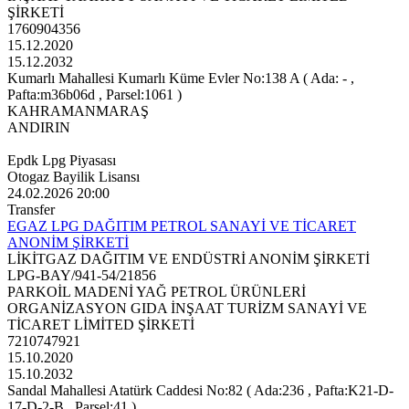
ŞİRKETİ
1760904356
15.12.2020
15.12.2032
Kumarlı Mahallesi Kumarlı Küme Evler No:138 A ( Ada: - ,
Pafta:m36b06d , Parsel:1061 )
KAHRAMANMARAŞ
ANDIRIN
Epdk Lpg Piyasası
Otogaz Bayilik Lisansı
24.02.2026 20:00
Transfer
EGAZ LPG DAĞITIM PETROL SANAYİ VE TİCARET
ANONİM ŞİRKETİ
LİKİTGAZ DAĞITIM VE ENDÜSTRİ ANONİM ŞİRKETİ
LPG-BAY/941-54/21856
PARKOİL MADENİ YAĞ PETROL ÜRÜNLERİ
ORGANİZASYON GIDA İNŞAAT TURİZM SANAYİ VE
TİCARET LİMİTED ŞİRKETİ
7210747921
15.10.2020
15.10.2032
Sandal Mahallesi Atatürk Caddesi No:82 ( Ada:236 , Pafta:K21-D-
17-D-2-B , Parsel:41 )