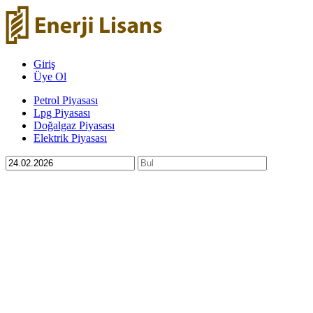
Giriş
Üye Ol
Petrol Piyasası
Lpg Piyasası
Doğalgaz Piyasası
Elektrik Piyasası