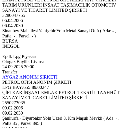
TARIM ÜRÜNLERİ İNŞAAT TAŞIMACILIK OTOMOTİV
SANAYİ VE TİCARET LİMİTED ŞİRKETİ
3280047755
06.04.2006
06.04.2030
Sinanbey Mahallesi Yenişehir Yolu Metal Sanayi Önü ( Ada: - ,
Pafta: - , Parsel: - )
BURSA
İNEGÖL
Epdk Lpg Piyasası
Otogaz Bayilik Lisansı
24.09.2025 20:00
Transfer
AYGAZ ANONİM ŞİRKETİ
PETROL OFİSİ ANONİM ŞİRKETİ
LPG-BAY/655-89/00247
ÇİFTKAR İNŞAAT EMLAK PETROL TEKSTİL TAAHHÜT
SANAYİ VE TİCARET LİMİTED ŞİRKETİ
2550273035
09.02.2006
09.02.2030
Şanlıurfa - Diyarbakır Yolu Üzeri 8. Km Maşuk Mevkii ( Ada: - ,
Pafta:35 , Parsel:895 )