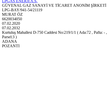
LPGAS ENERJİ A.Ş.
GÜVENAL GAZ SANAYİ VE TİCARET ANONİM ŞİRKETİ
LPG-BAY/941-54/21119
MURAT ÖZ
6620034050
07.02.2020
07.02.2032
Kurtuluş Mahallesi D-750 Caddesi No:219/1/1 ( Ada:72 , Pafta: - ,
Parsel:3 )
ADANA
POZANTI