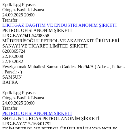
Epdk Lpg Piyasası
Otogaz Bayilik Lisansı
24.09.2025 20:00
Transfer
LİKİTGAZ DAĞITIM VE ENDÜSTRİ ANONİM ŞİRKETİ
PETROL OFİSİ ANONİM ŞİRKETİ
LPG-BAY/941-54/08358
MÜDERRİSOĞLU PETROL VE AKARYAKIT ÜRÜNLERİ
SANAYİ VE TİCARET LİMİTED ŞİRKETİ
6260365724
22.10.2008
22.10.2032
Fevziçakmak Mahallesi Samsun Caddesi No:94/A ( Ada: - , Pafta: -
, Parsel: - )
SAMSUN
BAFRA
Epdk Lpg Piyasası
Otogaz Bayilik Lisansı
24.09.2025 20:00
Transfer
PETROL OFİSİ ANONİM ŞİRKETİ
SHELL & TURCAS PETROL ANONİM ŞİRKETİ
LPG-BAY/715-163/01792
EKİM PETROL VE PETROL ÜRÜNLERİ HAYVANCILIK