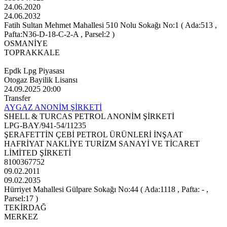
24.06.2020
24.06.2032
Fatih Sultan Mehmet Mahallesi 510 Nolu Sokağı No:1 ( Ada:513 ,
Pafta:N36-D-18-C-2-A , Parsel:2 )
OSMANİYE
TOPRAKKALE
Epdk Lpg Piyasası
Otogaz Bayilik Lisansı
24.09.2025 20:00
Transfer
AYGAZ ANONİM ŞİRKETİ
SHELL & TURCAS PETROL ANONİM ŞİRKETİ
LPG-BAY/941-54/11235
ŞERAFETTİN ÇEBİ PETROL ÜRÜNLERİ İNŞAAT
HAFRİYAT NAKLİYE TURİZM SANAYİ VE TİCARET
LİMİTED ŞİRKETİ
8100367752
09.02.2011
09.02.2035
Hürriyet Mahallesi Gülpare Sokağı No:44 ( Ada:1118 , Pafta: - ,
Parsel:17 )
TEKİRDAĞ
MERKEZ