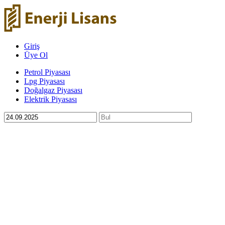
Giriş
Üye Ol
Petrol Piyasası
Lpg Piyasası
Doğalgaz Piyasası
Elektrik Piyasası