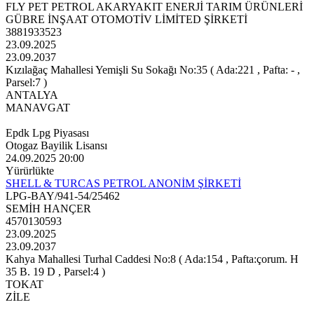
FLY PET PETROL AKARYAKIT ENERJİ TARIM ÜRÜNLERİ
GÜBRE İNŞAAT OTOMOTİV LİMİTED ŞİRKETİ
3881933523
23.09.2025
23.09.2037
Kızılağaç Mahallesi Yemişli Su Sokağı No:35 ( Ada:221 , Pafta: - ,
Parsel:7 )
ANTALYA
MANAVGAT
Epdk Lpg Piyasası
Otogaz Bayilik Lisansı
24.09.2025 20:00
Yürürlükte
SHELL & TURCAS PETROL ANONİM ŞİRKETİ
LPG-BAY/941-54/25462
SEMİH HANÇER
4570130593
23.09.2025
23.09.2037
Kahya Mahallesi Turhal Caddesi No:8 ( Ada:154 , Pafta:çorum. H
35 B. 19 D , Parsel:4 )
TOKAT
ZİLE