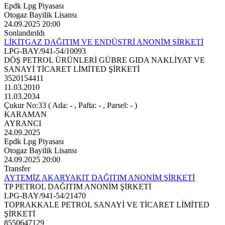
Epdk Lpg Piyasası
Otogaz Bayilik Lisansı
24.09.2025 20:00
Sonlandırıldı
LİKİTGAZ DAĞITIM VE ENDÜSTRİ ANONİM ŞİRKETİ
LPG-BAY/941-54/10093
DÖŞ PETROL ÜRÜNLERİ GÜBRE GIDA NAKLİYAT VE
SANAYİ TİCARET LİMİTED ŞİRKETİ
3520154411
11.03.2010
11.03.2034
Çukur No:33 ( Ada: - , Pafta: - , Parsel: - )
KARAMAN
AYRANCI
24.09.2025
Epdk Lpg Piyasası
Otogaz Bayilik Lisansı
24.09.2025 20:00
Transfer
AYTEMİZ AKARYAKIT DAĞITIM ANONİM ŞİRKETİ
TP PETROL DAĞITIM ANONİM ŞİRKETİ
LPG-BAY/941-54/21470
TOPRAKKALE PETROL SANAYİ VE TİCARET LİMİTED
ŞİRKETİ
8550647129