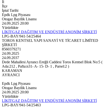
İl
İlçe
İptal Tarihi
Epdk Lpg Piyasası
Otogaz Bayilik Lisansı
24.09.2025 20:00
Yürürlükte
LİKİTGAZ DAĞITIM VE ENDÜSTRİ ANONİM ŞİRKETİ
LPG-BAY/941-54/25464
TOROS KENTSEL YAPI SANAYİ VE TİCARET LİMİTED
ŞİRKETİ
8560379271
24.09.2025
24.09.2037
Dede Mahallesi Ayrancı Ereğli Caddesi Toros Kentsel Blok No:5 (
Ada:212 , Pafta:n31- A- 15- D- 1 , Parsel:2 )
KARAMAN
AYRANCI
Epdk Lpg Piyasası
Otogaz Bayilik Lisansı
24.09.2025 20:00
Yürürlükte
LİKİTGAZ DAĞITIM VE ENDÜSTRİ ANONİM ŞİRKETİ
LPG-BAY/941-54/25463