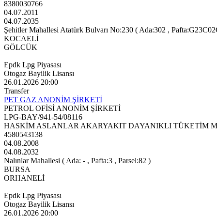
8380030766
04.07.2011
04.07.2035
Şehitler Mahallesi Atatürk Bulvarı No:230 ( Ada:302 , Pafta:G23C02
KOCAELİ
GÖLCÜK
Epdk Lpg Piyasası
Otogaz Bayilik Lisansı
26.01.2026 20:00
Transfer
PET GAZ ANONİM ŞİRKETİ
PETROL OFİSİ ANONİM ŞİRKETİ
LPG-BAY/941-54/08116
HASKİM ASLANLAR AKARYAKIT DAYANIKLI TÜKETİM MA
4580543138
04.08.2008
04.08.2032
Nalınlar Mahallesi ( Ada: - , Pafta:3 , Parsel:82 )
BURSA
ORHANELİ
Epdk Lpg Piyasası
Otogaz Bayilik Lisansı
26.01.2026 20:00