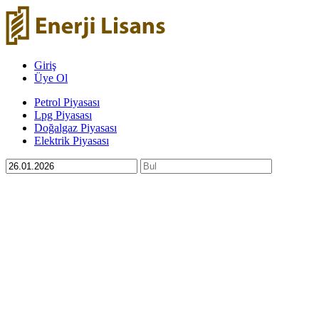
Giriş
Üye Ol
Petrol Piyasası
Lpg Piyasası
Doğalgaz Piyasası
Elektrik Piyasası