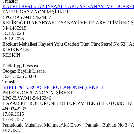
Transfer
KALELİ BEST GAZ İNŞAAT NAKLİYE SANAYİ VE TİCARET
ENERJİ GAZ ANONİM ŞİRKETİ
LPG-BAY/941-54/24437
KEPİROĞLU AKARYAKIT SANAYİ VE TİCARET LİMİTED Ş
5441485915
26.12.2023
26.12.2035
Bozkurt Mahallesi Kayseri Yolu Caddesi Tüm Türk Petrol No:52 ( Ada:3
KIRIKKALE
KESKİN
Epdk Lpg Piyasası
Otogaz Bayilik Lisansı
26.01.2026 20:00
Transfer
SHELL & TURCAS PETROL ANONİM ŞİRKETİ
PETROL OFİSİ ANONİM ŞİRKETİ
LPG-BAY/941-54/16346
HAZAR PETROL ÜRÜNLERİ TURİZM TEKSTİL OTOMOTİV 
4600242237
17.09.2015
17.09.2027
Pamukkale Mahallesi Mehmet Akif Ersoy ( Pamuk ) Bulvarı No:3 ( A
DENİZLİ