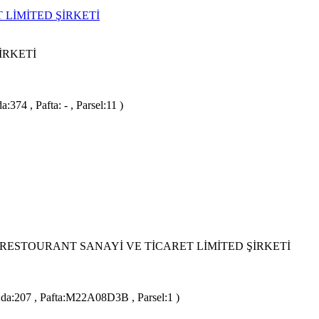
 LİMİTED ŞİRKETİ
İRKETİ
74 , Pafta: - , Parsel:11 )
RESTOURANT SANAYİ VE TİCARET LİMİTED ŞİRKETİ
da:207 , Pafta:M22A08D3B , Parsel:1 )