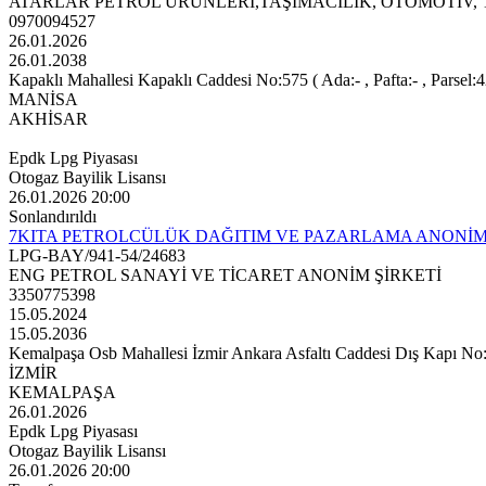
ATARLAR PETROL ÜRÜNLERİ,TAŞIMACILIK, OTOMOTİV, T
0970094527
26.01.2026
26.01.2038
Kapaklı Mahallesi Kapaklı Caddesi No:575 ( Ada:- , Pafta:- , Parsel:
MANİSA
AKHİSAR
Epdk Lpg Piyasası
Otogaz Bayilik Lisansı
26.01.2026 20:00
Sonlandırıldı
7KITA PETROLCÜLÜK DAĞITIM VE PAZARLAMA ANONİM
LPG-BAY/941-54/24683
ENG PETROL SANAYİ VE TİCARET ANONİM ŞİRKETİ
3350775398
15.05.2024
15.05.2036
Kemalpaşa Osb Mahallesi İzmir Ankara Asfaltı Caddesi Dış Kapı No:18 
İZMİR
KEMALPAŞA
26.01.2026
Epdk Lpg Piyasası
Otogaz Bayilik Lisansı
26.01.2026 20:00