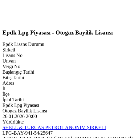
Epdk Lpg Piyasası - Otogaz Bayilik Lisansı
Epdk Lisans Durumu
Şirketi
Lisans No
Unvan
Vergi No
Başlangıç Tarihi
Bitiş Tarihi
Adres
İl
İlçe
İptal Tarihi
Epdk Lpg Piyasası
Otogaz Bayilik Lisansı
26.01.2026 20:00
Yürürlükte
SHELL & TURCAS PETROL ANONİM ŞİRKETİ
LPG-BAY/941-54/25647