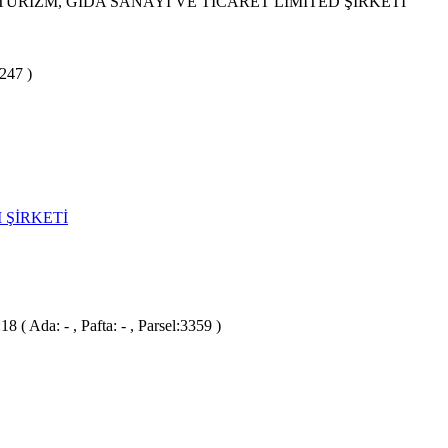
URİZM, GIDA SANAYİ VE TİCARET LİMİTED ŞİRKETİ
4247 )
 ŞİRKETİ
( Ada: - , Pafta: - , Parsel:3359 )