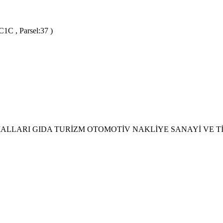
C1C , Parsel:37 )
LLARI GIDA TURİZM OTOMOTİV NAKLİYE SANAYİ VE T