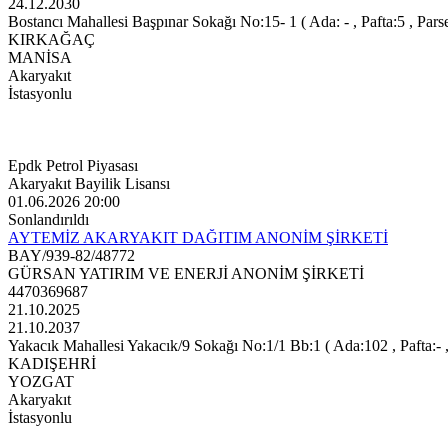
24.12.2030
Bostancı Mahallesi Başpınar Sokağı No:15- 1 ( Ada: - , Pafta:5 , Pars
KIRKAĞAÇ
MANİSA
Akaryakıt
İstasyonlu
Epdk Petrol Piyasası
Akaryakıt Bayilik Lisansı
01.06.2026 20:00
Sonlandırıldı
AYTEMİZ AKARYAKIT DAĞITIM ANONİM ŞİRKETİ
BAY/939-82/48772
GÜRSAN YATIRIM VE ENERJİ ANONİM ŞİRKETİ
4470369687
21.10.2025
21.10.2037
Yakacık Mahallesi Yakacık/9 Sokağı No:1/1 Bb:1 ( Ada:102 , Pafta:- ,
KADIŞEHRİ
YOZGAT
Akaryakıt
İstasyonlu