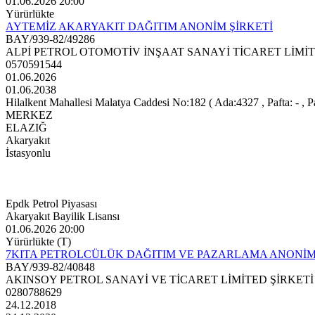
01.06.2026 20:00
Yürürlükte
AYTEMİZ AKARYAKIT DAĞITIM ANONİM ŞİRKETİ
BAY/939-82/49286
ALPİ PETROL OTOMOTİV İNŞAAT SANAYİ TİCARET LİMİT
0570591544
01.06.2026
01.06.2038
Hilalkent Mahallesi Malatya Caddesi No:182 ( Ada:4327 , Pafta: - , Pa
MERKEZ
ELAZIĞ
Akaryakıt
İstasyonlu
Epdk Petrol Piyasası
Akaryakıt Bayilik Lisansı
01.06.2026 20:00
Yürürlükte (T)
7KITA PETROLCÜLÜK DAĞITIM VE PAZARLAMA ANONİM
BAY/939-82/40848
AKINSOY PETROL SANAYİ VE TİCARET LİMİTED ŞİRKETİ
0280788629
24.12.2018