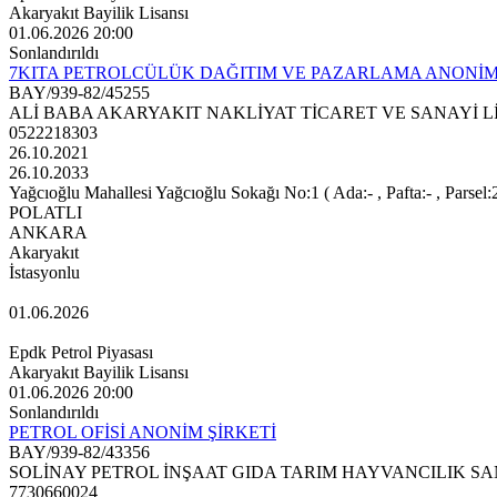
Akaryakıt Bayilik Lisansı
01.06.2026 20:00
Sonlandırıldı
7KITA PETROLCÜLÜK DAĞITIM VE PAZARLAMA ANONİM
BAY/939-82/45255
ALİ BABA AKARYAKIT NAKLİYAT TİCARET VE SANAYİ Lİ
0522218303
26.10.2021
26.10.2033
Yağcıoğlu Mahallesi Yağcıoğlu Sokağı No:1 ( Ada:- , Pafta:- , Parsel:
POLATLI
ANKARA
Akaryakıt
İstasyonlu
01.06.2026
Epdk Petrol Piyasası
Akaryakıt Bayilik Lisansı
01.06.2026 20:00
Sonlandırıldı
PETROL OFİSİ ANONİM ŞİRKETİ
BAY/939-82/43356
SOLİNAY PETROL İNŞAAT GIDA TARIM HAYVANCILIK SA
7730660024