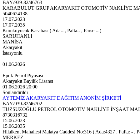
BAY/939-82/46763
KARABULUT GRUP AKARYAKIT OTOMOTİV NAKLİYE MAK
5040624138
17.07.2023
17.07.2035
Kumkuyucak Kasabası ( Ada:- , Pafta:- , Parsel:- )
SARUHANLI
MANİSA
Akaryakıt
İstasyonlu
01.06.2026
Epdk Petrol Piyasası
Akaryakıt Bayilik Lisansı
01.06.2026 20:00
Sonlandırıldı
AYTEMİZ AKARYAKIT DAĞITIM ANONİM ŞİRKETİ
BAY/939-82/46702
TUZSUZOĞLU PETROL OTOMOTİV NAKLİYE İNŞAAT MALZ
8730316732
15.06.2023
15.06.2035
Hilalkent Mahallesi Malatya Caddesi No:316 ( Ada:4327 , Pafta: - , Pa
MERKEZ