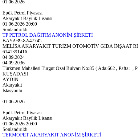
01.06.2026
Epdk Petrol Piyasası
Akaryakıt Bayilik Lisansı
01.06.2026 20:00
Sonlandırıldı
TP PETROL DAĞITIM ANONİM ŞİRKETİ
BAY/939-82/47745
MELİSA AKARYAKIT TURİZM OTOMOTİV GIDA İNŞAAT RE
6141391416
04.09.2024
04.09.2036
Türkmen Mahallesi Turgut Özal Bulvarı No:85 ( Ada:662 , Pafta:- , Pa
KUŞADASI
AYDIN
Akaryakıt
İstasyonlu
01.06.2026
Epdk Petrol Piyasası
Akaryakıt Bayilik Lisansı
01.06.2026 20:00
Sonlandırıldı
TERMOPET AKARYAKIT ANONİM ŞİRKETİ