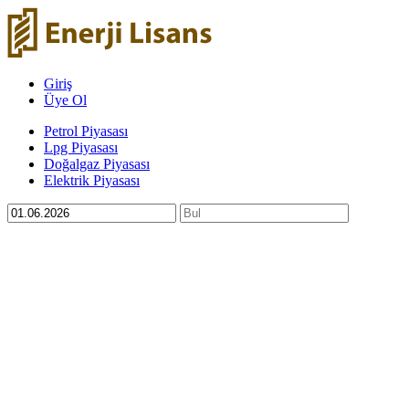
Giriş
Üye Ol
Petrol Piyasası
Lpg Piyasası
Doğalgaz Piyasası
Elektrik Piyasası