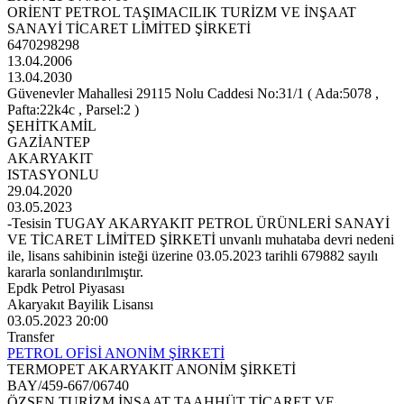
ORİENT PETROL TAŞIMACILIK TURİZM VE İNŞAAT
SANAYİ TİCARET LİMİTED ŞİRKETİ
6470298298
13.04.2006
13.04.2030
Güvenevler Mahallesi 29115 Nolu Caddesi No:31/1 ( Ada:5078 ,
Pafta:22k4c , Parsel:2 )
ŞEHİTKAMİL
GAZİANTEP
AKARYAKIT
ISTASYONLU
29.04.2020
03.05.2023
-Tesisin TUGAY AKARYAKIT PETROL ÜRÜNLERİ SANAYİ
VE TİCARET LİMİTED ŞİRKETİ unvanlı muhataba devri nedeni
ile, lisans sahibinin isteği üzerine 03.05.2023 tarihli 679882 sayılı
kararla sonlandırılmıştır.
Epdk Petrol Piyasası
Akaryakıt Bayilik Lisansı
03.05.2023 20:00
Transfer
PETROL OFİSİ ANONİM ŞİRKETİ
TERMOPET AKARYAKIT ANONİM ŞİRKETİ
BAY/459-667/06740
ÖZSEN TURİZM İNŞAAT TAAHHÜT TİCARET VE