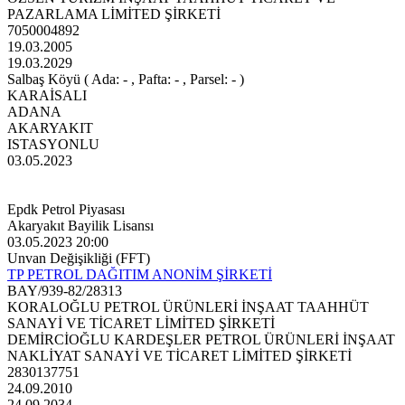
PAZARLAMA LİMİTED ŞİRKETİ
7050004892
19.03.2005
19.03.2029
Salbaş Köyü ( Ada: - , Pafta: - , Parsel: - )
KARAİSALI
ADANA
AKARYAKIT
ISTASYONLU
03.05.2023
Epdk Petrol Piyasası
Akaryakıt Bayilik Lisansı
03.05.2023 20:00
Unvan Değişikliği (FFT)
TP PETROL DAĞITIM ANONİM ŞİRKETİ
BAY/939-82/28313
KORALOĞLU PETROL ÜRÜNLERİ İNŞAAT TAAHHÜT
SANAYİ VE TİCARET LİMİTED ŞİRKETİ
DEMİRCİOĞLU KARDEŞLER PETROL ÜRÜNLERİ İNŞAAT
NAKLİYAT SANAYİ VE TİCARET LİMİTED ŞİRKETİ
2830137751
24.09.2010
24.09.2034