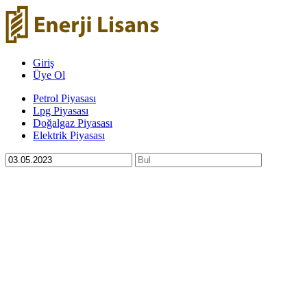
Giriş
Üye Ol
Petrol Piyasası
Lpg Piyasası
Doğalgaz Piyasası
Elektrik Piyasası