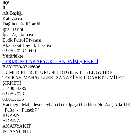
İlçe
İl
Alt Başlığı
Kategorisi
Dağıtıcı Tadil Tarihi
İptal Tarihi
İptal Açıklaması
Epdk Petrol Piyasası
Akaryakıt Bayilik Lisansı
03.05.2023 20:00
Yürürlükte
TERMOPET AKARYAKIT ANONİM ŞİRKETİ
BAY/939-82/46606
TÜMER PETROL ÜRÜNLERİ GIDA TEKEL GÜBRE
TOPRAK MAHSULLERİ SANAYİ VE TİCARET LİMİTED
ŞİRKETİ
2140053385
03.05.2023
03.05.2035
Hacıbeyli Mahallesi Ceyhan (kemalpaşa) Caddesi No:2/a ( Ada:119
, Pafta: - , Parsel:7 )
KOZAN
ADANA
AKARYAKIT
ISTASYONLU