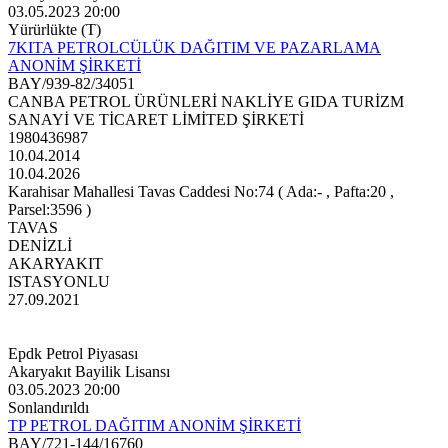
03.05.2023 20:00
Yürürlükte (T)
7KITA PETROLCÜLÜK DAĞITIM VE PAZARLAMA
ANONİM ŞİRKETİ
BAY/939-82/34051
CANBA PETROL ÜRÜNLERİ NAKLİYE GIDA TURİZM
SANAYİ VE TİCARET LİMİTED ŞİRKETİ
1980436987
10.04.2014
10.04.2026
Karahisar Mahallesi Tavas Caddesi No:74 ( Ada:- , Pafta:20 ,
Parsel:3596 )
TAVAS
DENİZLİ
AKARYAKIT
ISTASYONLU
27.09.2021
Epdk Petrol Piyasası
Akaryakıt Bayilik Lisansı
03.05.2023 20:00
Sonlandırıldı
TP PETROL DAĞITIM ANONİM ŞİRKETİ
BAY/721-144/16760