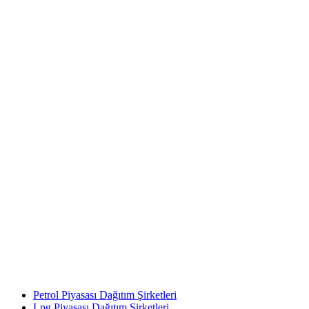
Petrol Piyasası Dağıtım Şirketleri
Lpg Piyasası Dağıtım Şirketleri