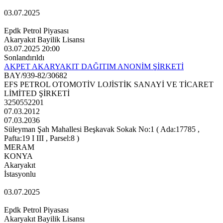
03.07.2025
Epdk Petrol Piyasası
Akaryakıt Bayilik Lisansı
03.07.2025 20:00
Sonlandırıldı
AKPET AKARYAKIT DAĞITIM ANONİM ŞİRKETİ
BAY/939-82/30682
EFS PETROL OTOMOTİV LOJİSTİK SANAYİ VE TİCARET
LİMİTED ŞİRKETİ
3250552201
07.03.2012
07.03.2036
Süleyman Şah Mahallesi Beşkavak Sokak No:1 ( Ada:17785 ,
Pafta:19 I III , Parsel:8 )
MERAM
KONYA
Akaryakıt
İstasyonlu
03.07.2025
Epdk Petrol Piyasası
Akaryakıt Bayilik Lisansı