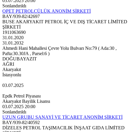
03.07.2025 20:00
Sonlandırıldı
OPET PETROLCÜLÜK ANONİM ŞİRKETİ
BAY/939-82/42697
BUSE AKARYAKIT PETROL İÇ VE DIŞ TİCARET LİMİTED
ŞİRKETİ
1911063690
31.01.2020
31.01.2032
Ahmedi Hani Mahallesi Çevre Yolu Bulvarı No:79 ( Ada:30 ,
Pafta:30.30JA , Parsel:6 )
DOĞUBAYAZIT
AĞRI
Akaryakıt
İstasyonlu
03.07.2025
Epdk Petrol Piyasası
Akaryakıt Bayilik Lisansı
03.07.2025 20:00
Sonlandırıldı
UZUN GRUBU SANAYİ VE TİCARET ANONİM ŞİRKETİ
BAY/939-82/40592
DİZELES PETROL TAŞIMACILIK İNŞAAT GIDA LİMİTED