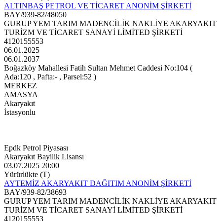
ALTINBAŞ PETROL VE TİCARET ANONİM ŞİRKETİ
BAY/939-82/48050
GURUP YEM TARIM MADENCİLİK NAKLİYE AKARYAKIT
TURİZM VE TİCARET SANAYİ LİMİTED ŞİRKETİ
4120155553
06.01.2025
06.01.2037
Boğazköy Mahallesi Fatih Sultan Mehmet Caddesi No:104 (
Ada:120 , Pafta:- , Parsel:52 )
MERKEZ
AMASYA
Akaryakıt
İstasyonlu
Epdk Petrol Piyasası
Akaryakıt Bayilik Lisansı
03.07.2025 20:00
Yürürlükte (T)
AYTEMİZ AKARYAKIT DAĞITIM ANONİM ŞİRKETİ
BAY/939-82/38693
GURUP YEM TARIM MADENCİLİK NAKLİYE AKARYAKIT
TURİZM VE TİCARET SANAYİ LİMİTED ŞİRKETİ
4120155553