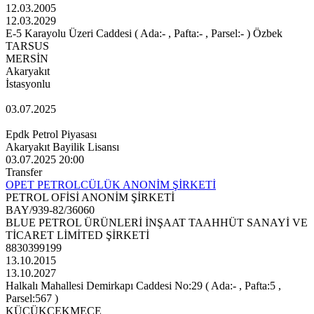
12.03.2005
12.03.2029
E-5 Karayolu Üzeri Caddesi ( Ada:- , Pafta:- , Parsel:- ) Özbek
TARSUS
MERSİN
Akaryakıt
İstasyonlu
03.07.2025
Epdk Petrol Piyasası
Akaryakıt Bayilik Lisansı
03.07.2025 20:00
Transfer
OPET PETROLCÜLÜK ANONİM ŞİRKETİ
PETROL OFİSİ ANONİM ŞİRKETİ
BAY/939-82/36060
BLUE PETROL ÜRÜNLERİ İNŞAAT TAAHHÜT SANAYİ VE
TİCARET LİMİTED ŞİRKETİ
8830399199
13.10.2015
13.10.2027
Halkalı Mahallesi Demirkapı Caddesi No:29 ( Ada:- , Pafta:5 ,
Parsel:567 )
KÜÇÜKÇEKMECE