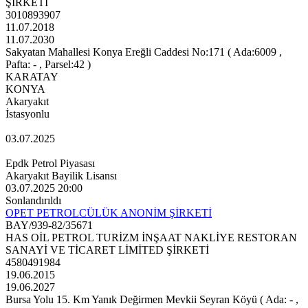
ŞİRKETİ
3010893907
11.07.2018
11.07.2030
Sakyatan Mahallesi Konya Ereğli Caddesi No:171 ( Ada:6009 ,
Pafta: - , Parsel:42 )
KARATAY
KONYA
Akaryakıt
İstasyonlu
03.07.2025
Epdk Petrol Piyasası
Akaryakıt Bayilik Lisansı
03.07.2025 20:00
Sonlandırıldı
OPET PETROLCÜLÜK ANONİM ŞİRKETİ
BAY/939-82/35671
HAS OİL PETROL TURİZM İNŞAAT NAKLİYE RESTORAN
SANAYİ VE TİCARET LİMİTED ŞİRKETİ
4580491984
19.06.2015
19.06.2027
Bursa Yolu 15. Km Yanık Değirmen Mevkii Seyran Köyü ( Ada: - ,