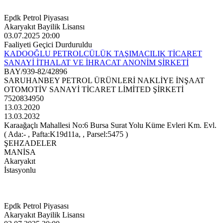
Epdk Petrol Piyasası
Akaryakıt Bayilik Lisansı
03.07.2025 20:00
Faaliyeti Geçici Durduruldu
KADOOĞLU PETROLCÜLÜK TAŞIMACILIK TİCARET
SANAYİ İTHALAT VE İHRACAT ANONİM ŞİRKETİ
BAY/939-82/42896
SARUHANBEY PETROL ÜRÜNLERİ NAKLİYE İNŞAAT
OTOMOTİV SANAYİ TİCARET LİMİTED ŞİRKETİ
7520834950
13.03.2020
13.03.2032
Karaağaçlı Mahallesi No:6 Bursa Surat Yolu Küme Evleri Km. Evl.
( Ada:- , Pafta:K19d11a, , Parsel:5475 )
ŞEHZADELER
MANİSA
Akaryakıt
İstasyonlu
Epdk Petrol Piyasası
Akaryakıt Bayilik Lisansı