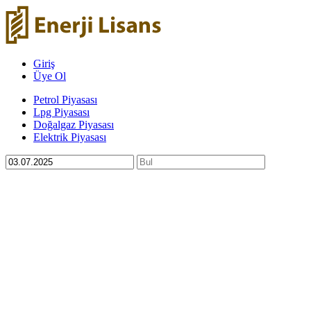
Giriş
Üye Ol
Petrol Piyasası
Lpg Piyasası
Doğalgaz Piyasası
Elektrik Piyasası