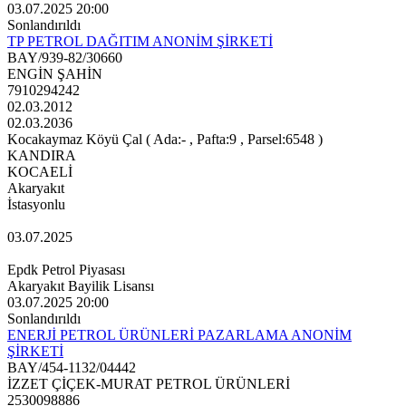
03.07.2025 20:00
Sonlandırıldı
TP PETROL DAĞITIM ANONİM ŞİRKETİ
BAY/939-82/30660
ENGİN ŞAHİN
7910294242
02.03.2012
02.03.2036
Kocakaymaz Köyü Çal ( Ada:- , Pafta:9 , Parsel:6548 )
KANDIRA
KOCAELİ
Akaryakıt
İstasyonlu
03.07.2025
Epdk Petrol Piyasası
Akaryakıt Bayilik Lisansı
03.07.2025 20:00
Sonlandırıldı
ENERJİ PETROL ÜRÜNLERİ PAZARLAMA ANONİM
ŞİRKETİ
BAY/454-1132/04442
İZZET ÇİÇEK-MURAT PETROL ÜRÜNLERİ
2530098886