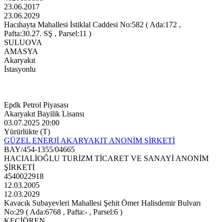
23.06.2017
23.06.2029
Hacıhayta Mahallesi İstiklal Caddesi No:582 ( Ada:172 ,
Pafta:30.27. SŞ , Parsel:11 )
SULUOVA
AMASYA
Akaryakıt
İstasyonlu
Epdk Petrol Piyasası
Akaryakıt Bayilik Lisansı
03.07.2025 20:00
Yürürlükte (T)
GÜZEL ENERJİ AKARYAKIT ANONİM ŞİRKETİ
BAY/454-1355/04665
HACIALİOĞLU TURİZM TİCARET VE SANAYİ ANONİM
ŞİRKETİ
4540022918
12.03.2005
12.03.2029
Kavacık Subayevleri Mahallesi Şehit Ömer Halisdemir Bulvarı
No:29 ( Ada:6768 , Pafta:- , Parsel:6 )
KEÇİÖREN