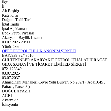
İlçe
İl
Alt Başlığı
Kategorisi
Dağıtıcı Tadil Tarihi
İptal Tarihi
İptal Açıklaması
Epdk Petrol Piyasası
Akaryakıt Bayilik Lisansı
03.07.2025 20:00
Yürürlükte
OPET PETROLCÜLÜK ANONİM ŞİRKETİ
BAY/939-82/48516
GÜLTEKİNLER AKARYAKIT PETROL İTHALAT İHRACAT
GIDA SANAYİ VE TİCARET LİMİTED ŞİRKETİ
0721123840
03.07.2025
03.07.2037
Ahmedihani Mahallesi Çevre Yolu Bulvarı No:289/1 ( Ada:1645 ,
Pafta:- , Parsel:3 )
DOĞUBAYAZIT
AĞRI
Akaryakıt
İstasyonlu