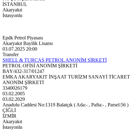
İSTANBUL
Akaryakıt
İstasyonlu
Epdk Petrol Piyasası
Akaryakıt Bayilik Lisansı
03.07.2025 20:00
Transfer
SHELL & TURCAS PETROL ANONİM ŞİRKETİ
PETROL OFİSİ ANONİM ŞİRKETİ
BAY/432-317/01247
EMKA AKARYAKIT İNŞAAT TURİZM SANAYİ TİCARET
ANONİM ŞİRKETİ
3340026179
03.02.2005
03.02.2029
Anadolu Caddesi No:1319 Balatçık ( Ada:- , Pafta:- , Parsel:56 )
ÇİĞLİ
İZMİR
Akaryakıt
İstasyonlu