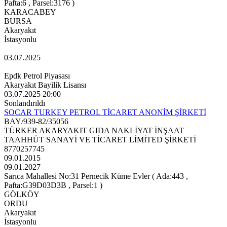
Pafta:6 , Parsel:3176 )
KARACABEY
BURSA
Akaryakıt
İstasyonlu
03.07.2025
Epdk Petrol Piyasası
Akaryakıt Bayilik Lisansı
03.07.2025 20:00
Sonlandırıldı
SOCAR TURKEY PETROL TİCARET ANONİM ŞİRKETİ
BAY/939-82/35056
TÜRKER AKARYAKIT GIDA NAKLİYAT İNŞAAT
TAAHHÜT SANAYİ VE TİCARET LİMİTED ŞİRKETİ
8770257745
09.01.2015
09.01.2027
Sarıca Mahallesi No:31 Pernecik Küme Evler ( Ada:443 ,
Pafta:G39D03D3B , Parsel:1 )
GÖLKÖY
ORDU
Akaryakıt
İstasyonlu