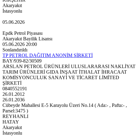
Akaryakıt
İstasyonlu
05.06.2026
Epdk Petrol Piyasası
Akaryakıt Bayilik Lisansı
05.06.2026 20:00
Sonlandırıldı
TP PETROL DAĞITIM ANONİM ŞİRKETİ
BAY/939-82/30509
ARSLAN PETROL ÜRÜNLERİ ULUSLARARASI NAKLİYAT
TARIM ÜRÜNLERİ GIDA İNŞAAT İTHALAT İHRACAAT
KOMİSYONCULUK SANAYİ VE TİCARET LİMİTED
ŞİRKETİ
0840552191
26.01.2012
26.01.2036
Cübeyde Mahallesi E-5 Karayolu Üzeri No.14 ( Ada:- , Pafta:- ,
Parsel:3475 )
REYHANLI
HATAY
Akaryakıt
İstasyonlu