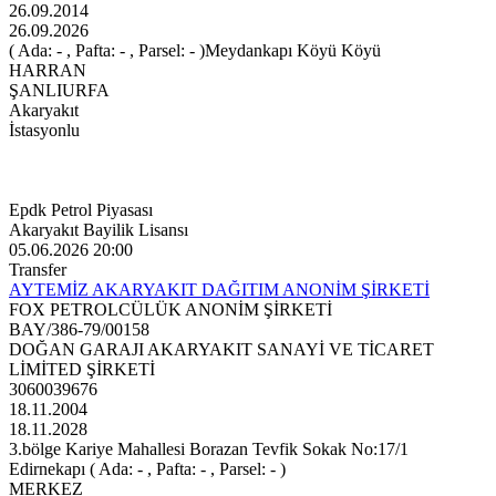
26.09.2014
26.09.2026
( Ada: - , Pafta: - , Parsel: - )Meydankapı Köyü Köyü
HARRAN
ŞANLIURFA
Akaryakıt
İstasyonlu
Epdk Petrol Piyasası
Akaryakıt Bayilik Lisansı
05.06.2026 20:00
Transfer
AYTEMİZ AKARYAKIT DAĞITIM ANONİM ŞİRKETİ
FOX PETROLCÜLÜK ANONİM ŞİRKETİ
BAY/386-79/00158
DOĞAN GARAJI AKARYAKIT SANAYİ VE TİCARET
LİMİTED ŞİRKETİ
3060039676
18.11.2004
18.11.2028
3.bölge Kariye Mahallesi Borazan Tevfik Sokak No:17/1
Edirnekapı ( Ada: - , Pafta: - , Parsel: - )
MERKEZ