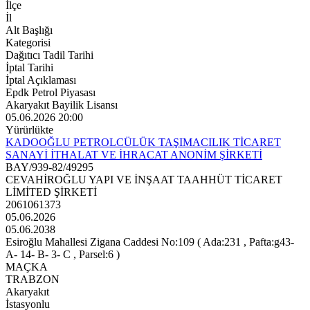
İlçe
İl
Alt Başlığı
Kategorisi
Dağıtıcı Tadil Tarihi
İptal Tarihi
İptal Açıklaması
Epdk Petrol Piyasası
Akaryakıt Bayilik Lisansı
05.06.2026 20:00
Yürürlükte
KADOOĞLU PETROLCÜLÜK TAŞIMACILIK TİCARET
SANAYİ İTHALAT VE İHRACAT ANONİM ŞİRKETİ
BAY/939-82/49295
CEVAHİROĞLU YAPI VE İNŞAAT TAAHHÜT TİCARET
LİMİTED ŞİRKETİ
2061061373
05.06.2026
05.06.2038
Esiroğlu Mahallesi Zigana Caddesi No:109 ( Ada:231 , Pafta:g43-
A- 14- B- 3- C , Parsel:6 )
MAÇKA
TRABZON
Akaryakıt
İstasyonlu