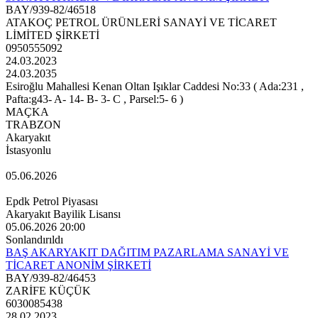
BAY/939-82/46518
ATAKOÇ PETROL ÜRÜNLERİ SANAYİ VE TİCARET
LİMİTED ŞİRKETİ
0950555092
24.03.2023
24.03.2035
Esiroğlu Mahallesi Kenan Oltan Işıklar Caddesi No:33 ( Ada:231 ,
Pafta:g43- A- 14- B- 3- C , Parsel:5- 6 )
MAÇKA
TRABZON
Akaryakıt
İstasyonlu
05.06.2026
Epdk Petrol Piyasası
Akaryakıt Bayilik Lisansı
05.06.2026 20:00
Sonlandırıldı
BAŞ AKARYAKIT DAĞITIM PAZARLAMA SANAYİ VE
TİCARET ANONİM ŞİRKETİ
BAY/939-82/46453
ZARİFE KÜÇÜK
6030085438
28.02.2023