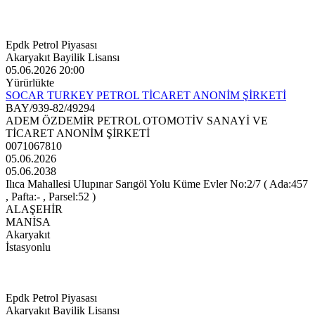
Epdk Petrol Piyasası
Akaryakıt Bayilik Lisansı
05.06.2026 20:00
Yürürlükte
SOCAR TURKEY PETROL TİCARET ANONİM ŞİRKETİ
BAY/939-82/49294
ADEM ÖZDEMİR PETROL OTOMOTİV SANAYİ VE
TİCARET ANONİM ŞİRKETİ
0071067810
05.06.2026
05.06.2038
Ilıca Mahallesi Ulupınar Sarıgöl Yolu Küme Evler No:2/7 ( Ada:457
, Pafta:- , Parsel:52 )
ALAŞEHİR
MANİSA
Akaryakıt
İstasyonlu
Epdk Petrol Piyasası
Akaryakıt Bayilik Lisansı