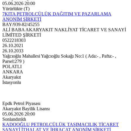
05.06.2026 20:00
Yürürlükte (T)
7KITA PETROLCÜLÜK DAĞITIM VE PAZARLAMA
ANONİM ŞİRKETİ
BAY/939-82/45255
ALİ BABA AKARYAKIT NAKLİYAT TİCARET VE SANAYİ
LİMİTED ŞİRKETİ
0522218303
26.10.2021
26.10.2033
Yağcıoğlu Mahallesi Yağcıoğlu Sokağı No:1 ( Ada:- , Pafta:- ,
Parsel:279 )
POLATLI
ANKARA
Akaryakıt
İstasyonlu
Epdk Petrol Piyasası
Akaryakıt Bayilik Lisansı
05.06.2026 20:00
Sonlandırıldı
KADOOĞLU PETROLCÜLÜK TAŞIMACILIK TİCARET
SANAYİ İTHALAT VE İHRACAT ANONİM ŞİRKETİ