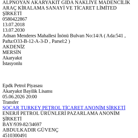
ALPNOYAN AKARYAKIT GIDA NAKLİYE MADENCİLİK
ARAÇ KİRALAMA SANAYİ VE TİCARET LİMİTED
ŞİRKETİ
0580422867
13.07.2018
13.07.2030
Adnan Menderes Mahallesi İnönü Bulvarı No:14/A ( Ada:541 ,
Pafta:O33-B-12-A-3-D , Parsel:2 )
AKDENİZ
MERSİN
Akaryakıt
İstasyonlu
Epdk Petrol Piyasası
Akaryakıt Bayilik Lisansı
05.06.2026 20:00
Transfer
SOCAR TURKEY PETROL TİCARET ANONİM ŞİRKETİ
ENERJİ PETROL ÜRÜNLERİ PAZARLAMA ANONİM
ŞİRKETİ
BAY/939-82/34697
ABDULKADIR GÜVENÇ
4510300491