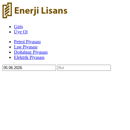
Giriş
Üye Ol
Petrol Piyasası
Lpg Piyasası
Doğalgaz Piyasası
Elektrik Piyasası