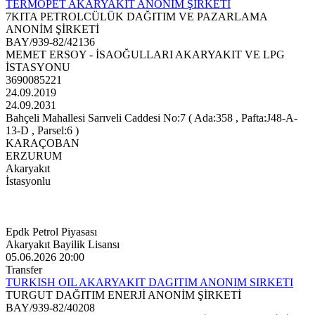
TERMOPET AKARYAKIT ANONİM ŞİRKETİ
7KITA PETROLCÜLÜK DAĞITIM VE PAZARLAMA
ANONİM ŞİRKETİ
BAY/939-82/42136
MEMET ERSOY - İSAOĞULLARI AKARYAKIT VE LPG
İSTASYONU
3690085221
24.09.2019
24.09.2031
Bahçeli Mahallesi Sarıveli Caddesi No:7 ( Ada:358 , Pafta:J48-A-
13-D , Parsel:6 )
KARAÇOBAN
ERZURUM
Akaryakıt
İstasyonlu
Epdk Petrol Piyasası
Akaryakıt Bayilik Lisansı
05.06.2026 20:00
Transfer
TURKISH OIL AKARYAKIT DAGITIM ANONIM SIRKETI
TURGUT DAĞITIM ENERJİ ANONİM ŞİRKETİ
BAY/939-82/40208