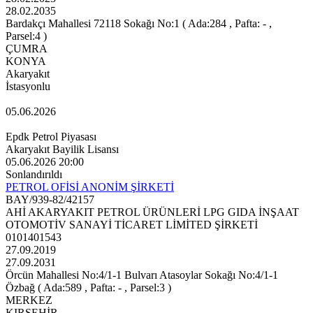
28.02.2035
Bardakçı Mahallesi 72118 Sokağı No:1 ( Ada:284 , Pafta: - ,
Parsel:4 )
ÇUMRA
KONYA
Akaryakıt
İstasyonlu
05.06.2026
Epdk Petrol Piyasası
Akaryakıt Bayilik Lisansı
05.06.2026 20:00
Sonlandırıldı
PETROL OFİSİ ANONİM ŞİRKETİ
BAY/939-82/42157
AHİ AKARYAKIT PETROL ÜRÜNLERİ LPG GIDA İNŞAAT
OTOMOTİV SANAYİ TİCARET LİMİTED ŞİRKETİ
0101401543
27.09.2019
27.09.2031
Örcün Mahallesi No:4/1-1 Bulvarı Atasoylar Sokağı No:4/1-1
Özbağ ( Ada:589 , Pafta: - , Parsel:3 )
MERKEZ
KIRŞEHİR