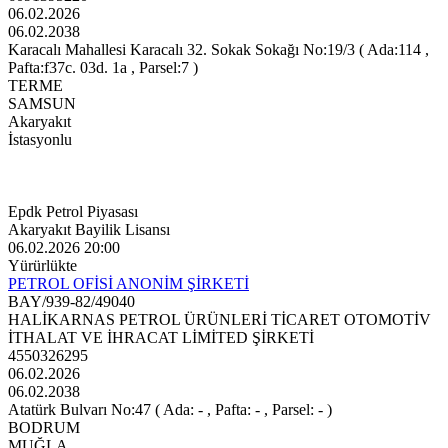
06.02.2026
06.02.2038
Karacalı Mahallesi Karacalı 32. Sokak Sokağı No:19/3 ( Ada:114 ,
Pafta:f37c. 03d. 1a , Parsel:7 )
TERME
SAMSUN
Akaryakıt
İstasyonlu
Epdk Petrol Piyasası
Akaryakıt Bayilik Lisansı
06.02.2026 20:00
Yürürlükte
PETROL OFİSİ ANONİM ŞİRKETİ
BAY/939-82/49040
HALİKARNAS PETROL ÜRÜNLERİ TİCARET OTOMOTİV
İTHALAT VE İHRACAT LİMİTED ŞİRKETİ
4550326295
06.02.2026
06.02.2038
Atatürk Bulvarı No:47 ( Ada: - , Pafta: - , Parsel: - )
BODRUM
MUĞLA