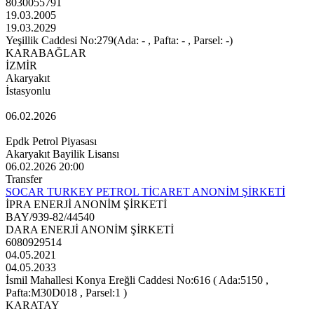
8030055791
19.03.2005
19.03.2029
Yeşillik Caddesi No:279(Ada: - , Pafta: - , Parsel: -)
KARABAĞLAR
İZMİR
Akaryakıt
İstasyonlu
06.02.2026
Epdk Petrol Piyasası
Akaryakıt Bayilik Lisansı
06.02.2026 20:00
Transfer
SOCAR TURKEY PETROL TİCARET ANONİM ŞİRKETİ
İPRA ENERJİ ANONİM ŞİRKETİ
BAY/939-82/44540
DARA ENERJİ ANONİM ŞİRKETİ
6080929514
04.05.2021
04.05.2033
İsmil Mahallesi Konya Ereğli Caddesi No:616 ( Ada:5150 ,
Pafta:M30D018 , Parsel:1 )
KARATAY