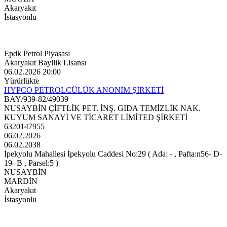
Akaryakıt
İstasyonlu
Epdk Petrol Piyasası
Akaryakıt Bayilik Lisansı
06.02.2026 20:00
Yürürlükte
HYPCO PETROLCÜLÜK ANONİM ŞİRKETİ
BAY/939-82/49039
NUSAYBİN ÇİFTLİK PET. İNŞ. GIDA TEMİZLİK NAK.
KUYUM SANAYİ VE TİCARET LİMİTED ŞİRKETİ
6320147955
06.02.2026
06.02.2038
İpekyolu Mahallesi İpekyolu Caddesi No:29 ( Ada: - , Pafta:n56- D-
19- B , Parsel:5 )
NUSAYBİN
MARDİN
Akaryakıt
İstasyonlu