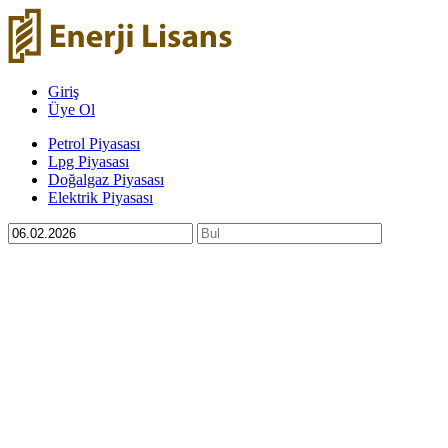
Giriş
Üye Ol
Petrol Piyasası
Lpg Piyasası
Doğalgaz Piyasası
Elektrik Piyasası