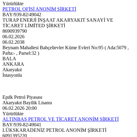
Yürürlükte
PETROL OFİSİ ANONİM ŞİRKETİ
BAY/939-82/49042
TURAP ENERJİ İNŞAAT AKARYAKIT SANAYİ VE
TİCARET LİMİTED ŞİRKETİ
8690939790
06.02.2026
06.02.2038
Beynam Mahallesi Bahçelievler Küme Evleri No:95 ( Ada:5079 ,
Pafta:- , Parsel:32 )
BALA
ANKARA
Akaryakıt
İstasyonlu
Epdk Petrol Piyasası
Akaryakıt Bayilik Lisansı
06.02.2026 20:00
Yürürlükte
ALTINBAŞ PETROL VE TİCARET ANONİM ŞİRKETİ
BAY/939-82/49041
LÜKSKARADENİZ PETROL ANONİM ŞİRKETİ
6091395220