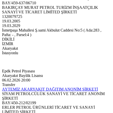
BAY/459-637/06710
BAKIRÇAY MURAT PETROL TURİZM İNŞAATÇILIK
SANAYİ VE TİCARET LİMİTED ŞİRKETİ
1320079725
19.03.2005
19.03.2029
İsmetpaşa Mahallesi Ş.sami Akbulut Caddesi No:5 ( Ada:283 ,
Pafta: - , Parsel:4 )
DİKİLİ
İZMİR
Akaryakıt
İstasyonlu
Epdk Petrol Piyasası
Akaryakıt Bayilik Lisansı
06.02.2026 20:00
Transfer
AYTEMİZ AKARYAKIT DAĞITIM ANONİM ŞİRKETİ
SİYAM PETROLCÜLÜK SANAYİ VE TİCARET ANONİM
ŞİRKETİ
BAY/450-212/02199
ERLER PETROL ÜRÜNLERİ TİCARET VE SANAYİ
LİMİTED ŞİRKETİ