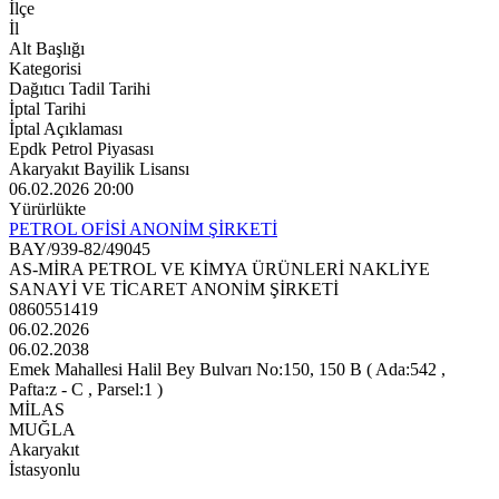
İlçe
İl
Alt Başlığı
Kategorisi
Dağıtıcı Tadil Tarihi
İptal Tarihi
İptal Açıklaması
Epdk Petrol Piyasası
Akaryakıt Bayilik Lisansı
06.02.2026 20:00
Yürürlükte
PETROL OFİSİ ANONİM ŞİRKETİ
BAY/939-82/49045
AS-MİRA PETROL VE KİMYA ÜRÜNLERİ NAKLİYE
SANAYİ VE TİCARET ANONİM ŞİRKETİ
0860551419
06.02.2026
06.02.2038
Emek Mahallesi Halil Bey Bulvarı No:150, 150 B ( Ada:542 ,
Pafta:z - C , Parsel:1 )
MİLAS
MUĞLA
Akaryakıt
İstasyonlu