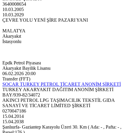
3640008654
10.03.2005
10.03.2029
ÇEVRE YOLU YENİ ŞİRE PAZARI YANI
MALATYA
Akaryakıt
İstasyonlu
Epdk Petrol Piyasası
Akaryakıt Bayilik Lisansı
06.02.2026 20:00
Transfer (FFT)
SOCAR TURKEY PETROL TİCARET ANONİM ŞİRKETİ
TURKEY AKARYAKIT DAĞITIM ANONİM ŞİRKETİ
BAY/939-82/34072
AKINCI PETROL LPG TAŞIMACILIK TEKSTİL GIDA
SANAYİ VE TİCARET LİMİTED ŞİRKETİ
0270047186
15.04.2014
15.04.2038
Şanlıurfa- Gaziantep Karayolu Üzeri 30. Km ( Ada: - , Pafta: - ,
Parsel:176 )