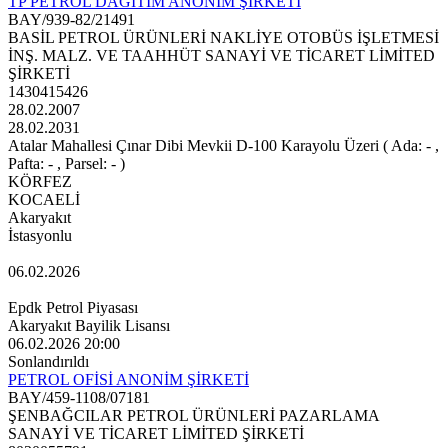
TP PETROL DAĞITIM ANONİM ŞİRKETİ
BAY/939-82/21491
BASİL PETROL ÜRÜNLERİ NAKLİYE OTOBÜS İŞLETMESİ
İNŞ. MALZ. VE TAAHHÜT SANAYİ VE TİCARET LİMİTED
ŞİRKETİ
1430415426
28.02.2007
28.02.2031
Atalar Mahallesi Çınar Dibi Mevkii D-100 Karayolu Üzeri ( Ada: - ,
Pafta: - , Parsel: - )
KÖRFEZ
KOCAELİ
Akaryakıt
İstasyonlu
06.02.2026
Epdk Petrol Piyasası
Akaryakıt Bayilik Lisansı
06.02.2026 20:00
Sonlandırıldı
PETROL OFİSİ ANONİM ŞİRKETİ
BAY/459-1108/07181
ŞENBAĞCILAR PETROL ÜRÜNLERİ PAZARLAMA
SANAYİ VE TİCARET LİMİTED ŞİRKETİ