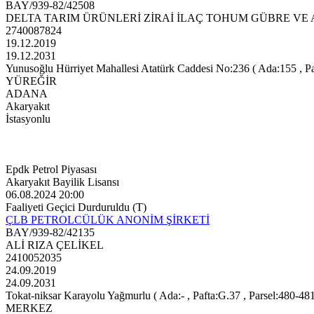
BAY/939-82/42508
DELTA TARIM ÜRÜNLERİ ZİRAİ İLAÇ TOHUM GÜBRE VE A
2740087824
19.12.2019
19.12.2031
Yunusoğlu Hürriyet Mahallesi Atatürk Caddesi No:236 ( Ada:155 , Paft
YÜREĞİR
ADANA
Akaryakıt
İstasyonlu
Epdk Petrol Piyasası
Akaryakıt Bayilik Lisansı
06.08.2024 20:00
Faaliyeti Geçici Durduruldu (T)
ÇLB PETROLCÜLÜK ANONİM ŞİRKETİ
BAY/939-82/42135
ALİ RIZA ÇELİKEL
2410052035
24.09.2019
24.09.2031
Tokat-niksar Karayolu Yağmurlu ( Ada:- , Pafta:G.37 , Parsel:480-481
MERKEZ