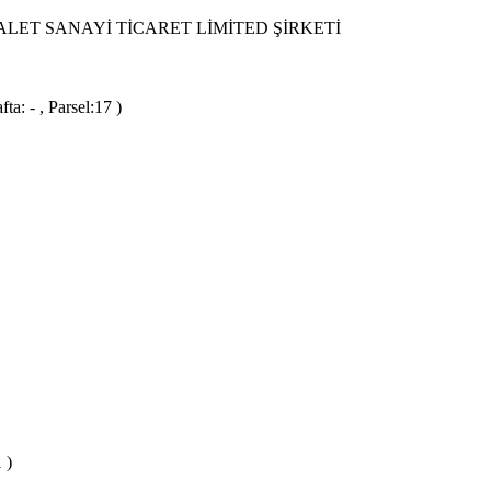
LET SANAYİ TİCARET LİMİTED ŞİRKETİ
a: - , Parsel:17 )
 )