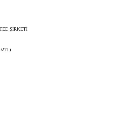
TED ŞİRKETİ
9211 )