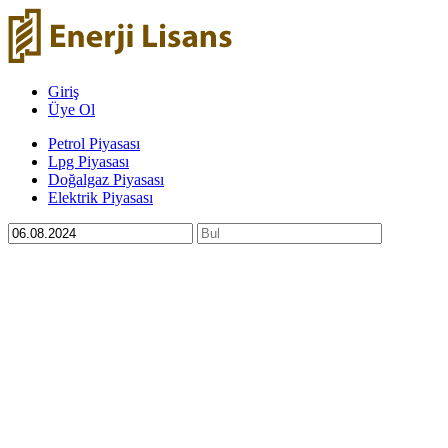
Giriş
Üye Ol
Petrol Piyasası
Lpg Piyasası
Doğalgaz Piyasası
Elektrik Piyasası