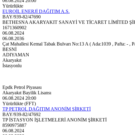
06.08.2024 20:00
Yürürlükte
EUROİL ENERJİ DAĞITIM A.Ş.
BAY/939-82/47690
BETHESNA AKARYAKIT SANAYİ VE TİCARET LİMİTED Şİ
1671360902
06.08.2024
06.08.2036
Çat Mahallesi Kemal Tabak Bulvarı No:13 A ( Ada:1039 , Pafta: - , Pa
BESNİ
ADIYAMAN
Akaryakıt
İstasyonlu
Epdk Petrol Piyasası
Akaryakıt Bayilik Lisansı
06.08.2024 20:00
Yürürlükte (FFT)
TP PETROL DAĞITIM ANONİM ŞİRKETİ
BAY/939-82/47692
TP İSTASYON İŞLETMELERİ ANONİM ŞİRKETİ
8590975887
06.08.2024