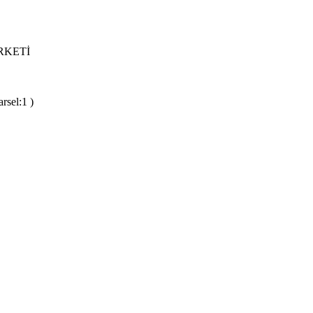
RKETİ
rsel:1 )