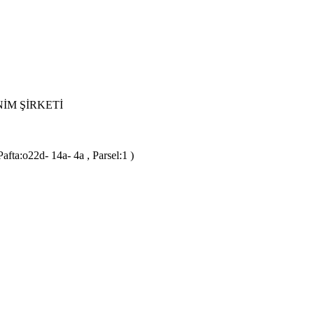
İM ŞİRKETİ
fta:o22d- 14a- 4a , Parsel:1 )