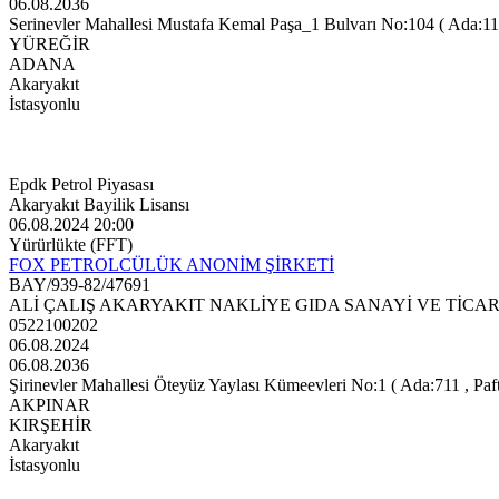
06.08.2036
Serinevler Mahallesi Mustafa Kemal Paşa_1 Bulvarı No:104 ( Ada:11433
YÜREĞİR
ADANA
Akaryakıt
İstasyonlu
Epdk Petrol Piyasası
Akaryakıt Bayilik Lisansı
06.08.2024 20:00
Yürürlükte (FFT)
FOX PETROLCÜLÜK ANONİM ŞİRKETİ
BAY/939-82/47691
ALİ ÇALIŞ AKARYAKIT NAKLİYE GIDA SANAYİ VE TİCAR
0522100202
06.08.2024
06.08.2036
Şirinevler Mahallesi Öteyüz Yaylası Kümeevleri No:1 ( Ada:711 , Pafta
AKPINAR
KIRŞEHİR
Akaryakıt
İstasyonlu