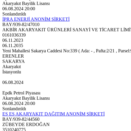
Akaryakıt Bayilik Lisansı
06.08.2024 20:00
Sonlandırıldı
İPRA ENERJİ ANONİM ŞİRKETİ
BAY/939-82/47010
AKBİR AKARYAKIT ÜRÜNLERİ SANAYİ VE TİCARET LİMİ
0161036339
06.11.2023
06.11.2035
Yeni Mahallesi Sakarya Caddesi No:339 ( Ada: - , Pafta:2/21 , Parsel:
ERENLER
SAKARYA
Akaryakıt
İstasyonlu
06.08.2024
Epdk Petrol Piyasası
Akaryakıt Bayilik Lisansı
06.08.2024 20:00
Sonlandırıldı
ES ES AKARYAKIT DAĞITIM ANONİM ŞİRKETİ
BAY/939-82/44560
ZÜBEYDE ERDOĞAN
3510240775