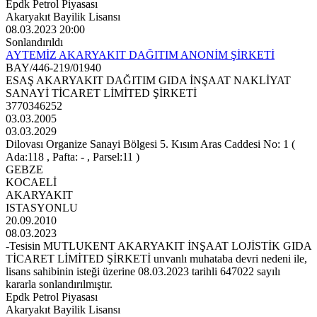
Epdk Petrol Piyasası
Akaryakıt Bayilik Lisansı
08.03.2023 20:00
Sonlandırıldı
AYTEMİZ AKARYAKIT DAĞITIM ANONİM ŞİRKETİ
BAY/446-219/01940
ESAŞ AKARYAKIT DAĞITIM GIDA İNŞAAT NAKLİYAT
SANAYİ TİCARET LİMİTED ŞİRKETİ
3770346252
03.03.2005
03.03.2029
Dilovası Organize Sanayi Bölgesi 5. Kısım Aras Caddesi No: 1 (
Ada:118 , Pafta: - , Parsel:11 )
GEBZE
KOCAELİ
AKARYAKIT
ISTASYONLU
20.09.2010
08.03.2023
-Tesisin MUTLUKENT AKARYAKIT İNŞAAT LOJİSTİK GIDA
TİCARET LİMİTED ŞİRKETİ unvanlı muhataba devri nedeni ile,
lisans sahibinin isteği üzerine 08.03.2023 tarihli 647022 sayılı
kararla sonlandırılmıştır.
Epdk Petrol Piyasası
Akaryakıt Bayilik Lisansı