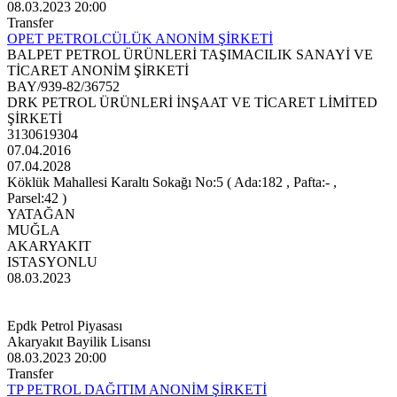
08.03.2023 20:00
Transfer
OPET PETROLCÜLÜK ANONİM ŞİRKETİ
BALPET PETROL ÜRÜNLERİ TAŞIMACILIK SANAYİ VE
TİCARET ANONİM ŞİRKETİ
BAY/939-82/36752
DRK PETROL ÜRÜNLERİ İNŞAAT VE TİCARET LİMİTED
ŞİRKETİ
3130619304
07.04.2016
07.04.2028
Köklük Mahallesi Karaltı Sokağı No:5 ( Ada:182 , Pafta:- ,
Parsel:42 )
YATAĞAN
MUĞLA
AKARYAKIT
ISTASYONLU
08.03.2023
Epdk Petrol Piyasası
Akaryakıt Bayilik Lisansı
08.03.2023 20:00
Transfer
TP PETROL DAĞITIM ANONİM ŞİRKETİ