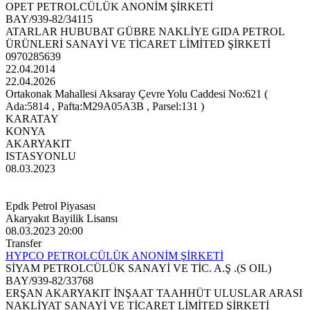
OPET PETROLCÜLÜK ANONİM ŞİRKETİ
BAY/939-82/34115
ATARLAR HUBUBAT GÜBRE NAKLİYE GIDA PETROL
ÜRÜNLERİ SANAYİ VE TİCARET LİMİTED ŞİRKETİ
0970285639
22.04.2014
22.04.2026
Ortakonak Mahallesi Aksaray Çevre Yolu Caddesi No:621 (
Ada:5814 , Pafta:M29A05A3B , Parsel:131 )
KARATAY
KONYA
AKARYAKIT
ISTASYONLU
08.03.2023
Epdk Petrol Piyasası
Akaryakıt Bayilik Lisansı
08.03.2023 20:00
Transfer
HYPCO PETROLCÜLÜK ANONİM ŞİRKETİ
SİYAM PETROLCÜLÜK SANAYİ VE TİC. A.Ş .(S OIL)
BAY/939-82/33768
ERŞAN AKARYAKIT İNŞAAT TAAHHÜT ULUSLAR ARASI
NAKLİYAT SANAYİ VE TİCARET LİMİTED ŞİRKETİ