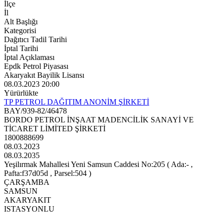
İlçe
İl
Alt Başlığı
Kategorisi
Dağıtıcı Tadil Tarihi
İptal Tarihi
İptal Açıklaması
Epdk Petrol Piyasası
Akaryakıt Bayilik Lisansı
08.03.2023 20:00
Yürürlükte
TP PETROL DAĞITIM ANONİM ŞİRKETİ
BAY/939-82/46478
BORDO PETROL İNŞAAT MADENCİLİK SANAYİ VE
TİCARET LİMİTED ŞİRKETİ
1800888699
08.03.2023
08.03.2035
Yeşilırmak Mahallesi Yeni Samsun Caddesi No:205 ( Ada:- ,
Pafta:f37d05d , Parsel:504 )
ÇARŞAMBA
SAMSUN
AKARYAKIT
ISTASYONLU