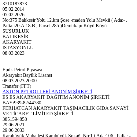
3710187873
05.02.2014
05.02.2026
No:375 Balıkesir Yolu 12.km Şose -maden Yolu Mevkii ( Ada:- ,
Pafta:i20.A.18.B , Parsel:285 )Demirkapı Köyü Köyü
SUSURLUK
BALIKESİR
AKARYAKIT
ISTASYONLU
08.03.2023
Epdk Petrol Piyasası
Akaryakıt Bayilik Lisansı
08.03.2023 20:00
Transfer (FFT)
ASTON PETROLLERİ ANONİM ŞİRKETİ
ES ES AKARYAKIT DAĞITIM ANONİM ŞİRKETİ
BAY/939-82/44780
FERHATCAN AKARYAKIT TAŞIMACILIK GIDA SANAYİ
VE TİCARET LİMİTED ŞİRKETİ
3851594858
29.06.2021
29.06.2033
Karahüyük Mahallesi Karahüyük Sokağı No:1 ( Ada:106 , Pafta: - ,