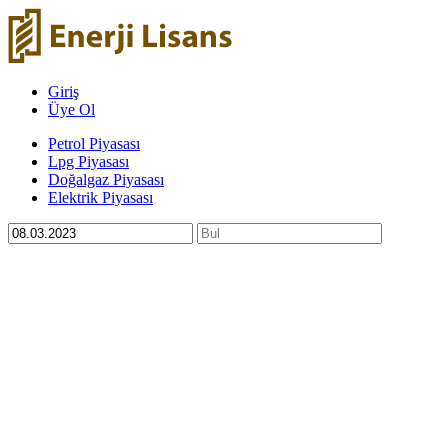
Giriş
Üye Ol
Petrol Piyasası
Lpg Piyasası
Doğalgaz Piyasası
Elektrik Piyasası