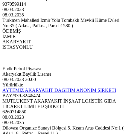
9370599114
08.03.2023
08.03.2035
Türkmen Mahallesi İzmir Yolu Tombaklı Mevkii Küme Evleri
No:35 ( Ada:- , Pafta:- , Parsel:1580 )
ÖDEMİŞ
İZMİR
AKARYAKIT
ISTASYONLU
Epdk Petrol Piyasası
Akaryakıt Bayilik Lisansı
08.03.2023 20:00
Yürürlükte
AYTEMİZ AKARYAKIT DAĞITIM ANONİM ŞİRKETİ
BAY/939-82/46474
MUTLUKENT AKARYAKIT İNŞAAT LOJİSTİK GIDA
TİCARET LİMİTED ŞİRKETİ
6260714850
08.03.2023
08.03.2035
Dilovası Organize Sanayi Bölgesi 5. Kısım Aras Caddesi No:1 (
Ada:118 , Pafta:- , Parsel:11 )