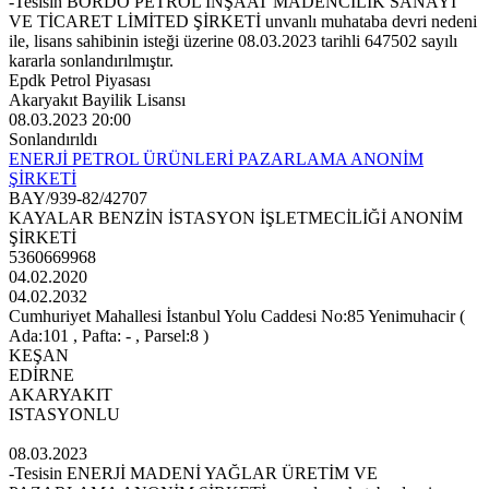
-Tesisin BORDO PETROL İNŞAAT MADENCİLİK SANAYİ
VE TİCARET LİMİTED ŞİRKETİ unvanlı muhataba devri nedeni
ile, lisans sahibinin isteği üzerine 08.03.2023 tarihli 647502 sayılı
kararla sonlandırılmıştır.
Epdk Petrol Piyasası
Akaryakıt Bayilik Lisansı
08.03.2023 20:00
Sonlandırıldı
ENERJİ PETROL ÜRÜNLERİ PAZARLAMA ANONİM
ŞİRKETİ
BAY/939-82/42707
KAYALAR BENZİN İSTASYON İŞLETMECİLİĞİ ANONİM
ŞİRKETİ
5360669968
04.02.2020
04.02.2032
Cumhuriyet Mahallesi İstanbul Yolu Caddesi No:85 Yenimuhacir (
Ada:101 , Pafta: - , Parsel:8 )
KEŞAN
EDİRNE
AKARYAKIT
ISTASYONLU
08.03.2023
-Tesisin ENERJİ MADENİ YAĞLAR ÜRETİM VE