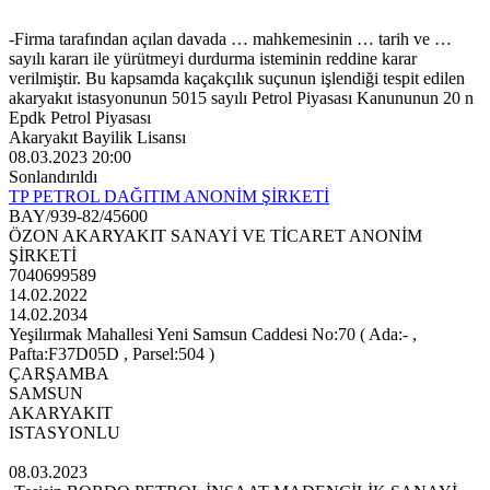
-Firma tarafından açılan davada … mahkemesinin … tarih ve …
sayılı kararı ile yürütmeyi durdurma isteminin reddine karar
verilmiştir. Bu kapsamda kaçakçılık suçunun işlendiği tespit edilen
akaryakıt istasyonunun 5015 sayılı Petrol Piyasası Kanununun 20 n
Epdk Petrol Piyasası
Akaryakıt Bayilik Lisansı
08.03.2023 20:00
Sonlandırıldı
TP PETROL DAĞITIM ANONİM ŞİRKETİ
BAY/939-82/45600
ÖZON AKARYAKIT SANAYİ VE TİCARET ANONİM
ŞİRKETİ
7040699589
14.02.2022
14.02.2034
Yeşilırmak Mahallesi Yeni Samsun Caddesi No:70 ( Ada:- ,
Pafta:F37D05D , Parsel:504 )
ÇARŞAMBA
SAMSUN
AKARYAKIT
ISTASYONLU
08.03.2023