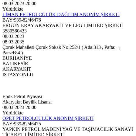
08.03.2023 20:00
Yürürlükte
LİMAN PETROLCÜLÜK DAĞITIM ANONİM ŞİRKETİ
BAY/939-82/46476
ERGÜN ERAY AKARYAKIT VE LPG LİMİTED ŞİRKETİ
3580560433
08.03.2023
08.03.2035
Çoruk Mahallesi Çoruk Sokak No:252/1 ( Ada:313 , Pafta: - ,
Parsel:84 )
BURHANİYE
BALIKESİR
AKARYAKIT
ISTASYONLU
Epdk Petrol Piyasası
Akaryakıt Bayilik Lisansı
08.03.2023 20:00
Yürürlükte
OPET PETROLCÜLÜK ANONİM ŞİRKETİ
BAY/939-82/46475
YAPKIN PETROL MADENİ YAĞ VE TAŞIMACILIK SANAYİ
TİCARET LİMİTED ŞİRKETİ