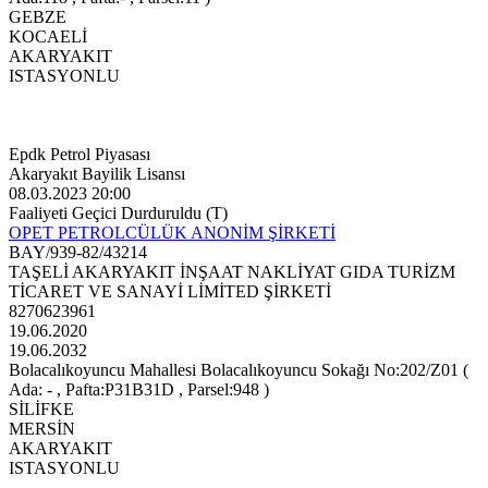
GEBZE
KOCAELİ
AKARYAKIT
ISTASYONLU
Epdk Petrol Piyasası
Akaryakıt Bayilik Lisansı
08.03.2023 20:00
Faaliyeti Geçici Durduruldu (T)
OPET PETROLCÜLÜK ANONİM ŞİRKETİ
BAY/939-82/43214
TAŞELİ AKARYAKIT İNŞAAT NAKLİYAT GIDA TURİZM
TİCARET VE SANAYİ LİMİTED ŞİRKETİ
8270623961
19.06.2020
19.06.2032
Bolacalıkoyuncu Mahallesi Bolacalıkoyuncu Sokağı No:202/Z01 (
Ada: - , Pafta:P31B31D , Parsel:948 )
SİLİFKE
MERSİN
AKARYAKIT
ISTASYONLU