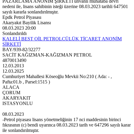
PAZARLAMA ANONİM ŞİRKETİ unvanlı muhataba devri
nedeni ile, lisans sahibinin isteği üzerine 08.03.2023 tarihli 647501
sayılı kararla sonlandırılmıştır.
Epdk Petrol Piyasası
Akaryakıt Bayilik Lisansı
08.03.2023 20:00
Sonlandırıldı
KALELİ BEST OİL PETROLCÜLÜK TİCARET ANONİM
ŞİRKETİ
BAY/939-82/32277
SACİT KAĞIZMAN-KAĞIZMAN PETROL
4870013490
12.03.2013
12.03.2025
Cumhuriyet Mahallesi Köseoğlu Mevkii No:210 ( Ada: - ,
Pafta:01.b , Parsel:1515 )
ALACA
ÇORUM
AKARYAKIT
ISTASYONLU
08.03.2023
-Petrol piyasası lisans yönetmeliğinin 17 nci maddesinin birinci
fıkrasının (c) bendi uyarınca 08.03.2023 tarih ve 647296 sayılı karar
ile sonlandırılmıştır.