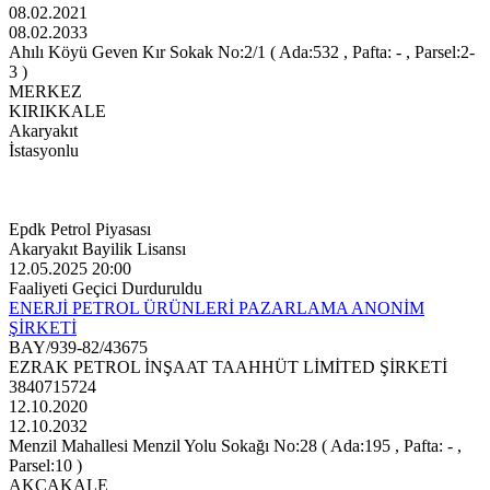
08.02.2021
08.02.2033
Ahılı Köyü Geven Kır Sokak No:2/1 ( Ada:532 , Pafta: - , Parsel:2-
3 )
MERKEZ
KIRIKKALE
Akaryakıt
İstasyonlu
Epdk Petrol Piyasası
Akaryakıt Bayilik Lisansı
12.05.2025 20:00
Faaliyeti Geçici Durduruldu
ENERJİ PETROL ÜRÜNLERİ PAZARLAMA ANONİM
ŞİRKETİ
BAY/939-82/43675
EZRAK PETROL İNŞAAT TAAHHÜT LİMİTED ŞİRKETİ
3840715724
12.10.2020
12.10.2032
Menzil Mahallesi Menzil Yolu Sokağı No:28 ( Ada:195 , Pafta: - ,
Parsel:10 )
AKÇAKALE