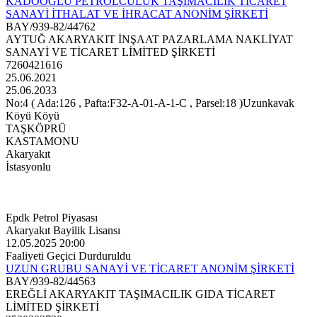
KADOOĞLU PETROLCÜLÜK TAŞIMACILIK TİCARET
SANAYİ İTHALAT VE İHRACAT ANONİM ŞİRKETİ
BAY/939-82/44762
AYTUĞ AKARYAKIT İNŞAAT PAZARLAMA NAKLİYAT
SANAYİ VE TİCARET LİMİTED ŞİRKETİ
7260421616
25.06.2021
25.06.2033
No:4 ( Ada:126 , Pafta:F32-A-01-A-1-C , Parsel:18 )Uzunkavak
Köyü Köyü
TAŞKÖPRÜ
KASTAMONU
Akaryakıt
İstasyonlu
Epdk Petrol Piyasası
Akaryakıt Bayilik Lisansı
12.05.2025 20:00
Faaliyeti Geçici Durduruldu
UZUN GRUBU SANAYİ VE TİCARET ANONİM ŞİRKETİ
BAY/939-82/44563
EREĞLİ AKARYAKIT TAŞIMACILIK GIDA TİCARET
LİMİTED ŞİRKETİ