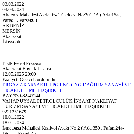
03.03.2022
03.03.2034
Akdeniz Mahallesi Akdeniz- 1 Caddesi No:201 / A ( Ada:154 ,
Pafta: - , Parsel:6 )
AKDENİZ
MERSİN
Akaryakıt
İstasyonlu
Epdk Petrol Piyasası
Akaryakıt Bayilik Lisansı
12.05.2025 20:00
Faaliyeti Geçici Durduruldu
ERGAZ AKARYAKIT LPG LNG CNG DAĞITIM SANAYİ VE
TİCARET LİMİTED ŞİRKETİ
BAY/939-82/45544
VAHAP UYSAL PETROLCÜLÜK İNŞAAT NAKLİYAT
TURİZM SANAYİ VE TİCARET LİMİTED ŞİRKETİ
9221251679
18.01.2022
18.01.2034
İsmetpaşa Mahallesi Kızılyol Ayağı No:2 ( Ada:350 , Pafta:ı24a-
19c- 1 , Parsel:2 )