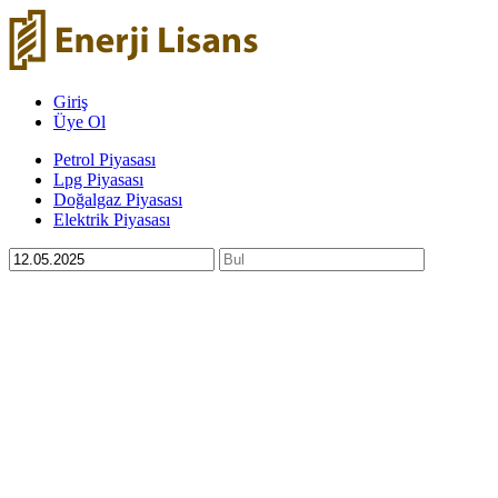
Giriş
Üye Ol
Petrol Piyasası
Lpg Piyasası
Doğalgaz Piyasası
Elektrik Piyasası