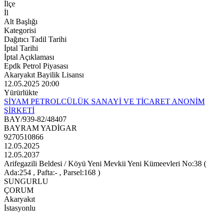
İlçe
İl
Alt Başlığı
Kategorisi
Dağıtıcı Tadil Tarihi
İptal Tarihi
İptal Açıklaması
Epdk Petrol Piyasası
Akaryakıt Bayilik Lisansı
12.05.2025 20:00
Yürürlükte
SİYAM PETROLCÜLÜK SANAYİ VE TİCARET ANONİM
ŞİRKETİ
BAY/939-82/48407
BAYRAM YADİGAR
9270510866
12.05.2025
12.05.2037
Arifegazili Beldesi / Köyü Yeni Mevkii Yeni Kümeevleri No:38 (
Ada:254 , Pafta:- , Parsel:168 )
SUNGURLU
ÇORUM
Akaryakıt
İstasyonlu