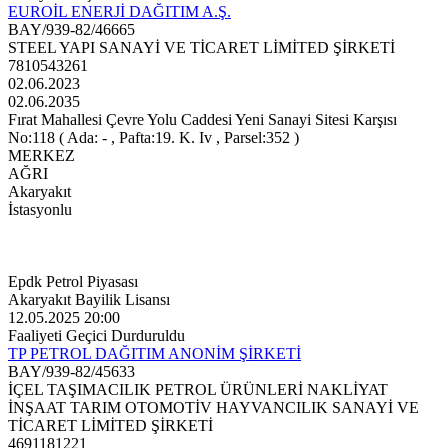
EUROİL ENERJİ DAĞITIM A.Ş.
BAY/939-82/46665
STEEL YAPI SANAYİ VE TİCARET LİMİTED ŞİRKETİ
7810543261
02.06.2023
02.06.2035
Fırat Mahallesi Çevre Yolu Caddesi Yeni Sanayi Sitesi Karşısı
No:118 ( Ada: - , Pafta:19. K. Iv , Parsel:352 )
MERKEZ
AĞRI
Akaryakıt
İstasyonlu
Epdk Petrol Piyasası
Akaryakıt Bayilik Lisansı
12.05.2025 20:00
Faaliyeti Geçici Durduruldu
TP PETROL DAĞITIM ANONİM ŞİRKETİ
BAY/939-82/45633
İÇEL TAŞIMACILIK PETROL ÜRÜNLERİ NAKLİYAT
İNŞAAT TARIM OTOMOTİV HAYVANCILIK SANAYİ VE
TİCARET LİMİTED ŞİRKETİ
4691181221