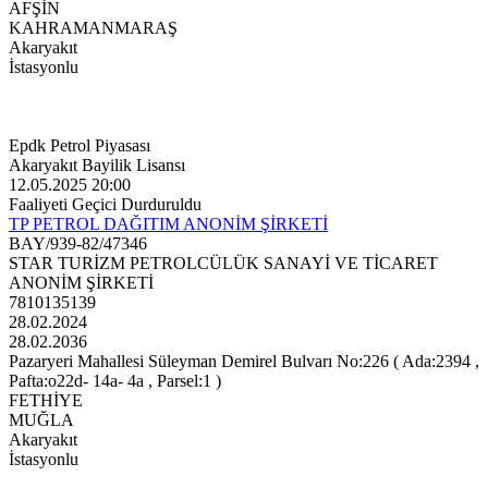
AFŞİN
KAHRAMANMARAŞ
Akaryakıt
İstasyonlu
Epdk Petrol Piyasası
Akaryakıt Bayilik Lisansı
12.05.2025 20:00
Faaliyeti Geçici Durduruldu
TP PETROL DAĞITIM ANONİM ŞİRKETİ
BAY/939-82/47346
STAR TURİZM PETROLCÜLÜK SANAYİ VE TİCARET
ANONİM ŞİRKETİ
7810135139
28.02.2024
28.02.2036
Pazaryeri Mahallesi Süleyman Demirel Bulvarı No:226 ( Ada:2394 ,
Pafta:o22d- 14a- 4a , Parsel:1 )
FETHİYE
MUĞLA
Akaryakıt
İstasyonlu