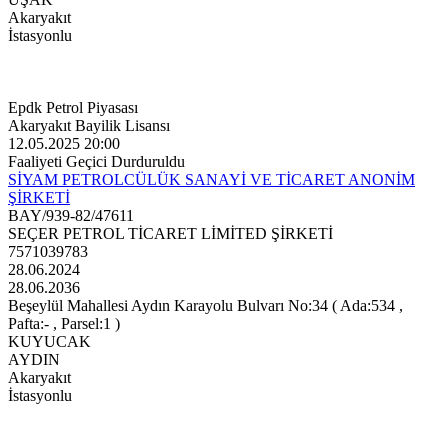
Akaryakıt
İstasyonlu
Epdk Petrol Piyasası
Akaryakıt Bayilik Lisansı
12.05.2025 20:00
Faaliyeti Geçici Durduruldu
SİYAM PETROLCÜLÜK SANAYİ VE TİCARET ANONİM
ŞİRKETİ
BAY/939-82/47611
SEÇER PETROL TİCARET LİMİTED ŞİRKETİ
7571039783
28.06.2024
28.06.2036
Beşeylül Mahallesi Aydın Karayolu Bulvarı No:34 ( Ada:534 ,
Pafta:- , Parsel:1 )
KUYUCAK
AYDIN
Akaryakıt
İstasyonlu