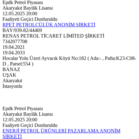
Epdk Petrol Piyasası
Akaryakıt Bayilik Lisansı
12.05.2025 20:00
Faaliyeti Geçici Durduruldu
RPET PETROLCÜLÜK ANONİM ŞİRKETİ
BAY/939-82/44469
RENAS PETROL TİCARET LİMİTED ŞİRKETİ
7342077708
19.04.2021
19.04.2033
Hocalar Yolu Üzeri Ayvacık Köyü No:182 ( Ada:- , Pafta:K23-C08-
D , Parsel:554 )
BANAZ
UŞAK
Akaryakıt
İstasyonlu
Epdk Petrol Piyasası
Akaryakıt Bayilik Lisansı
12.05.2025 20:00
Faaliyeti Geçici Durduruldu
ENERJİ PETROL ÜRÜNLERİ PAZARLAMA ANONİM
ŞİRKETİ