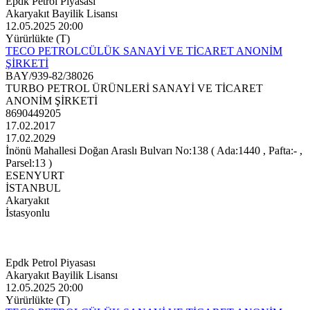
Epdk Petrol Piyasası
Akaryakıt Bayilik Lisansı
12.05.2025 20:00
Yürürlükte (T)
TECO PETROLCÜLÜK SANAYİ VE TİCARET ANONİM
ŞİRKETİ
BAY/939-82/38026
TURBO PETROL ÜRÜNLERİ SANAYİ VE TİCARET
ANONİM ŞİRKETİ
8690449205
17.02.2017
17.02.2029
İnönü Mahallesi Doğan Araslı Bulvarı No:138 ( Ada:1440 , Pafta:- ,
Parsel:13 )
ESENYURT
İSTANBUL
Akaryakıt
İstasyonlu
Epdk Petrol Piyasası
Akaryakıt Bayilik Lisansı
12.05.2025 20:00
Yürürlükte (T)