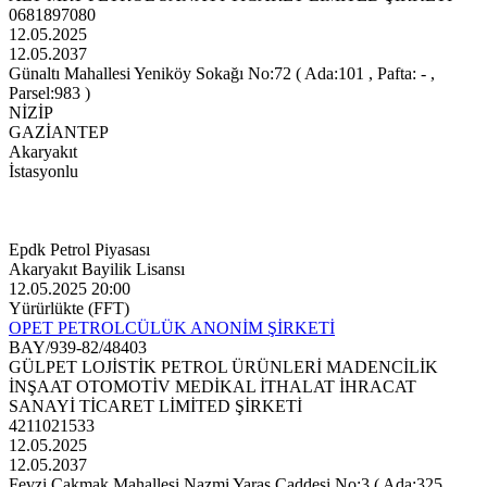
0681897080
12.05.2025
12.05.2037
Günaltı Mahallesi Yeniköy Sokağı No:72 ( Ada:101 , Pafta: - ,
Parsel:983 )
NİZİP
GAZİANTEP
Akaryakıt
İstasyonlu
Epdk Petrol Piyasası
Akaryakıt Bayilik Lisansı
12.05.2025 20:00
Yürürlükte (FFT)
OPET PETROLCÜLÜK ANONİM ŞİRKETİ
BAY/939-82/48403
GÜLPET LOJİSTİK PETROL ÜRÜNLERİ MADENCİLİK
İNŞAAT OTOMOTİV MEDİKAL İTHALAT İHRACAT
SANAYİ TİCARET LİMİTED ŞİRKETİ
4211021533
12.05.2025
12.05.2037
Fevzi Çakmak Mahallesi Nazmi Yaraş Caddesi No:3 ( Ada:325 ,