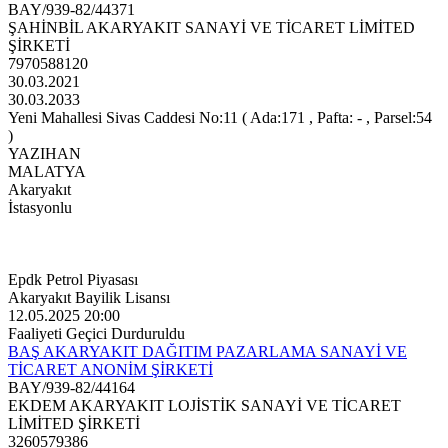
BAY/939-82/44371
ŞAHİNBİL AKARYAKIT SANAYİ VE TİCARET LİMİTED
ŞİRKETİ
7970588120
30.03.2021
30.03.2033
Yeni Mahallesi Sivas Caddesi No:11 ( Ada:171 , Pafta: - , Parsel:54
)
YAZIHAN
MALATYA
Akaryakıt
İstasyonlu
Epdk Petrol Piyasası
Akaryakıt Bayilik Lisansı
12.05.2025 20:00
Faaliyeti Geçici Durduruldu
BAŞ AKARYAKIT DAĞITIM PAZARLAMA SANAYİ VE
TİCARET ANONİM ŞİRKETİ
BAY/939-82/44164
EKDEM AKARYAKIT LOJİSTİK SANAYİ VE TİCARET
LİMİTED ŞİRKETİ
3260579386