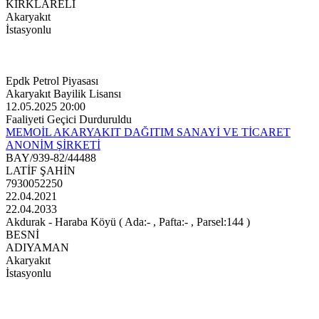
KIRKLARELİ
Akaryakıt
İstasyonlu
Epdk Petrol Piyasası
Akaryakıt Bayilik Lisansı
12.05.2025 20:00
Faaliyeti Geçici Durduruldu
MEMOİL AKARYAKIT DAĞITIM SANAYİ VE TİCARET
ANONİM ŞİRKETİ
BAY/939-82/44488
LATİF ŞAHİN
7930052250
22.04.2021
22.04.2033
Akdurak - Haraba Köyü ( Ada:- , Pafta:- , Parsel:144 )
BESNİ
ADIYAMAN
Akaryakıt
İstasyonlu