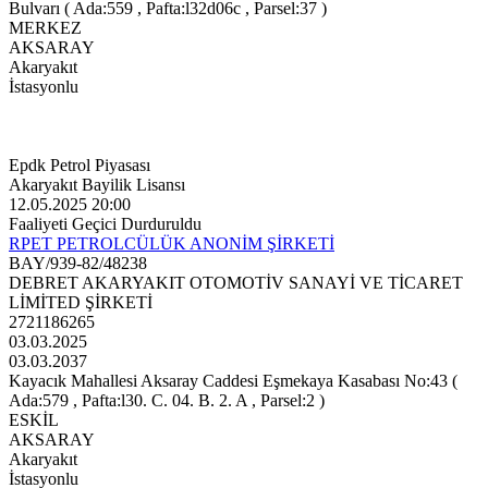
Bulvarı ( Ada:559 , Pafta:l32d06c , Parsel:37 )
MERKEZ
AKSARAY
Akaryakıt
İstasyonlu
Epdk Petrol Piyasası
Akaryakıt Bayilik Lisansı
12.05.2025 20:00
Faaliyeti Geçici Durduruldu
RPET PETROLCÜLÜK ANONİM ŞİRKETİ
BAY/939-82/48238
DEBRET AKARYAKIT OTOMOTİV SANAYİ VE TİCARET
LİMİTED ŞİRKETİ
2721186265
03.03.2025
03.03.2037
Kayacık Mahallesi Aksaray Caddesi Eşmekaya Kasabası No:43 (
Ada:579 , Pafta:l30. C. 04. B. 2. A , Parsel:2 )
ESKİL
AKSARAY
Akaryakıt
İstasyonlu