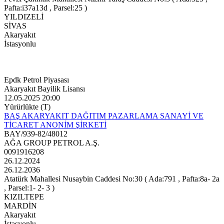
Pafta:i37a13d , Parsel:25 )
YILDIZELİ
SİVAS
Akaryakıt
İstasyonlu
Epdk Petrol Piyasası
Akaryakıt Bayilik Lisansı
12.05.2025 20:00
Yürürlükte (T)
BAŞ AKARYAKIT DAĞITIM PAZARLAMA SANAYİ VE
TİCARET ANONİM ŞİRKETİ
BAY/939-82/48012
AĞA GROUP PETROL A.Ş.
0091916208
26.12.2024
26.12.2036
Atatürk Mahallesi Nusaybin Caddesi No:30 ( Ada:791 , Pafta:8a- 2a
, Parsel:1- 2- 3 )
KIZILTEPE
MARDİN
Akaryakıt
İstasyonlu