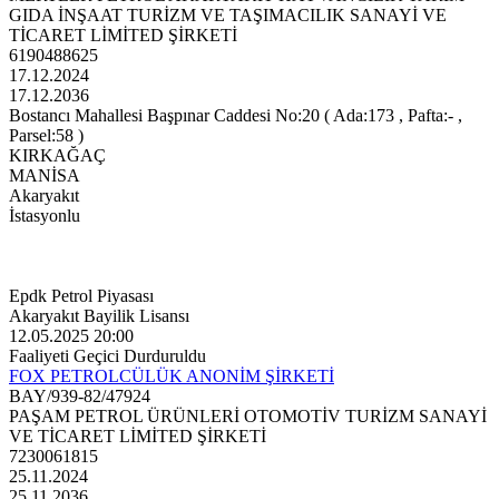
GIDA İNŞAAT TURİZM VE TAŞIMACILIK SANAYİ VE
TİCARET LİMİTED ŞİRKETİ
6190488625
17.12.2024
17.12.2036
Bostancı Mahallesi Başpınar Caddesi No:20 ( Ada:173 , Pafta:- ,
Parsel:58 )
KIRKAĞAÇ
MANİSA
Akaryakıt
İstasyonlu
Epdk Petrol Piyasası
Akaryakıt Bayilik Lisansı
12.05.2025 20:00
Faaliyeti Geçici Durduruldu
FOX PETROLCÜLÜK ANONİM ŞİRKETİ
BAY/939-82/47924
PAŞAM PETROL ÜRÜNLERİ OTOMOTİV TURİZM SANAYİ
VE TİCARET LİMİTED ŞİRKETİ
7230061815
25.11.2024
25.11.2036