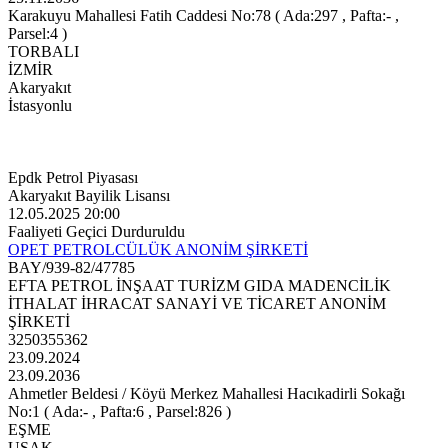
Karakuyu Mahallesi Fatih Caddesi No:78 ( Ada:297 , Pafta:- ,
Parsel:4 )
TORBALI
İZMİR
Akaryakıt
İstasyonlu
Epdk Petrol Piyasası
Akaryakıt Bayilik Lisansı
12.05.2025 20:00
Faaliyeti Geçici Durduruldu
OPET PETROLCÜLÜK ANONİM ŞİRKETİ
BAY/939-82/47785
EFTA PETROL İNŞAAT TURİZM GIDA MADENCİLİK
İTHALAT İHRACAT SANAYİ VE TİCARET ANONİM
ŞİRKETİ
3250355362
23.09.2024
23.09.2036
Ahmetler Beldesi / Köyü Merkez Mahallesi Hacıkadirli Sokağı
No:1 ( Ada:- , Pafta:6 , Parsel:826 )
EŞME
UŞAK