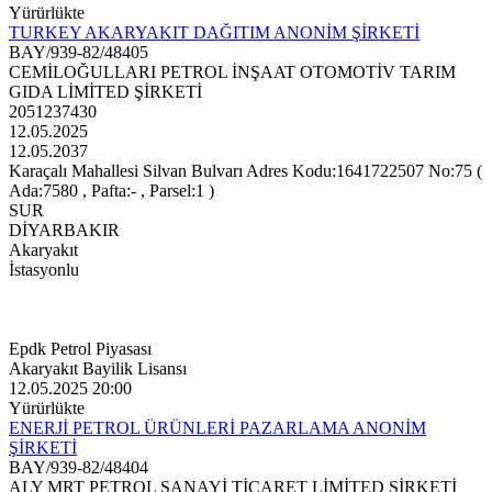
Yürürlükte
TURKEY AKARYAKIT DAĞITIM ANONİM ŞİRKETİ
BAY/939-82/48405
CEMİLOĞULLARI PETROL İNŞAAT OTOMOTİV TARIM
GIDA LİMİTED ŞİRKETİ
2051237430
12.05.2025
12.05.2037
Karaçalı Mahallesi Silvan Bulvarı Adres Kodu:1641722507 No:75 (
Ada:7580 , Pafta:- , Parsel:1 )
SUR
DİYARBAKIR
Akaryakıt
İstasyonlu
Epdk Petrol Piyasası
Akaryakıt Bayilik Lisansı
12.05.2025 20:00
Yürürlükte
ENERJİ PETROL ÜRÜNLERİ PAZARLAMA ANONİM
ŞİRKETİ
BAY/939-82/48404
ALY MRT PETROL SANAYİ TİCARET LİMİTED ŞİRKETİ