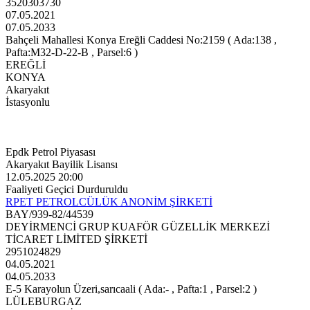
3520303730
07.05.2021
07.05.2033
Bahçeli Mahallesi Konya Ereğli Caddesi No:2159 ( Ada:138 ,
Pafta:M32-D-22-B , Parsel:6 )
EREĞLİ
KONYA
Akaryakıt
İstasyonlu
Epdk Petrol Piyasası
Akaryakıt Bayilik Lisansı
12.05.2025 20:00
Faaliyeti Geçici Durduruldu
RPET PETROLCÜLÜK ANONİM ŞİRKETİ
BAY/939-82/44539
DEYİRMENCİ GRUP KUAFÖR GÜZELLİK MERKEZİ
TİCARET LİMİTED ŞİRKETİ
2951024829
04.05.2021
04.05.2033
E-5 Karayolun Üzeri,sarıcaali ( Ada:- , Pafta:1 , Parsel:2 )
LÜLEBURGAZ