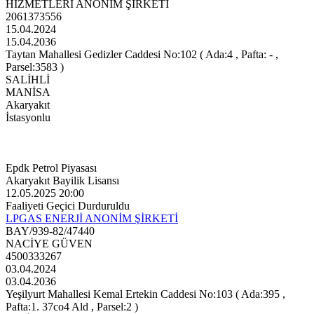
HİZMETLERİ ANONİM ŞİRKETİ
2061373556
15.04.2024
15.04.2036
Taytan Mahallesi Gedizler Caddesi No:102 ( Ada:4 , Pafta: - ,
Parsel:3583 )
SALİHLİ
MANİSA
Akaryakıt
İstasyonlu
Epdk Petrol Piyasası
Akaryakıt Bayilik Lisansı
12.05.2025 20:00
Faaliyeti Geçici Durduruldu
LPGAS ENERJİ ANONİM ŞİRKETİ
BAY/939-82/47440
NACİYE GÜVEN
4500333267
03.04.2024
03.04.2036
Yeşilyurt Mahallesi Kemal Ertekin Caddesi No:103 ( Ada:395 ,
Pafta:1. 37co4 Ald , Parsel:2 )