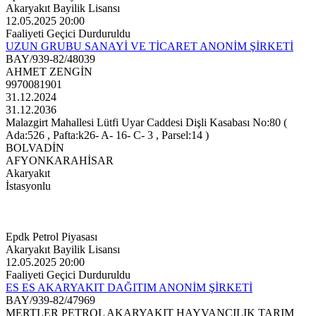
Akaryakıt Bayilik Lisansı
12.05.2025 20:00
Faaliyeti Geçici Durduruldu
UZUN GRUBU SANAYİ VE TİCARET ANONİM ŞİRKETİ
BAY/939-82/48039
AHMET ZENGİN
9970081901
31.12.2024
31.12.2036
Malazgirt Mahallesi Lütfi Uyar Caddesi Dişli Kasabası No:80 (
Ada:526 , Pafta:k26- A- 16- C- 3 , Parsel:14 )
BOLVADİN
AFYONKARAHİSAR
Akaryakıt
İstasyonlu
Epdk Petrol Piyasası
Akaryakıt Bayilik Lisansı
12.05.2025 20:00
Faaliyeti Geçici Durduruldu
ES ES AKARYAKIT DAĞITIM ANONİM ŞİRKETİ
BAY/939-82/47969
MERTLER PETROL AKARYAKIT HAYVANCILIK TARIM