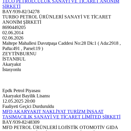
TECO PETROLCÜLÜK SANAYİ VE TİCARET ANONİM
ŞİRKETİ
BAY/939-82/34278
TURBO PETROL ÜRÜNLERİ SANAYİ VE TİCARET
ANONİM ŞİRKETİ
8690449205
02.06.2014
02.06.2026
Maltepe Mahallesi Davutpaşa Caddesi No:28 Dk:1 ( Ada:2918 ,
Pafta:491 , Parsel:19 )
ZEYTİNBURNU
İSTANBUL
Akaryakıt
İstasyonlu
Epdk Petrol Piyasası
Akaryakıt Bayilik Lisansı
12.05.2025 20:00
Faaliyeti Geçici Durduruldu
MFD AKARYAKIT NAKLİYAT TURİZM İNŞAAT
TAŞIMACILIK SANAYİ VE TİCARET LİMİTED ŞİRKETİ
BAY/939-82/48309
MFD PETROL ÜRÜNLERİ LOJİSTİK OTOMOTİV GIDA