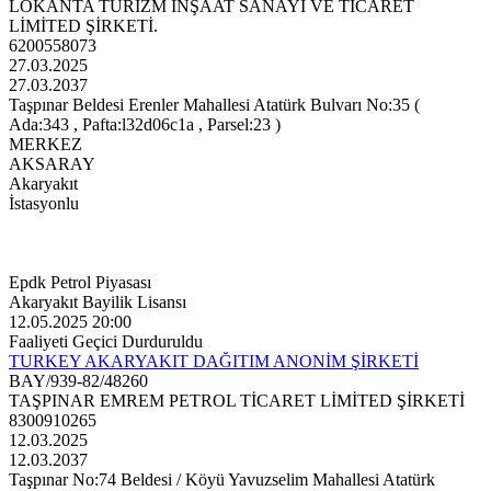
LOKANTA TURİZM İNŞAAT SANAYİ VE TİCARET
LİMİTED ŞİRKETİ.
6200558073
27.03.2025
27.03.2037
Taşpınar Beldesi Erenler Mahallesi Atatürk Bulvarı No:35 (
Ada:343 , Pafta:l32d06c1a , Parsel:23 )
MERKEZ
AKSARAY
Akaryakıt
İstasyonlu
Epdk Petrol Piyasası
Akaryakıt Bayilik Lisansı
12.05.2025 20:00
Faaliyeti Geçici Durduruldu
TURKEY AKARYAKIT DAĞITIM ANONİM ŞİRKETİ
BAY/939-82/48260
TAŞPINAR EMREM PETROL TİCARET LİMİTED ŞİRKETİ
8300910265
12.03.2025
12.03.2037
Taşpınar No:74 Beldesi / Köyü Yavuzselim Mahallesi Atatürk