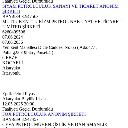
Faaliyeti Geçici Durduruldu
SİYAM PETROLCÜLÜK SANAYİ VE TİCARET ANONİM
ŞİRKETİ
BAY/939-82/47563
MUTLUKENT TURİZM PETROL NAKLİYAT VE TİCARET
LİMİTED ŞİRKETİ
6260409596
07.06.2024
07.06.2036
Yenikent Mahallesi Dicle Caddesi No:65 ( Ada:477 ,
Pafta:g22b19b4a , Parsel:4 )
GEBZE
KOCAELİ
Akaryakıt
İstasyonlu
Epdk Petrol Piyasası
Akaryakıt Bayilik Lisansı
12.05.2025 20:00
Faaliyeti Geçici Durduruldu
FOX PETROLCÜLÜK ANONİM ŞİRKETİ
BAY/939-82/47457
CEVA PETROL MÜHENDİSLİK VE DANIŞMANLIK