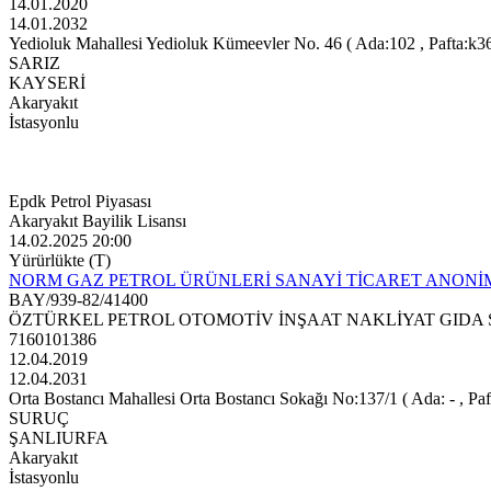
14.01.2020
14.01.2032
Yedioluk Mahallesi Yedioluk Kümeevler No. 46 ( Ada:102 , Pafta:k36
SARIZ
KAYSERİ
Akaryakıt
İstasyonlu
Epdk Petrol Piyasası
Akaryakıt Bayilik Lisansı
14.02.2025 20:00
Yürürlükte (T)
NORM GAZ PETROL ÜRÜNLERİ SANAYİ TİCARET ANONİM
BAY/939-82/41400
ÖZTÜRKEL PETROL OTOMOTİV İNŞAAT NAKLİYAT GIDA S
7160101386
12.04.2019
12.04.2031
Orta Bostancı Mahallesi Orta Bostancı Sokağı No:137/1 ( Ada: - , Pafta
SURUÇ
ŞANLIURFA
Akaryakıt
İstasyonlu