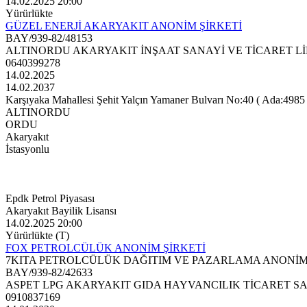
14.02.2025 20:00
Yürürlükte
GÜZEL ENERJİ AKARYAKIT ANONİM ŞİRKETİ
BAY/939-82/48153
ALTINORDU AKARYAKIT İNŞAAT SANAYİ VE TİCARET Lİ
0640399278
14.02.2025
14.02.2037
Karşıyaka Mahallesi Şehit Yalçın Yamaner Bulvarı No:40 ( Ada:4985 , P
ALTINORDU
ORDU
Akaryakıt
İstasyonlu
Epdk Petrol Piyasası
Akaryakıt Bayilik Lisansı
14.02.2025 20:00
Yürürlükte (T)
FOX PETROLCÜLÜK ANONİM ŞİRKETİ
7KITA PETROLCÜLÜK DAĞITIM VE PAZARLAMA ANONİM
BAY/939-82/42633
ASPET LPG AKARYAKIT GIDA HAYVANCILIK TİCARET SA
0910837169