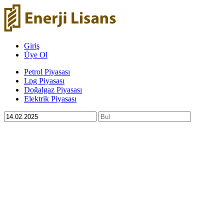
Giriş
Üye Ol
Petrol Piyasası
Lpg Piyasası
Doğalgaz Piyasası
Elektrik Piyasası