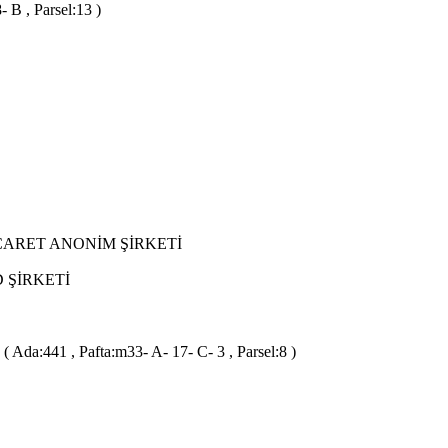
 B , Parsel:13 )
CARET ANONİM ŞİRKETİ
 ŞİRKETİ
 Ada:441 , Pafta:m33- A- 17- C- 3 , Parsel:8 )