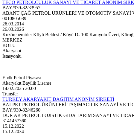
TECO PETROLCÜLÜK SANAYİ VE TİCARET ANONİM ŞİRK
BAY/939-82/33957
ABANT ÇAĞ PETROL ÜRÜNLERİ VE OTOMOTİV SANAYİ V
0010805039
26.03.2014
26.03.2026
Kuzörenemirler Köyü Beldesi / Köyü D- 100 Karayolu Üzeri, Köroğlu N
MERKEZ
BOLU
Akaryakıt
İstasyonlu
Epdk Petrol Piyasası
Akaryakıt Bayilik Lisansı
14.02.2025 20:00
Transfer
TURKEY AKARYAKIT DAĞITIM ANONİM ŞİRKETİ
BALPET PETROL ÜRÜNLERİ TAŞIMACILIK SANAYİ VE Tİ
BAY/939-82/46260
DUR AK PETROL LOJİSTİK GIDA TARIM SANAYİ VE TİCAR
3141457360
15.12.2022
15.12.2034