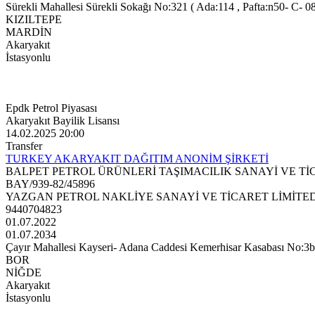
Sürekli Mahallesi Sürekli Sokağı No:321 ( Ada:114 , Pafta:n50- C- 08-
KIZILTEPE
MARDİN
Akaryakıt
İstasyonlu
Epdk Petrol Piyasası
Akaryakıt Bayilik Lisansı
14.02.2025 20:00
Transfer
TURKEY AKARYAKIT DAĞITIM ANONİM ŞİRKETİ
BALPET PETROL ÜRÜNLERİ TAŞIMACILIK SANAYİ VE Tİ
BAY/939-82/45896
YAZGAN PETROL NAKLİYE SANAYİ VE TİCARET LİMİTED
9440704823
01.07.2022
01.07.2034
Çayır Mahallesi Kayseri- Adana Caddesi Kemerhisar Kasabası No:3b (
BOR
NİĞDE
Akaryakıt
İstasyonlu