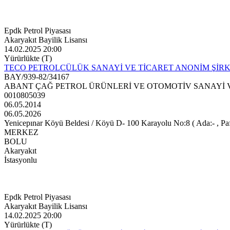
Epdk Petrol Piyasası
Akaryakıt Bayilik Lisansı
14.02.2025 20:00
Yürürlükte (T)
TECO PETROLCÜLÜK SANAYİ VE TİCARET ANONİM ŞİRK
BAY/939-82/34167
ABANT ÇAĞ PETROL ÜRÜNLERİ VE OTOMOTİV SANAYİ V
0010805039
06.05.2014
06.05.2026
Yenicepınar Köyü Beldesi / Köyü D- 100 Karayolu No:8 ( Ada:- , Paf
MERKEZ
BOLU
Akaryakıt
İstasyonlu
Epdk Petrol Piyasası
Akaryakıt Bayilik Lisansı
14.02.2025 20:00
Yürürlükte (T)