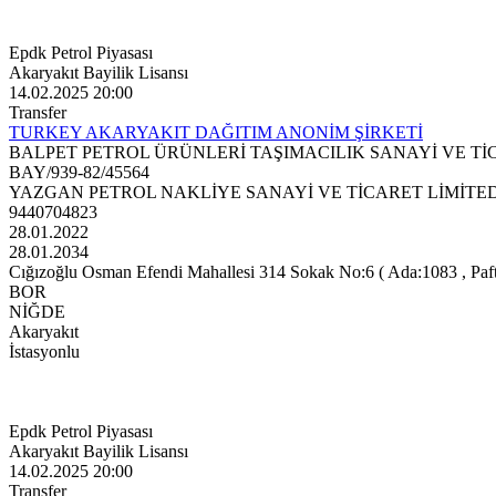
Epdk Petrol Piyasası
Akaryakıt Bayilik Lisansı
14.02.2025 20:00
Transfer
TURKEY AKARYAKIT DAĞITIM ANONİM ŞİRKETİ
BALPET PETROL ÜRÜNLERİ TAŞIMACILIK SANAYİ VE Tİ
BAY/939-82/45564
YAZGAN PETROL NAKLİYE SANAYİ VE TİCARET LİMİTED
9440704823
28.01.2022
28.01.2034
Cığızoğlu Osman Efendi Mahallesi 314 Sokak No:6 ( Ada:1083 , Pafta
BOR
NİĞDE
Akaryakıt
İstasyonlu
Epdk Petrol Piyasası
Akaryakıt Bayilik Lisansı
14.02.2025 20:00
Transfer