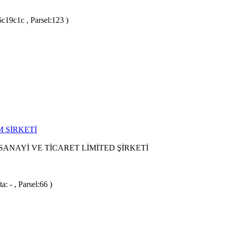
c19c1c , Parsel:123 )
 ŞİRKETİ
ANAYİ VE TİCARET LİMİTED ŞİRKETİ
: - , Parsel:66 )