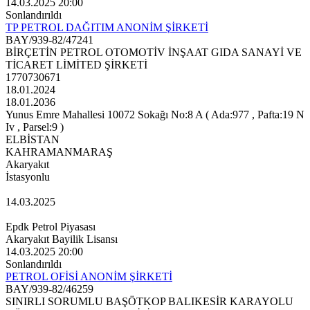
14.03.2025 20:00
Sonlandırıldı
TP PETROL DAĞITIM ANONİM ŞİRKETİ
BAY/939-82/47241
BİRÇETİN PETROL OTOMOTİV İNŞAAT GIDA SANAYİ VE
TİCARET LİMİTED ŞİRKETİ
1770730671
18.01.2024
18.01.2036
Yunus Emre Mahallesi 10072 Sokağı No:8 A ( Ada:977 , Pafta:19 N
Iv , Parsel:9 )
ELBİSTAN
KAHRAMANMARAŞ
Akaryakıt
İstasyonlu
14.03.2025
Epdk Petrol Piyasası
Akaryakıt Bayilik Lisansı
14.03.2025 20:00
Sonlandırıldı
PETROL OFİSİ ANONİM ŞİRKETİ
BAY/939-82/46259
SINIRLI SORUMLU BAŞÖTKOP BALIKESİR KARAYOLU