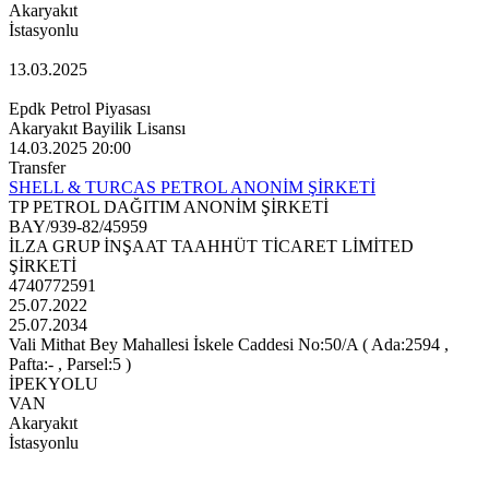
Akaryakıt
İstasyonlu
13.03.2025
Epdk Petrol Piyasası
Akaryakıt Bayilik Lisansı
14.03.2025 20:00
Transfer
SHELL & TURCAS PETROL ANONİM ŞİRKETİ
TP PETROL DAĞITIM ANONİM ŞİRKETİ
BAY/939-82/45959
İLZA GRUP İNŞAAT TAAHHÜT TİCARET LİMİTED
ŞİRKETİ
4740772591
25.07.2022
25.07.2034
Vali Mithat Bey Mahallesi İskele Caddesi No:50/A ( Ada:2594 ,
Pafta:- , Parsel:5 )
İPEKYOLU
VAN
Akaryakıt
İstasyonlu