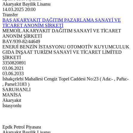
Akaryakıt Bayilik Lisansı
14.03.2025 20:00
Transfer
BAŞ AKARYAKIT DAĞITIM PAZARLAMA SANAYİ VE
TİCARET ANONİM ŞİRKETİ
MEMOİL AKARYAKIT DAĞITIM SANAYİ VE TİCARET
ANONİM ŞİRKETİ
BAY/939-82/44649
ENERJİ BENZİN İSTASYONU OTOMOTİV KUYUMCULUK
GIDA İNŞAAT TURİZM SANAYİ VE TİCARET LİMİTED
ŞİRKETİ
3350820891
03.06.2021
03.06.2033
İshakçelebi Mahallesi Cengiz Topel Caddesi No:23 ( Ada:- , Pafta:-
, Parsel:3183 )
SARUHANLI
MANİSA
Akaryakıt
İstasyonlu
Epdk Petrol Piyasası
Akaryakıt Bayilik Lisansı