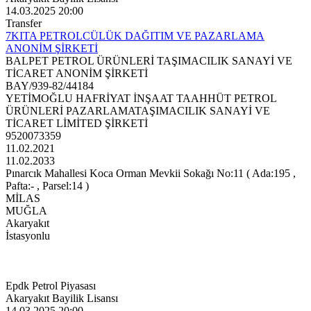
14.03.2025 20:00
Transfer
7KITA PETROLCÜLÜK DAĞITIM VE PAZARLAMA
ANONİM ŞİRKETİ
BALPET PETROL ÜRÜNLERİ TAŞIMACILIK SANAYİ VE
TİCARET ANONİM ŞİRKETİ
BAY/939-82/44184
YETİMOĞLU HAFRİYAT İNŞAAT TAAHHÜT PETROL
ÜRÜNLERİ PAZARLAMATAŞIMACILIK SANAYİ VE
TİCARET LİMİTED ŞİRKETİ
9520073359
11.02.2021
11.02.2033
Pınarcık Mahallesi Koca Orman Mevkii Sokağı No:11 ( Ada:195 ,
Pafta:- , Parsel:14 )
MİLAS
MUĞLA
Akaryakıt
İstasyonlu
Epdk Petrol Piyasası
Akaryakıt Bayilik Lisansı
14.03.2025 20:00