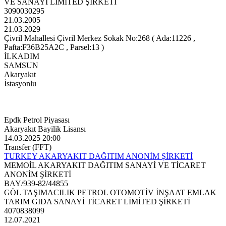
VE SANAYİ LİMİTED ŞİRKETİ
3090030295
21.03.2005
21.03.2029
Çivril Mahallesi Çivril Merkez Sokak No:268 ( Ada:11226 ,
Pafta:F36B25A2C , Parsel:13 )
İLKADIM
SAMSUN
Akaryakıt
İstasyonlu
Epdk Petrol Piyasası
Akaryakıt Bayilik Lisansı
14.03.2025 20:00
Transfer (FFT)
TURKEY AKARYAKIT DAĞITIM ANONİM ŞİRKETİ
MEMOİL AKARYAKIT DAĞITIM SANAYİ VE TİCARET
ANONİM ŞİRKETİ
BAY/939-82/44855
GÖL TAŞIMACILIK PETROL OTOMOTİV İNŞAAT EMLAK
TARIM GIDA SANAYİ TİCARET LİMİTED ŞİRKETİ
4070838099
12.07.2021