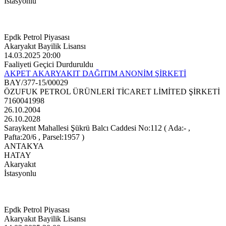
İstasyonlu
Epdk Petrol Piyasası
Akaryakıt Bayilik Lisansı
14.03.2025 20:00
Faaliyeti Geçici Durduruldu
AKPET AKARYAKIT DAĞITIM ANONİM ŞİRKETİ
BAY/377-15/00029
ÖZUFUK PETROL ÜRÜNLERİ TİCARET LİMİTED ŞİRKETİ
7160041998
26.10.2004
26.10.2028
Saraykent Mahallesi Şükrü Balcı Caddesi No:112 ( Ada:- ,
Pafta:20/6 , Parsel:1957 )
ANTAKYA
HATAY
Akaryakıt
İstasyonlu
Epdk Petrol Piyasası
Akaryakıt Bayilik Lisansı