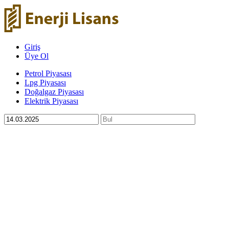
Giriş
Üye Ol
Petrol Piyasası
Lpg Piyasası
Doğalgaz Piyasası
Elektrik Piyasası