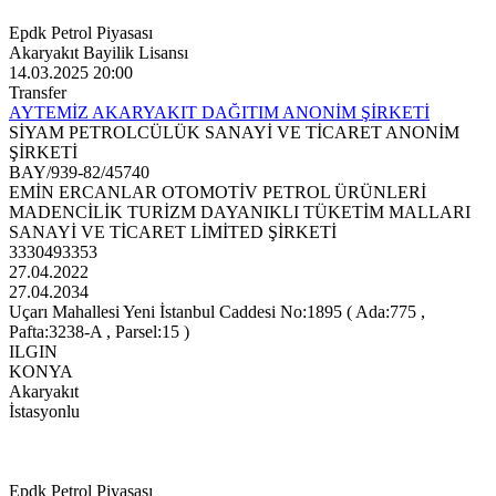
Epdk Petrol Piyasası
Akaryakıt Bayilik Lisansı
14.03.2025 20:00
Transfer
AYTEMİZ AKARYAKIT DAĞITIM ANONİM ŞİRKETİ
SİYAM PETROLCÜLÜK SANAYİ VE TİCARET ANONİM
ŞİRKETİ
BAY/939-82/45740
EMİN ERCANLAR OTOMOTİV PETROL ÜRÜNLERİ
MADENCİLİK TURİZM DAYANIKLI TÜKETİM MALLARI
SANAYİ VE TİCARET LİMİTED ŞİRKETİ
3330493353
27.04.2022
27.04.2034
Uçarı Mahallesi Yeni İstanbul Caddesi No:1895 ( Ada:775 ,
Pafta:3238-A , Parsel:15 )
ILGIN
KONYA
Akaryakıt
İstasyonlu
Epdk Petrol Piyasası