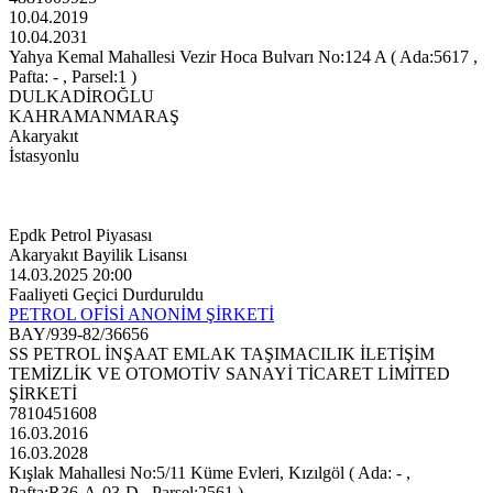
10.04.2019
10.04.2031
Yahya Kemal Mahallesi Vezir Hoca Bulvarı No:124 A ( Ada:5617 ,
Pafta: - , Parsel:1 )
DULKADİROĞLU
KAHRAMANMARAŞ
Akaryakıt
İstasyonlu
Epdk Petrol Piyasası
Akaryakıt Bayilik Lisansı
14.03.2025 20:00
Faaliyeti Geçici Durduruldu
PETROL OFİSİ ANONİM ŞİRKETİ
BAY/939-82/36656
SS PETROL İNŞAAT EMLAK TAŞIMACILIK İLETİŞİM
TEMİZLİK VE OTOMOTİV SANAYİ TİCARET LİMİTED
ŞİRKETİ
7810451608
16.03.2016
16.03.2028
Kışlak Mahallesi No:5/11 Küme Evleri, Kızılgöl ( Ada: - ,
Pafta:R36-A-03-D , Parsel:2561 )