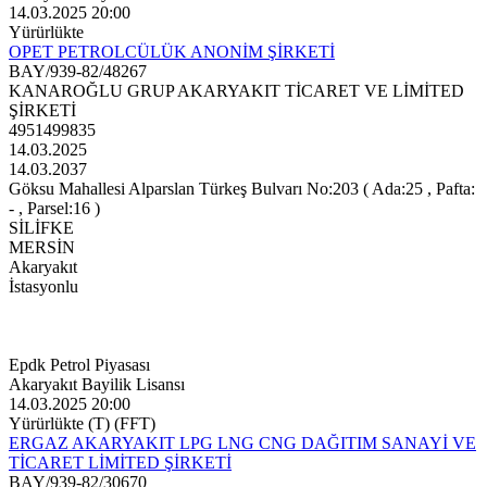
14.03.2025 20:00
Yürürlükte
OPET PETROLCÜLÜK ANONİM ŞİRKETİ
BAY/939-82/48267
KANAROĞLU GRUP AKARYAKIT TİCARET VE LİMİTED
ŞİRKETİ
4951499835
14.03.2025
14.03.2037
Göksu Mahallesi Alparslan Türkeş Bulvarı No:203 ( Ada:25 , Pafta:
- , Parsel:16 )
SİLİFKE
MERSİN
Akaryakıt
İstasyonlu
Epdk Petrol Piyasası
Akaryakıt Bayilik Lisansı
14.03.2025 20:00
Yürürlükte (T) (FFT)
ERGAZ AKARYAKIT LPG LNG CNG DAĞITIM SANAYİ VE
TİCARET LİMİTED ŞİRKETİ
BAY/939-82/30670