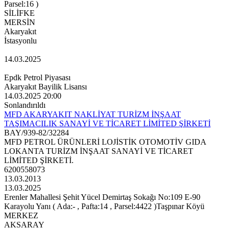
Parsel:16 )
SİLİFKE
MERSİN
Akaryakıt
İstasyonlu
14.03.2025
Epdk Petrol Piyasası
Akaryakıt Bayilik Lisansı
14.03.2025 20:00
Sonlandırıldı
MFD AKARYAKIT NAKLİYAT TURİZM İNŞAAT
TAŞIMACILIK SANAYİ VE TİCARET LİMİTED ŞİRKETİ
BAY/939-82/32284
MFD PETROL ÜRÜNLERİ LOJİSTİK OTOMOTİV GIDA
LOKANTA TURİZM İNŞAAT SANAYİ VE TİCARET
LİMİTED ŞİRKETİ.
6200558073
13.03.2013
13.03.2025
Erenler Mahallesi Şehit Yücel Demirtaş Sokağı No:109 E-90
Karayolu Yanı ( Ada:- , Pafta:14 , Parsel:4422 )Taşpınar Köyü
MERKEZ
AKSARAY