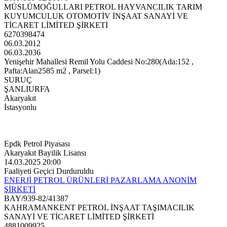
MÜSLÜMOĞULLARI PETROL HAYVANCILIK TARIM
KUYUMCULUK OTOMOTİV İNŞAAT SANAYİ VE
TİCARET LİMİTED ŞİRKETİ
6270398474
06.03.2012
06.03.2036
Yenişehir Mahallesi Remil Yolu Caddesi No:280(Ada:152 ,
Pafta:Alan2585 m2 , Parsel:1)
SURUÇ
ŞANLIURFA
Akaryakıt
İstasyonlu
Epdk Petrol Piyasası
Akaryakıt Bayilik Lisansı
14.03.2025 20:00
Faaliyeti Geçici Durduruldu
ENERJİ PETROL ÜRÜNLERİ PAZARLAMA ANONİM
ŞİRKETİ
BAY/939-82/41387
KAHRAMANKENT PETROL İNŞAAT TAŞIMACILIK
SANAYİ VE TİCARET LİMİTED ŞİRKETİ
4881009925