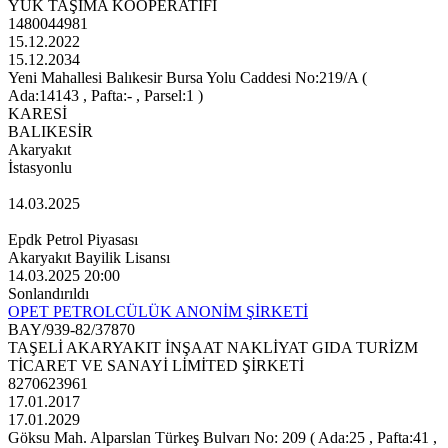
YÜK TAŞIMA KOOPERATİFİ
1480044981
15.12.2022
15.12.2034
Yeni Mahallesi Balıkesir Bursa Yolu Caddesi No:219/A (
Ada:14143 , Pafta:- , Parsel:1 )
KARESİ
BALIKESİR
Akaryakıt
İstasyonlu
14.03.2025
Epdk Petrol Piyasası
Akaryakıt Bayilik Lisansı
14.03.2025 20:00
Sonlandırıldı
OPET PETROLCÜLÜK ANONİM ŞİRKETİ
BAY/939-82/37870
TAŞELİ AKARYAKIT İNŞAAT NAKLİYAT GIDA TURİZM
TİCARET VE SANAYİ LİMİTED ŞİRKETİ
8270623961
17.01.2017
17.01.2029
Göksu Mah. Alparslan Türkeş Bulvarı No: 209 ( Ada:25 , Pafta:41 ,