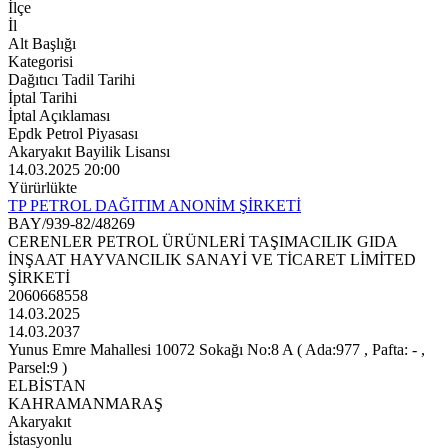
İlçe
İl
Alt Başlığı
Kategorisi
Dağıtıcı Tadil Tarihi
İptal Tarihi
İptal Açıklaması
Epdk Petrol Piyasası
Akaryakıt Bayilik Lisansı
14.03.2025 20:00
Yürürlükte
TP PETROL DAĞITIM ANONİM ŞİRKETİ
BAY/939-82/48269
CERENLER PETROL ÜRÜNLERİ TAŞIMACILIK GIDA
İNŞAAT HAYVANCILIK SANAYİ VE TİCARET LİMİTED
ŞİRKETİ
2060668558
14.03.2025
14.03.2037
Yunus Emre Mahallesi 10072 Sokağı No:8 A ( Ada:977 , Pafta: - ,
Parsel:9 )
ELBİSTAN
KAHRAMANMARAŞ
Akaryakıt
İstasyonlu