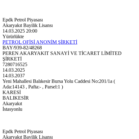
Epdk Petrol Piyasası
Akaryakıt Bayilik Lisansı
14.03.2025 20:00
Yürürlükte
PETROL OFİSİ ANONİM ŞİRKETİ
BAY/939-82/48268
PEREN AKARYAKIT SANAYİ VE TİCARET LİMİTED
ŞİRKETİ
7280716525
14.03.2025
14.03.2037
Yeni Mahallesi Balıkesir Bursa Yolu Caddesi No:201/1a (
Ada:14143 , Pafta:- , Parsel:1 )
KARESİ
BALIKESİR
Akaryakıt
İstasyonlu
Epdk Petrol Piyasası
Akaryakıt Bayilik Lisansı