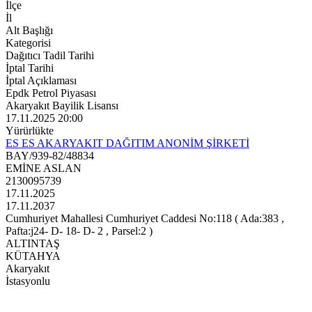
İlçe
İl
Alt Başlığı
Kategorisi
Dağıtıcı Tadil Tarihi
İptal Tarihi
İptal Açıklaması
Epdk Petrol Piyasası
Akaryakıt Bayilik Lisansı
17.11.2025 20:00
Yürürlükte
ES ES AKARYAKIT DAĞITIM ANONİM ŞİRKETİ
BAY/939-82/48834
EMİNE ASLAN
2130095739
17.11.2025
17.11.2037
Cumhuriyet Mahallesi Cumhuriyet Caddesi No:118 ( Ada:383 ,
Pafta:j24- D- 18- D- 2 , Parsel:2 )
ALTINTAŞ
KÜTAHYA
Akaryakıt
İstasyonlu