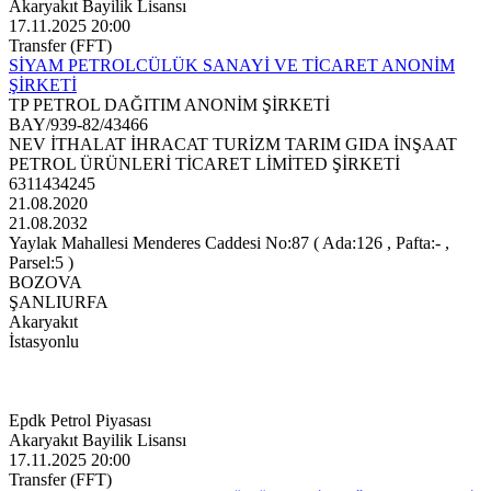
Akaryakıt Bayilik Lisansı
17.11.2025 20:00
Transfer (FFT)
SİYAM PETROLCÜLÜK SANAYİ VE TİCARET ANONİM
ŞİRKETİ
TP PETROL DAĞITIM ANONİM ŞİRKETİ
BAY/939-82/43466
NEV İTHALAT İHRACAT TURİZM TARIM GIDA İNŞAAT
PETROL ÜRÜNLERİ TİCARET LİMİTED ŞİRKETİ
6311434245
21.08.2020
21.08.2032
Yaylak Mahallesi Menderes Caddesi No:87 ( Ada:126 , Pafta:- ,
Parsel:5 )
BOZOVA
ŞANLIURFA
Akaryakıt
İstasyonlu
Epdk Petrol Piyasası
Akaryakıt Bayilik Lisansı
17.11.2025 20:00
Transfer (FFT)