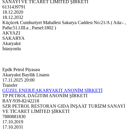
SANAYİ VE TİCARET LİMİTED ŞİRKETİ
6131439791
18.12.2020
18.12.2032
Küçücek Cumhuriyet Mahallesi Sakarya Caddesi No:21/A ( Ada:- ,
Pafta:51.l.III.a , Parsel:1802 )
AKYAZI
SAKARYA
Akaryakıt
İstasyonlu
Epdk Petrol Piyasası
Akaryakıt Bayilik Lisansı
17.11.2025 20:00
Transfer
GÜZEL ENERJİ AKARYAKIT ANONİM ŞİRKETİ
TP PETROL DAĞITIM ANONİM ŞİRKETİ
BAY/939-82/42218
SZR PETROL RESTORAN GIDA İNŞAAT TURİZM SANAYİ
VE TİCARET LİMİTED ŞİRKETİ
7880881830
17.10.2019
17.10.2031