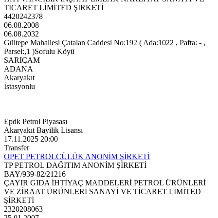
TİCARET LİMİTED ŞİRKETİ
4420242378
06.08.2008
06.08.2032
Gültepe Mahallesi Çatalan Caddesi No:192 ( Ada:1022 , Pafta: - ,
Parsel:,1 )Sofulu Köyü
SARIÇAM
ADANA
Akaryakıt
İstasyonlu
Epdk Petrol Piyasası
Akaryakıt Bayilik Lisansı
17.11.2025 20:00
Transfer
OPET PETROLCÜLÜK ANONİM ŞİRKETİ
TP PETROL DAĞITIM ANONİM ŞİRKETİ
BAY/939-82/21216
ÇAYIR GIDA İHTİYAÇ MADDELERİ PETROL ÜRÜNLERİ
VE ZİRAAT ÜRÜNLERİ SANAYİ VE TİCARET LİMİTED
ŞİRKETİ
2320208063
25.01.2007