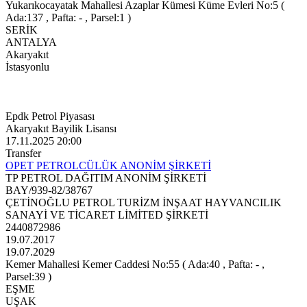
Yukarıkocayatak Mahallesi Azaplar Kümesi Küme Evleri No:5 (
Ada:137 , Pafta: - , Parsel:1 )
SERİK
ANTALYA
Akaryakıt
İstasyonlu
Epdk Petrol Piyasası
Akaryakıt Bayilik Lisansı
17.11.2025 20:00
Transfer
OPET PETROLCÜLÜK ANONİM ŞİRKETİ
TP PETROL DAĞITIM ANONİM ŞİRKETİ
BAY/939-82/38767
ÇETİNOĞLU PETROL TURİZM İNŞAAT HAYVANCILIK
SANAYİ VE TİCARET LİMİTED ŞİRKETİ
2440872986
19.07.2017
19.07.2029
Kemer Mahallesi Kemer Caddesi No:55 ( Ada:40 , Pafta: - ,
Parsel:39 )
EŞME
UŞAK