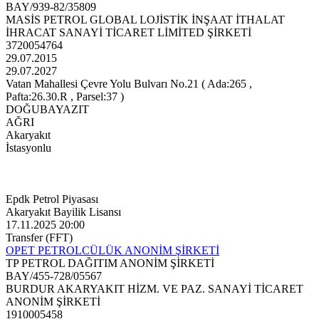
BAY/939-82/35809
MASİS PETROL GLOBAL LOJİSTİK İNŞAAT İTHALAT
İHRACAT SANAYİ TİCARET LİMİTED ŞİRKETİ
3720054764
29.07.2015
29.07.2027
Vatan Mahallesi Çevre Yolu Bulvarı No.21 ( Ada:265 ,
Pafta:26.30.R , Parsel:37 )
DOĞUBAYAZIT
AĞRI
Akaryakıt
İstasyonlu
Epdk Petrol Piyasası
Akaryakıt Bayilik Lisansı
17.11.2025 20:00
Transfer (FFT)
OPET PETROLCÜLÜK ANONİM ŞİRKETİ
TP PETROL DAĞITIM ANONİM ŞİRKETİ
BAY/455-728/05567
BURDUR AKARYAKIT HİZM. VE PAZ. SANAYİ TİCARET
ANONİM ŞİRKETİ
1910005458