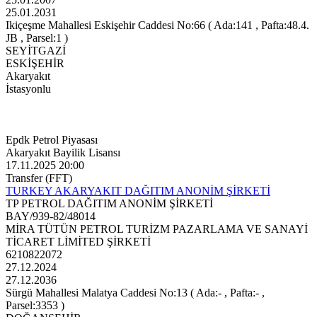
25.01.2031
Ikiçeşme Mahallesi Eskişehir Caddesi No:66 ( Ada:141 , Pafta:48.4.
JB , Parsel:1 )
SEYİTGAZİ
ESKİŞEHİR
Akaryakıt
İstasyonlu
Epdk Petrol Piyasası
Akaryakıt Bayilik Lisansı
17.11.2025 20:00
Transfer (FFT)
TURKEY AKARYAKIT DAĞITIM ANONİM ŞİRKETİ
TP PETROL DAĞITIM ANONİM ŞİRKETİ
BAY/939-82/48014
MİRA TÜTÜN PETROL TURİZM PAZARLAMA VE SANAYİ
TİCARET LİMİTED ŞİRKETİ
6210822072
27.12.2024
27.12.2036
Sürgü Mahallesi Malatya Caddesi No:13 ( Ada:- , Pafta:- ,
Parsel:3353 )