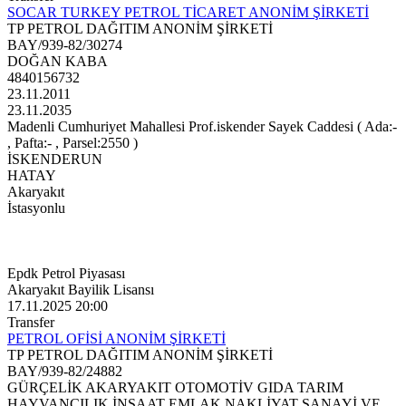
SOCAR TURKEY PETROL TİCARET ANONİM ŞİRKETİ
TP PETROL DAĞITIM ANONİM ŞİRKETİ
BAY/939-82/30274
DOĞAN KABA
4840156732
23.11.2011
23.11.2035
Madenli Cumhuriyet Mahallesi Prof.iskender Sayek Caddesi ( Ada:-
, Pafta:- , Parsel:2550 )
İSKENDERUN
HATAY
Akaryakıt
İstasyonlu
Epdk Petrol Piyasası
Akaryakıt Bayilik Lisansı
17.11.2025 20:00
Transfer
PETROL OFİSİ ANONİM ŞİRKETİ
TP PETROL DAĞITIM ANONİM ŞİRKETİ
BAY/939-82/24882
GÜRÇELİK AKARYAKIT OTOMOTİV GIDA TARIM
HAYVANCILIK İNŞAAT EMLAK NAKLİYAT SANAYİ VE