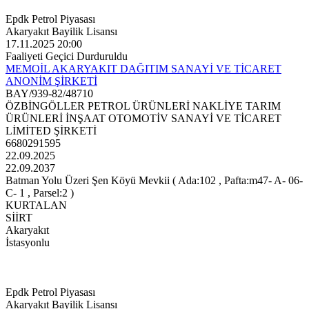
Epdk Petrol Piyasası
Akaryakıt Bayilik Lisansı
17.11.2025 20:00
Faaliyeti Geçici Durduruldu
MEMOİL AKARYAKIT DAĞITIM SANAYİ VE TİCARET
ANONİM ŞİRKETİ
BAY/939-82/48710
ÖZBİNGÖLLER PETROL ÜRÜNLERİ NAKLİYE TARIM
ÜRÜNLERİ İNŞAAT OTOMOTİV SANAYİ VE TİCARET
LİMİTED ŞİRKETİ
6680291595
22.09.2025
22.09.2037
Batman Yolu Üzeri Şen Köyü Mevkii ( Ada:102 , Pafta:m47- A- 06-
C- 1 , Parsel:2 )
KURTALAN
SİİRT
Akaryakıt
İstasyonlu
Epdk Petrol Piyasası
Akaryakıt Bayilik Lisansı