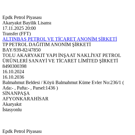
Epdk Petrol Piyasası
Akaryakıt Bayilik Lisansı
17.11.2025 20:00
Transfer (FFT)
ALTINBAŞ PETROL VE TİCARET ANONİM ŞİRKETİ
TP PETROL DAĞITIM ANONİM ŞİRKETİ
BAY/939-82/47850
TOLU AKARYAKIT YAPI İNŞAAT NAKLİYAT PETROL
ÜRÜNLERİ SANAYİ VE TİCARET LİMİTED ŞİRKETİ
8490300398
16.10.2024
16.10.2036
Balmahmut Beldesi / Köyü Balmahmut Küme Evler No:236/1 (
Ada:- , Pafta:- , Parsel:1436 )
SİNANPAŞA
AFYONKARAHİSAR
Akaryakıt
İstasyonlu
Epdk Petrol Piyasası