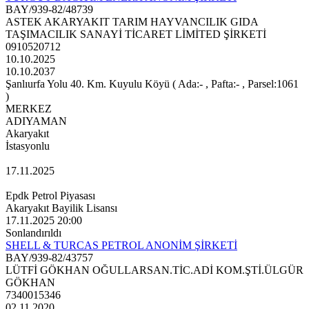
BAY/939-82/48739
ASTEK AKARYAKIT TARIM HAYVANCILIK GIDA
TAŞIMACILIK SANAYİ TİCARET LİMİTED ŞİRKETİ
0910520712
10.10.2025
10.10.2037
Şanlıurfa Yolu 40. Km. Kuyulu Köyü ( Ada:- , Pafta:- , Parsel:1061
)
MERKEZ
ADIYAMAN
Akaryakıt
İstasyonlu
17.11.2025
Epdk Petrol Piyasası
Akaryakıt Bayilik Lisansı
17.11.2025 20:00
Sonlandırıldı
SHELL & TURCAS PETROL ANONİM ŞİRKETİ
BAY/939-82/43757
LÜTFİ GÖKHAN OĞULLARSAN.TİC.ADİ KOM.ŞTİ.ÜLGÜR
GÖKHAN
7340015346
02.11.2020