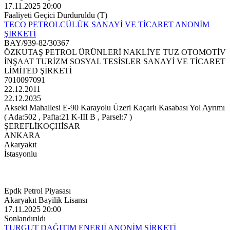
17.11.2025 20:00
Faaliyeti Geçici Durduruldu (T)
TECO PETROLCÜLÜK SANAYİ VE TİCARET ANONİM
ŞİRKETİ
BAY/939-82/30367
ÖZKUTAŞ PETROL ÜRÜNLERİ NAKLİYE TUZ OTOMOTİV
İNŞAAT TURİZM SOSYAL TESİSLER SANAYİ VE TİCARET
LİMİTED ŞİRKETİ
7010097091
22.12.2011
22.12.2035
Akseki Mahallesi E-90 Karayolu Üzeri Kaçarlı Kasabası Yol Ayrımı
( Ada:502 , Pafta:21 K-III B , Parsel:7 )
ŞEREFLİKOÇHİSAR
ANKARA
Akaryakıt
İstasyonlu
Epdk Petrol Piyasası
Akaryakıt Bayilik Lisansı
17.11.2025 20:00
Sonlandırıldı
TURGUT DAĞITIM ENERJİ ANONİM ŞİRKETİ