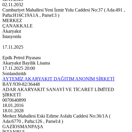
02.11.2032
Cumhuriyet Mahallesi Yeni İzmir Yolu Caddesi No:37 ( Ada:491 ,
Pafta:H16C19A1A , Parsel:3 )
MERKEZ
ÇANAKKALE
Akaryakıt
İstasyonlu
17.11.2025
Epdk Petrol Piyasası
Akaryakıt Bayilik Lisansı
17.11.2025 20:00
Sonlandırıldı
AYTEMİZ AKARYAKIT DAĞITIM ANONİM ŞİRKETİ
BAY/939-82/36448
ADAR AKARYAKIT SANAYİ VE TİCARET LİMİTED
ŞİRKETİ
0070640899
18.01.2016
18.01.2028
Merkez Mahallesi Eski Edirne Asfaltı Caddesi No:36/1A (
Ada:6770 , Pafta:126 , Parsel:4 )
GAZİOSMANPAŞA
İSTANBUL