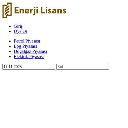
Giriş
Üye Ol
Petrol Piyasası
Lpg Piyasası
Doğalgaz Piyasası
Elektrik Piyasası