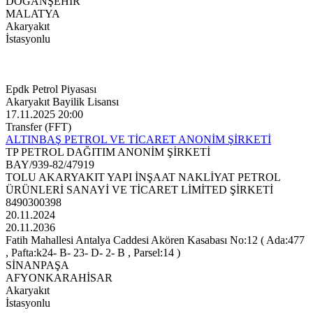
DOĞANŞEHİR
MALATYA
Akaryakıt
İstasyonlu
Epdk Petrol Piyasası
Akaryakıt Bayilik Lisansı
17.11.2025 20:00
Transfer (FFT)
ALTINBAŞ PETROL VE TİCARET ANONİM ŞİRKETİ
TP PETROL DAĞITIM ANONİM ŞİRKETİ
BAY/939-82/47919
TOLU AKARYAKIT YAPI İNŞAAT NAKLİYAT PETROL
ÜRÜNLERİ SANAYİ VE TİCARET LİMİTED ŞİRKETİ
8490300398
20.11.2024
20.11.2036
Fatih Mahallesi Antalya Caddesi Akören Kasabası No:12 ( Ada:477
, Pafta:k24- B- 23- D- 2- B , Parsel:14 )
SİNANPAŞA
AFYONKARAHİSAR
Akaryakıt
İstasyonlu