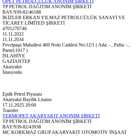
OPET PETROLCÜLÜK ANONİM ŞİRKETİ
TP PETROL DAĞITIM ANONİM ŞİRKETİ
BAY/939-82/46188
İKİZLER ERKAN YILMAZ PETROLCÜLÜK SANAYİ VE
TİCARET LİMİTED ŞİRKETİ
4701276746
11.11.2022
11.11.2034
Fevzipaşa Mahallesi 469 Nolu Caddesi No:12/1 ( Ada: - , Pafta: - ,
Parsel:1917 )
İSLAHİYE
GAZİANTEP
Akaryakıt
İstasyonlu
Epdk Petrol Piyasası
Akaryakıt Bayilik Lisansı
17.11.2025 20:00
Transfer
TERMOPET AKARYAKIT ANONİM ŞİRKETİ
TP PETROL DAĞITIM ANONİM ŞİRKETİ
BAY/939-82/43938
MC KORKMAZ GRUP AKARYAKIT OTOMOTİV İNŞAAT