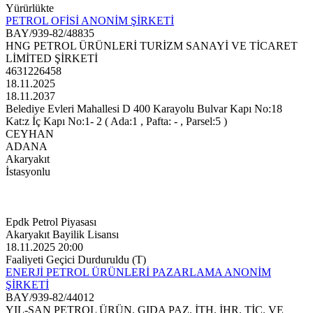
Yürürlükte
PETROL OFİSİ ANONİM ŞİRKETİ
BAY/939-82/48835
HNG PETROL ÜRÜNLERİ TURİZM SANAYİ VE TİCARET
LİMİTED ŞİRKETİ
4631226458
18.11.2025
18.11.2037
Belediye Evleri Mahallesi D 400 Karayolu Bulvar Kapı No:18
Kat:z İç Kapı No:1- 2 ( Ada:1 , Pafta: - , Parsel:5 )
CEYHAN
ADANA
Akaryakıt
İstasyonlu
Epdk Petrol Piyasası
Akaryakıt Bayilik Lisansı
18.11.2025 20:00
Faaliyeti Geçici Durduruldu (T)
ENERJİ PETROL ÜRÜNLERİ PAZARLAMA ANONİM
ŞİRKETİ
BAY/939-82/44012
YIL-SAN PETROL ÜRÜN. GIDA PAZ. İTH. İHR. TİC. VE