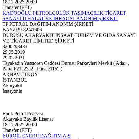
18.11.2025 20:00
Transfer (FFT)
KADOOĞLU PETROLCÜLÜK TAŞIMACILIK TİCARET
SANAYİ İTHALAT VE İHRACAT ANONİM ŞİRKETİ
TP PETROL DAĞITIM ANONİM ŞİRKETİ
BAY/939-82/41606
DURUSU AKARYAKIT İNŞAAT TURİZM VE GIDA SANAYİ
VE TİCARET LİMİTED ŞİRKETİ
3200293483
29.05.2019
29.05.2031
Tayakadın Yassıören Caddesi Durusu Parkevleri Mevkii ( Ada:- ,
Pafta:F21a23a2 , Parsel:1152 )
ARNAVUTKÖY
İSTANBUL
Akaryakıt
İstasyonlu
Epdk Petrol Piyasası
Akaryakıt Bayilik Lisansı
18.11.2025 20:00
Transfer (FFT)
EUROİL ENERJİ DAĞITIM A.Ş.