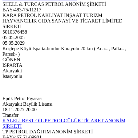
SHELL & TURCAS PETROL ANONİM ŞİRKETİ
BAY/483-75/11217
KARA PETROL NAKLİYAT İNŞAAT TURİZM
HAYVANCILIK GIDA SANAYİ VE TİCARET LİMİTED
ŞİRKETİ
5010376458
05.05.2005
05.05.2029
Koçtepe Köyü Isparta-burdur Karayolu 20.km ( Ada:- , Pafta:- ,
Parsel:- )
GÖNEN
ISPARTA
Akaryakıt
İstasyonlu
Epdk Petrol Piyasası
Akaryakıt Bayilik Lisansı
18.11.2025 20:00
Transfer
KALELİ BEST OİL PETROLCÜLÜK TİCARET ANONİM
ŞİRKETİ
TP PETROL DAĞITIM ANONİM ŞİRKETİ
BAY/467-71/09901