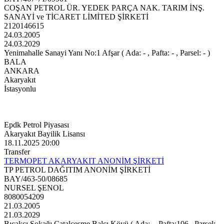
COŞAN PETROL ÜR. YEDEK PARÇA NAK. TARIM İNŞ.
SANAYİ ve TİCARET LİMİTED ŞİRKETİ
2120146615
24.03.2005
24.03.2029
Yenimahalle Sanayi Yanı No:1 Afşar ( Ada: - , Pafta: - , Parsel: - )
BALA
ANKARA
Akaryakıt
İstasyonlu
Epdk Petrol Piyasası
Akaryakıt Bayilik Lisansı
18.11.2025 20:00
Transfer
TERMOPET AKARYAKIT ANONİM ŞİRKETİ
TP PETROL DAĞITIM ANONİM ŞİRKETİ
BAY/463-50/08685
NURSEL ŞENOL
8080054209
21.03.2005
21.03.2029
Bıçakçı Sokağı Çatalçeşme Balcı Köyü ( Ada:- , Pafta:106 , Parsel:-