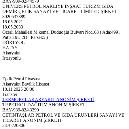
BAY/939-82/44579
UNİVERS PETROL NAKLİYE İNŞAAT TURİZM GIDA
DEMİR ÇELİK SANAYİ VE TİCARET LİMİTED ŞİRKETİ
8920537889
18.05.2021
18.05.2033
Özerli Mahallesi M.kemal Duduoğlu Bulvarı No:168 ( Ada:499 ,
Pafta:19L-2D , Parsel:5 )
DÖRTYOL
HATAY
Akaryakıt
İstasyonlu
Epdk Petrol Piyasası
Akaryakıt Bayilik Lisansı
18.11.2025 20:00
Transfer
TERMOPET AKARYAKIT ANONİM ŞİRKETİ
TP PETROL DAĞITIM ANONİM ŞİRKETİ
BAY/939-82/43390
ÇETİNTAŞLAR PETROL VE GIDA ÜRÜNLERİ SANAYİ VE
TİCARET ANONİM ŞİRKETİ
2470220306