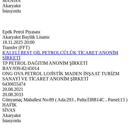
MANİSA
Akaryakıt
İstasyonlu
Epdk Petrol Piyasası
Akaryakıt Bayilik Lisansı
18.11.2025 20:00
Transfer (FFT)
KALELİ BEST OİL PETROLCÜLÜK TİCARET ANONİM
ŞİRKETİ
TP PETROL DAĞITIM ANONİM ŞİRKETİ
BAY/939-82/45014
ONG OVA PETROL LOJİSTİK MADEN İNŞAAT TURİZM
SANAYİ VE TİCARET ANONİM ŞİRKETİ
6430655474
20.08.2021
20.08.2033
Günyamaç Mahallesi No:89 ( Ada:293 , Pafta:İ38B14C , Parsel:13 )
HAFİK
SİVAS
Akaryakıt
İstasyonlu