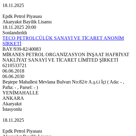
18.11.2025
Epdk Petrol Piyasası
Akaryakıt Bayilik Lisansı
18.11.2025 20:00
Sonlandırıldı
TECO PETROLCÜLÜK SANAYİ VE TİCARET ANONİM
ŞİRKETİ
BAY/939-82/40083
MİRANES PETROL ORGANİZASYON İNŞAAT HAFRİYAT
NAKLİYAT SANAYİ VE TİCARET LİMİTED ŞİRKETİ
6210533721
06.06.2018
06.06.2030
Beştepe Mahallesi Mevlana Bulvarı No:82/e A.ş.t.i İçi ( Ada: - ,
Pafta: - , Parsel: - )
YENİMAHALLE
ANKARA
Akaryakıt
İstasyonlu
18.11.2025
Epdk Petrol Piyasası