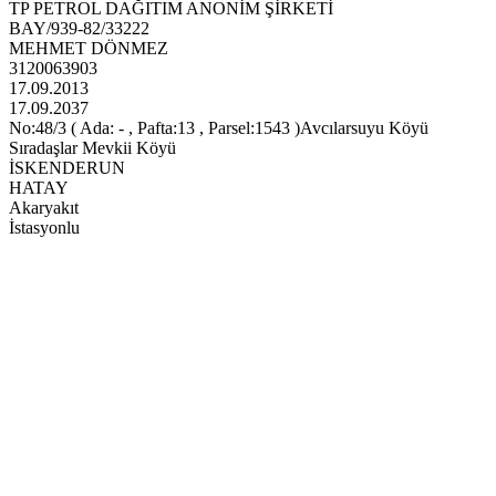
TP PETROL DAĞITIM ANONİM ŞİRKETİ
BAY/939-82/33222
MEHMET DÖNMEZ
3120063903
17.09.2013
17.09.2037
No:48/3 ( Ada: - , Pafta:13 , Parsel:1543 )Avcılarsuyu Köyü
Sıradaşlar Mevkii Köyü
İSKENDERUN
HATAY
Akaryakıt
İstasyonlu