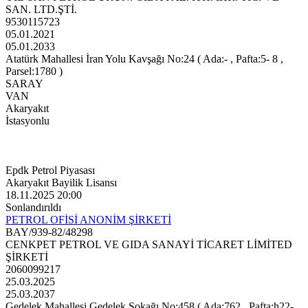
SAN. LTD.ŞTİ.
9530115723
05.01.2021
05.01.2033
Atatürk Mahallesi İran Yolu Kavşağı No:24 ( Ada:- , Pafta:5- 8 ,
Parsel:1780 )
SARAY
VAN
Akaryakıt
İstasyonlu
Epdk Petrol Piyasası
Akaryakıt Bayilik Lisansı
18.11.2025 20:00
Sonlandırıldı
PETROL OFİSİ ANONİM ŞİRKETİ
BAY/939-82/48298
CENKPET PETROL VE GIDA SANAYİ TİCARET LİMİTED
ŞİRKETİ
2060099217
25.03.2025
25.03.2037
Gedelek Mahallesi Gedelek Sokağı No:458 ( Ada:762 , Pafta:h22-