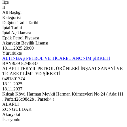
İlçe
İl
Alt Başlığı
Kategorisi
Dağıtıcı Tadil Tarihi
İptal Tarihi
İptal Açıklaması
Epdk Petrol Piyasası
Akaryakıt Bayilik Lisansı
18.11.2025 20:00
Yürürlükte
ALTINBAŞ PETROL VE TİCARET ANONİM ŞİRKETİ
BAY/939-82/48837
ALAPLI TEKYIL PETROL ÜRÜNLERİ İNŞAAT SANAYİ VE
TİCARET LİMİTED ŞİRKETİ
0481801374
18.11.2025
18.11.2037
Kılçak Köyü Harman Mevkii Harman Kümeevleri No:24 ( Ada:111
, Pafta:f26c08d2b , Parsel:4 )
ALAPLI
ZONGULDAK
Akaryakıt
İstasyonlu