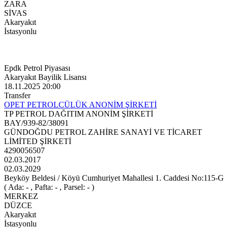
ZARA
SİVAS
Akaryakıt
İstasyonlu
Epdk Petrol Piyasası
Akaryakıt Bayilik Lisansı
18.11.2025 20:00
Transfer
OPET PETROLCÜLÜK ANONİM ŞİRKETİ
TP PETROL DAĞITIM ANONİM ŞİRKETİ
BAY/939-82/38091
GÜNDOĞDU PETROL ZAHİRE SANAYİ VE TİCARET
LİMİTED ŞİRKETİ
4290056507
02.03.2017
02.03.2029
Beyköy Beldesi / Köyü Cumhuriyet Mahallesi 1. Caddesi No:115-G
( Ada: - , Pafta: - , Parsel: - )
MERKEZ
DÜZCE
Akaryakıt
İstasyonlu