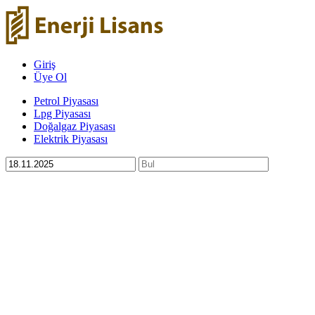
Giriş
Üye Ol
Petrol Piyasası
Lpg Piyasası
Doğalgaz Piyasası
Elektrik Piyasası