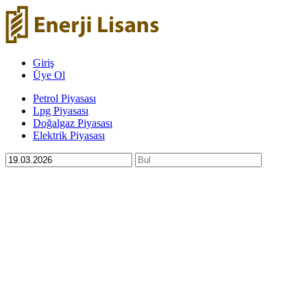
Giriş
Üye Ol
Petrol Piyasası
Lpg Piyasası
Doğalgaz Piyasası
Elektrik Piyasası