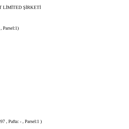
 LİMİTED ŞİRKETİ
 Parsel:1)
, Pafta: - , Parsel:1 )