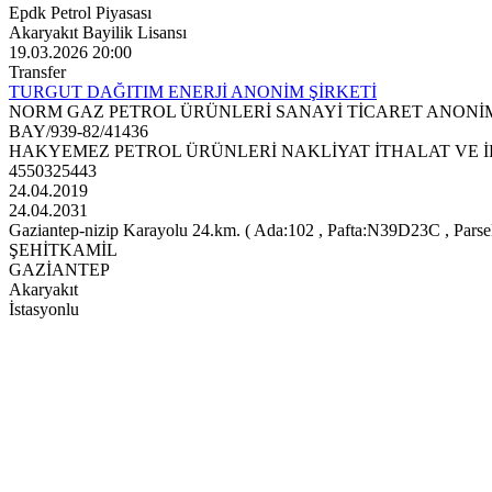
Epdk Petrol Piyasası
Akaryakıt Bayilik Lisansı
19.03.2026 20:00
Transfer
TURGUT DAĞITIM ENERJİ ANONİM ŞİRKETİ
NORM GAZ PETROL ÜRÜNLERİ SANAYİ TİCARET ANONİM
BAY/939-82/41436
HAKYEMEZ PETROL ÜRÜNLERİ NAKLİYAT İTHALAT VE İH
4550325443
24.04.2019
24.04.2031
Gaziantep-nizip Karayolu 24.km. ( Ada:102 , Pafta:N39D23C , Parsel
ŞEHİTKAMİL
GAZİANTEP
Akaryakıt
İstasyonlu