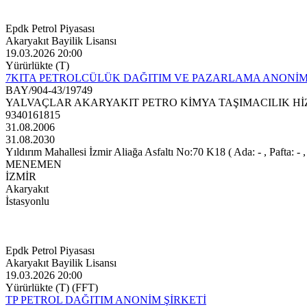
Epdk Petrol Piyasası
Akaryakıt Bayilik Lisansı
19.03.2026 20:00
Yürürlükte (T)
7KITA PETROLCÜLÜK DAĞITIM VE PAZARLAMA ANONİM
BAY/904-43/19749
YALVAÇLAR AKARYAKIT PETRO KİMYA TAŞIMACILIK HİZ
9340161815
31.08.2006
31.08.2030
Yıldırım Mahallesi İzmir Aliağa Asfaltı No:70 K18 ( Ada: - , Pafta: - , 
MENEMEN
İZMİR
Akaryakıt
İstasyonlu
Epdk Petrol Piyasası
Akaryakıt Bayilik Lisansı
19.03.2026 20:00
Yürürlükte (T) (FFT)
TP PETROL DAĞITIM ANONİM ŞİRKETİ