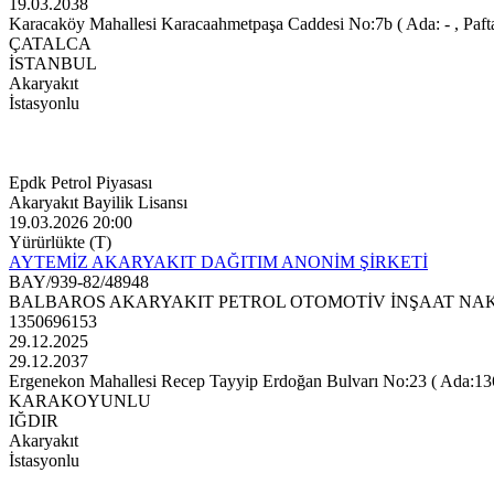
19.03.2038
Karacaköy Mahallesi Karacaahmetpaşa Caddesi No:7b ( Ada: - , Pafta:
ÇATALCA
İSTANBUL
Akaryakıt
İstasyonlu
Epdk Petrol Piyasası
Akaryakıt Bayilik Lisansı
19.03.2026 20:00
Yürürlükte (T)
AYTEMİZ AKARYAKIT DAĞITIM ANONİM ŞİRKETİ
BAY/939-82/48948
BALBAROS AKARYAKIT PETROL OTOMOTİV İNŞAAT NAKLİ
1350696153
29.12.2025
29.12.2037
Ergenekon Mahallesi Recep Tayyip Erdoğan Bulvarı No:23 ( Ada:136 ,
KARAKOYUNLU
IĞDIR
Akaryakıt
İstasyonlu