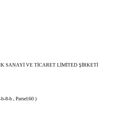
K SANAYİ VE TİCARET LİMİTED ŞİRKETİ
b-8-b , Parsel:60 )