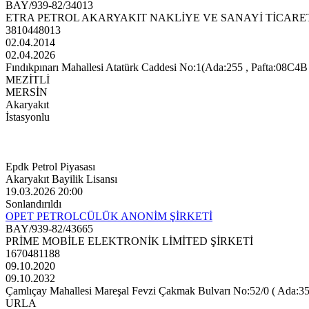
BAY/939-82/34013
ETRA PETROL AKARYAKIT NAKLİYE VE SANAYİ TİCARET
3810448013
02.04.2014
02.04.2026
Fındıkpınarı Mahallesi Atatürk Caddesi No:1(Ada:255 , Pafta:08C4B ,
MEZİTLİ
MERSİN
Akaryakıt
İstasyonlu
Epdk Petrol Piyasası
Akaryakıt Bayilik Lisansı
19.03.2026 20:00
Sonlandırıldı
OPET PETROLCÜLÜK ANONİM ŞİRKETİ
BAY/939-82/43665
PRİME MOBİLE ELEKTRONİK LİMİTED ŞİRKETİ
1670481188
09.10.2020
09.10.2032
Çamlıçay Mahallesi Mareşal Fevzi Çakmak Bulvarı No:52/0 ( Ada:3597 
URLA