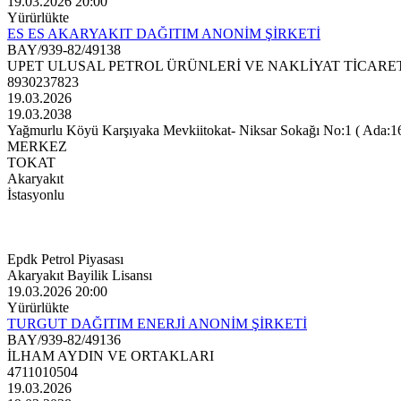
19.03.2026 20:00
Yürürlükte
ES ES AKARYAKIT DAĞITIM ANONİM ŞİRKETİ
BAY/939-82/49138
UPET ULUSAL PETROL ÜRÜNLERİ VE NAKLİYAT TİCARET
8930237823
19.03.2026
19.03.2038
Yağmurlu Köyü Karşıyaka Mevkiitokat- Niksar Sokağı No:1 ( Ada:161 ,
MERKEZ
TOKAT
Akaryakıt
İstasyonlu
Epdk Petrol Piyasası
Akaryakıt Bayilik Lisansı
19.03.2026 20:00
Yürürlükte
TURGUT DAĞITIM ENERJİ ANONİM ŞİRKETİ
BAY/939-82/49136
İLHAM AYDIN VE ORTAKLARI
4711010504
19.03.2026