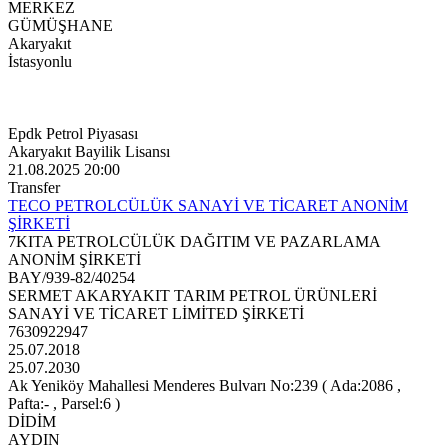
MERKEZ
GÜMÜŞHANE
Akaryakıt
İstasyonlu
Epdk Petrol Piyasası
Akaryakıt Bayilik Lisansı
21.08.2025 20:00
Transfer
TECO PETROLCÜLÜK SANAYİ VE TİCARET ANONİM
ŞİRKETİ
7KITA PETROLCÜLÜK DAĞITIM VE PAZARLAMA
ANONİM ŞİRKETİ
BAY/939-82/40254
SERMET AKARYAKIT TARIM PETROL ÜRÜNLERİ
SANAYİ VE TİCARET LİMİTED ŞİRKETİ
7630922947
25.07.2018
25.07.2030
Ak Yeniköy Mahallesi Menderes Bulvarı No:239 ( Ada:2086 ,
Pafta:- , Parsel:6 )
DİDİM
AYDIN