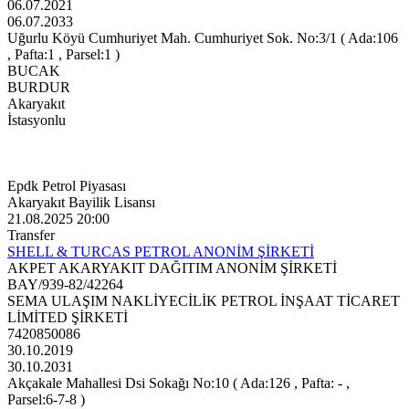
06.07.2021
06.07.2033
Uğurlu Köyü Cumhuriyet Mah. Cumhuriyet Sok. No:3/1 ( Ada:106
, Pafta:1 , Parsel:1 )
BUCAK
BURDUR
Akaryakıt
İstasyonlu
Epdk Petrol Piyasası
Akaryakıt Bayilik Lisansı
21.08.2025 20:00
Transfer
SHELL & TURCAS PETROL ANONİM ŞİRKETİ
AKPET AKARYAKIT DAĞITIM ANONİM ŞİRKETİ
BAY/939-82/42264
SEMA ULAŞIM NAKLİYECİLİK PETROL İNŞAAT TİCARET
LİMİTED ŞİRKETİ
7420850086
30.10.2019
30.10.2031
Akçakale Mahallesi Dsi Sokağı No:10 ( Ada:126 , Pafta: - ,
Parsel:6-7-8 )