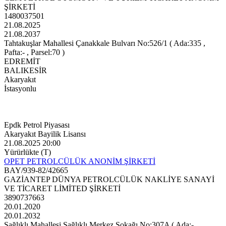
ŞİRKETİ
1480037501
21.08.2025
21.08.2037
Tahtakuşlar Mahallesi Çanakkale Bulvarı No:526/1 ( Ada:335 ,
Pafta:- , Parsel:70 )
EDREMİT
BALIKESİR
Akaryakıt
İstasyonlu
Epdk Petrol Piyasası
Akaryakıt Bayilik Lisansı
21.08.2025 20:00
Yürürlükte (T)
OPET PETROLCÜLÜK ANONİM ŞİRKETİ
BAY/939-82/42665
GAZİANTEP DÜNYA PETROLCÜLÜK NAKLİYE SANAYİ
VE TİCARET LİMİTED ŞİRKETİ
3890737663
20.01.2020
20.01.2032
Sağlıklı Mahallesi Sağlıklı Merkez Sokağı No:307A ( Ada:- ,