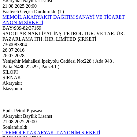
Akaryakıt Bayilik Lisansı
21.08.2025 20:00
Faaliyeti Geçici Durduruldu (T)
MEMOİL AKARYAKIT DAĞITIM SANAYİ VE TİCARET
ANONİM ŞİRKETİ
BAY/939-82/37169
SADOLAR NAKLİYAT İNŞ. PETROL TUR. VE TAR. ÜR.
PAZARLAMA İTH. İHR. LİMİTED ŞİRKETİ
7360083804
26.07.2016
26.07.2028
Yenişehir Mahallesi Ipekyolu Caddesi No:228 ( Ada:948 ,
Pafta:N48b.25a29 , Parsel:1 )
SİLOPİ
ŞIRNAK
Akaryakıt
İstasyonlu
Epdk Petrol Piyasası
Akaryakıt Bayilik Lisansı
21.08.2025 20:00
Sonlandırıldı
TERMOPET AKARYAKIT ANONİM ŞİRKETİ