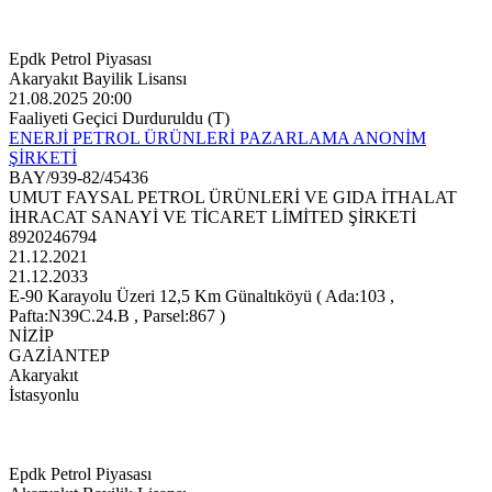
Epdk Petrol Piyasası
Akaryakıt Bayilik Lisansı
21.08.2025 20:00
Faaliyeti Geçici Durduruldu (T)
ENERJİ PETROL ÜRÜNLERİ PAZARLAMA ANONİM
ŞİRKETİ
BAY/939-82/45436
UMUT FAYSAL PETROL ÜRÜNLERİ VE GIDA İTHALAT
İHRACAT SANAYİ VE TİCARET LİMİTED ŞİRKETİ
8920246794
21.12.2021
21.12.2033
E-90 Karayolu Üzeri 12,5 Km Günaltıköyü ( Ada:103 ,
Pafta:N39C.24.B , Parsel:867 )
NİZİP
GAZİANTEP
Akaryakıt
İstasyonlu
Epdk Petrol Piyasası