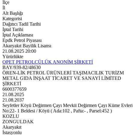
İlçe
İl
Alt Başlığı
Kategorisi
Dağıtıcı Tadil Tarihi
İptal Tarihi
İptal Açıklaması
Epdk Petrol Piyasası
Akaryakıt Bayilik Lisansı
21.08.2025 20:00
Yürürlükte
OPET PETROLCÜLÜK ANONİM ŞİRKETİ
BAY/939-82/48630
ÖREN-LİK PETROL ÜRÜNLERİ TAŞIMACILIK TURİZM
METAL GIDA İNŞAAT TİCARET VE SANAYİ LİMİTED
ŞİRKETİ
6600377659
21.08.2025
21.08.2037
Seyfetler Köyü Değirmen Çayı Mevkii Değirmen Çayı Küme Evleri
No:22- 1 Beldesi / Köyü ( Ada:102 , Pafta:- , Parsel:452 )
KOZLU
ZONGULDAK
Akaryakıt
İstasyonlu