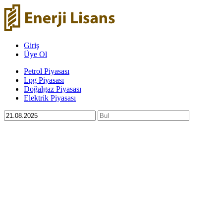
Giriş
Üye Ol
Petrol Piyasası
Lpg Piyasası
Doğalgaz Piyasası
Elektrik Piyasası