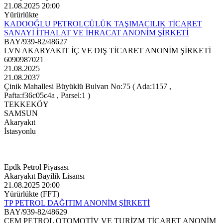
21.08.2025 20:00
Yürürlükte
KADOOĞLU PETROLCÜLÜK TAŞIMACILIK TİCARET
SANAYİ İTHALAT VE İHRACAT ANONİM ŞİRKETİ
BAY/939-82/48627
LVN AKARYAKIT İÇ VE DIŞ TİCARET ANONİM ŞİRKETİ
6090987021
21.08.2025
21.08.2037
Çinik Mahallesi Büyüklü Bulvarı No:75 ( Ada:1157 ,
Pafta:f36c05c4a , Parsel:1 )
TEKKEKÖY
SAMSUN
Akaryakıt
İstasyonlu
Epdk Petrol Piyasası
Akaryakıt Bayilik Lisansı
21.08.2025 20:00
Yürürlükte (FFT)
TP PETROL DAĞITIM ANONİM ŞİRKETİ
BAY/939-82/48629
CEM PETROL OTOMOTİV VE TURİZM TİCARET ANONİM