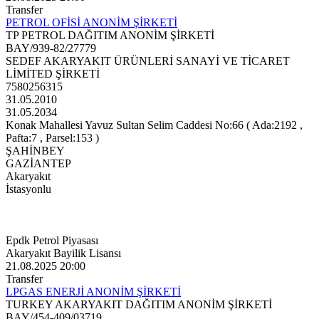
Transfer
PETROL OFİSİ ANONİM ŞİRKETİ
TP PETROL DAĞITIM ANONİM ŞİRKETİ
BAY/939-82/27779
SEDEF AKARYAKIT ÜRÜNLERİ SANAYİ VE TİCARET
LİMİTED ŞİRKETİ
7580256315
31.05.2010
31.05.2034
Konak Mahallesi Yavuz Sultan Selim Caddesi No:66 ( Ada:2192 ,
Pafta:7 , Parsel:153 )
ŞAHİNBEY
GAZİANTEP
Akaryakıt
İstasyonlu
Epdk Petrol Piyasası
Akaryakıt Bayilik Lisansı
21.08.2025 20:00
Transfer
LPGAS ENERJİ ANONİM ŞİRKETİ
TURKEY AKARYAKIT DAĞITIM ANONİM ŞİRKETİ
BAY/454-409/03719