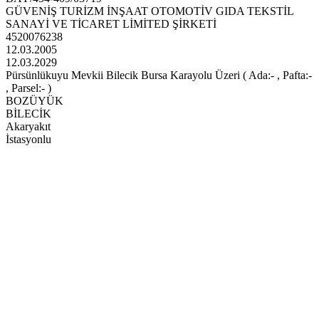
GÜVENİŞ TURİZM İNŞAAT OTOMOTİV GIDA TEKSTİL
SANAYİ VE TİCARET LİMİTED ŞİRKETİ
4520076238
12.03.2005
12.03.2029
Pürsünlükuyu Mevkii Bilecik Bursa Karayolu Üzeri ( Ada:- , Pafta:-
, Parsel:- )
BOZÜYÜK
BİLECİK
Akaryakıt
İstasyonlu