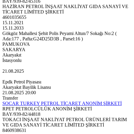
BAY/939-82/45316
HAZİRAN PETROL İNŞAAT NAKLİYAT GIDA SANAYİ VE
TİCARET LİMİTED ŞİRKETİ
4601035655
15.11.2021
15.11.2033
Gökgöz Mahallesi Şehit Polis Peyami Altun/7 Sokağı No:2 (
Ada:177 , Pafta:G24D25D3B , Parsel:16 )
PAMUKOVA
SAKARYA
Akaryakıt
İstasyonlu
21.08.2025
Epdk Petrol Piyasası
Akaryakıt Bayilik Lisansı
21.08.2025 20:00
Transfer
SOCAR TURKEY PETROL TİCARET ANONİM ŞİRKETİ
RPET PETROLCÜLÜK ANONİM ŞİRKETİ
BAY/939-82/44818
TOKACI İNŞAAT NAKLİYAT PETROL ÜRÜNLERİ TARIM
VE GIDA SANAYİ TİCARET LİMİTED ŞİRKETİ
8460938631