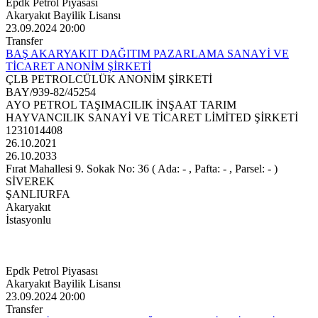
Epdk Petrol Piyasası
Akaryakıt Bayilik Lisansı
23.09.2024 20:00
Transfer
BAŞ AKARYAKIT DAĞITIM PAZARLAMA SANAYİ VE
TİCARET ANONİM ŞİRKETİ
ÇLB PETROLCÜLÜK ANONİM ŞİRKETİ
BAY/939-82/45254
AYO PETROL TAŞIMACILIK İNŞAAT TARIM
HAYVANCILIK SANAYİ VE TİCARET LİMİTED ŞİRKETİ
1231014408
26.10.2021
26.10.2033
Fırat Mahallesi 9. Sokak No: 36 ( Ada: - , Pafta: - , Parsel: - )
SİVEREK
ŞANLIURFA
Akaryakıt
İstasyonlu
Epdk Petrol Piyasası
Akaryakıt Bayilik Lisansı
23.09.2024 20:00
Transfer