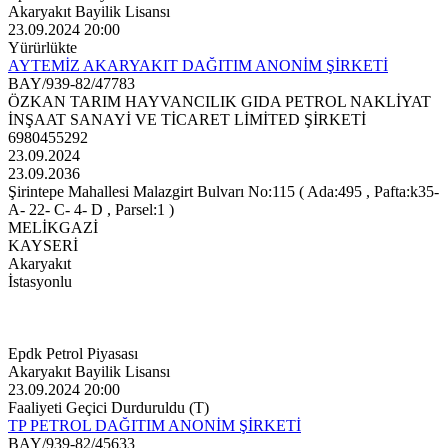
Akaryakıt Bayilik Lisansı
23.09.2024 20:00
Yürürlükte
AYTEMİZ AKARYAKIT DAĞITIM ANONİM ŞİRKETİ
BAY/939-82/47783
ÖZKAN TARIM HAYVANCILIK GIDA PETROL NAKLİYAT
İNŞAAT SANAYİ VE TİCARET LİMİTED ŞİRKETİ
6980455292
23.09.2024
23.09.2036
Şirintepe Mahallesi Malazgirt Bulvarı No:115 ( Ada:495 , Pafta:k35-
A- 22- C- 4- D , Parsel:1 )
MELİKGAZİ
KAYSERİ
Akaryakıt
İstasyonlu
Epdk Petrol Piyasası
Akaryakıt Bayilik Lisansı
23.09.2024 20:00
Faaliyeti Geçici Durduruldu (T)
TP PETROL DAĞITIM ANONİM ŞİRKETİ
BAY/939-82/45633