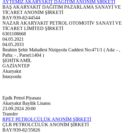
AYTEMİZ AKARYAKIT DAĞITIM ANONİM ŞİRKETİ
BAŞ AKARYAKIT DAĞITIM PAZARLAMA SANAYİ VE
TİCARET ANONİM ŞİRKETİ
BAY/939-82/44544
NAZAR AKARYAKIT PETROL OTOMOTİV SANAYİ VE
TİCARET LİMİTED ŞİRKETİ
6301108668
04.05.2021
04.05.2033
İbrahim Şehir Mahallesi Nizipyolu Caddesi No:471/1 ( Ada: - ,
Pafta: - , Parsel:1404 )
ŞEHİTKAMİL
GAZİANTEP
Akaryakıt
İstasyonlu
Epdk Petrol Piyasası
Akaryakıt Bayilik Lisansı
23.09.2024 20:00
Transfer
RPET PETROLCÜLÜK ANONİM ŞİRKETİ
ÇLB PETROLCÜLÜK ANONİM ŞİRKETİ
BAY/939-82/35826