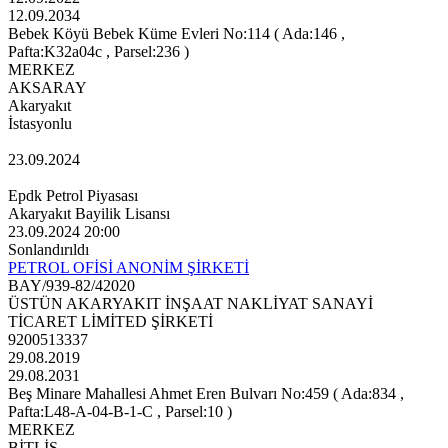
12.09.2034
Bebek Köyü Bebek Küme Evleri No:114 ( Ada:146 ,
Pafta:K32a04c , Parsel:236 )
MERKEZ
AKSARAY
Akaryakıt
İstasyonlu
23.09.2024
Epdk Petrol Piyasası
Akaryakıt Bayilik Lisansı
23.09.2024 20:00
Sonlandırıldı
PETROL OFİSİ ANONİM ŞİRKETİ
BAY/939-82/42020
ÜSTÜN AKARYAKIT İNŞAAT NAKLİYAT SANAYİ
TİCARET LİMİTED ŞİRKETİ
9200513337
29.08.2019
29.08.2031
Beş Minare Mahallesi Ahmet Eren Bulvarı No:459 ( Ada:834 ,
Pafta:L48-A-04-B-1-C , Parsel:10 )
MERKEZ
BİTLİS