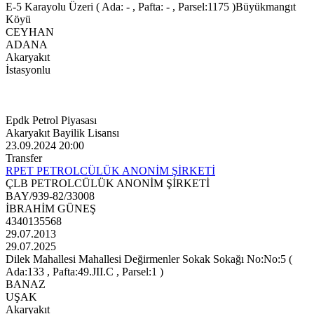
E-5 Karayolu Üzeri ( Ada: - , Pafta: - , Parsel:1175 )Büyükmangıt
Köyü
CEYHAN
ADANA
Akaryakıt
İstasyonlu
Epdk Petrol Piyasası
Akaryakıt Bayilik Lisansı
23.09.2024 20:00
Transfer
RPET PETROLCÜLÜK ANONİM ŞİRKETİ
ÇLB PETROLCÜLÜK ANONİM ŞİRKETİ
BAY/939-82/33008
İBRAHİM GÜNEŞ
4340135568
29.07.2013
29.07.2025
Dilek Mahallesi Mahallesi Değirmenler Sokak Sokağı No:No:5 (
Ada:133 , Pafta:49.JII.C , Parsel:1 )
BANAZ
UŞAK
Akaryakıt