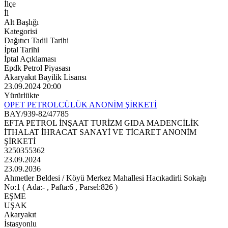
İlçe
İl
Alt Başlığı
Kategorisi
Dağıtıcı Tadil Tarihi
İptal Tarihi
İptal Açıklaması
Epdk Petrol Piyasası
Akaryakıt Bayilik Lisansı
23.09.2024 20:00
Yürürlükte
OPET PETROLCÜLÜK ANONİM ŞİRKETİ
BAY/939-82/47785
EFTA PETROL İNŞAAT TURİZM GIDA MADENCİLİK
İTHALAT İHRACAT SANAYİ VE TİCARET ANONİM
ŞİRKETİ
3250355362
23.09.2024
23.09.2036
Ahmetler Beldesi / Köyü Merkez Mahallesi Hacıkadirli Sokağı
No:1 ( Ada:- , Pafta:6 , Parsel:826 )
EŞME
UŞAK
Akaryakıt
İstasyonlu