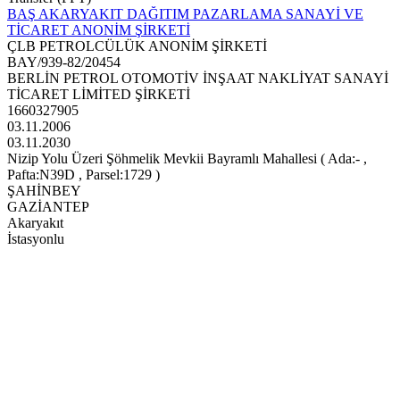
BAŞ AKARYAKIT DAĞITIM PAZARLAMA SANAYİ VE
TİCARET ANONİM ŞİRKETİ
ÇLB PETROLCÜLÜK ANONİM ŞİRKETİ
BAY/939-82/20454
BERLİN PETROL OTOMOTİV İNŞAAT NAKLİYAT SANAYİ
TİCARET LİMİTED ŞİRKETİ
1660327905
03.11.2006
03.11.2030
Nizip Yolu Üzeri Şöhmelik Mevkii Bayramlı Mahallesi ( Ada:- ,
Pafta:N39D , Parsel:1729 )
ŞAHİNBEY
GAZİANTEP
Akaryakıt
İstasyonlu