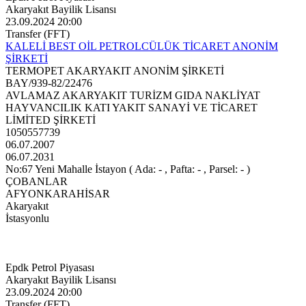
Akaryakıt Bayilik Lisansı
23.09.2024 20:00
Transfer (FFT)
KALELİ BEST OİL PETROLCÜLÜK TİCARET ANONİM
ŞİRKETİ
TERMOPET AKARYAKIT ANONİM ŞİRKETİ
BAY/939-82/22476
AVLAMAZ AKARYAKIT TURİZM GIDA NAKLİYAT
HAYVANCILIK KATI YAKIT SANAYİ VE TİCARET
LİMİTED ŞİRKETİ
1050557739
06.07.2007
06.07.2031
No:67 Yeni Mahalle İstayon ( Ada: - , Pafta: - , Parsel: - )
ÇOBANLAR
AFYONKARAHİSAR
Akaryakıt
İstasyonlu
Epdk Petrol Piyasası
Akaryakıt Bayilik Lisansı
23.09.2024 20:00
Transfer (FFT)