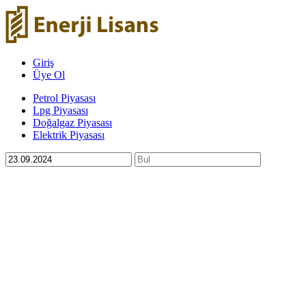
Giriş
Üye Ol
Petrol Piyasası
Lpg Piyasası
Doğalgaz Piyasası
Elektrik Piyasası