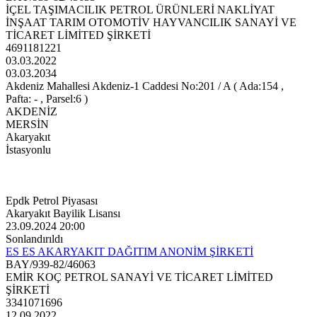
İÇEL TAŞIMACILIK PETROL ÜRÜNLERİ NAKLİYAT
İNŞAAT TARIM OTOMOTİV HAYVANCILIK SANAYİ VE
TİCARET LİMİTED ŞİRKETİ
4691181221
03.03.2022
03.03.2034
Akdeniz Mahallesi Akdeniz-1 Caddesi No:201 / A ( Ada:154 ,
Pafta: - , Parsel:6 )
AKDENİZ
MERSİN
Akaryakıt
İstasyonlu
Epdk Petrol Piyasası
Akaryakıt Bayilik Lisansı
23.09.2024 20:00
Sonlandırıldı
ES ES AKARYAKIT DAĞITIM ANONİM ŞİRKETİ
BAY/939-82/46063
EMİR KOÇ PETROL SANAYİ VE TİCARET LİMİTED
ŞİRKETİ
3341071696
12.09.2022