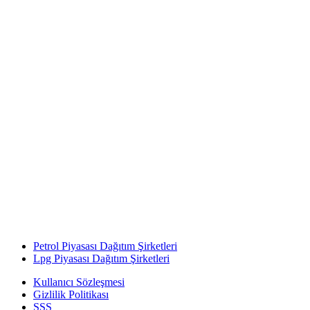
Petrol Piyasası Dağıtım Şirketleri
Lpg Piyasası Dağıtım Şirketleri
Kullanıcı Sözleşmesi
Gizlilik Politikası
SSS