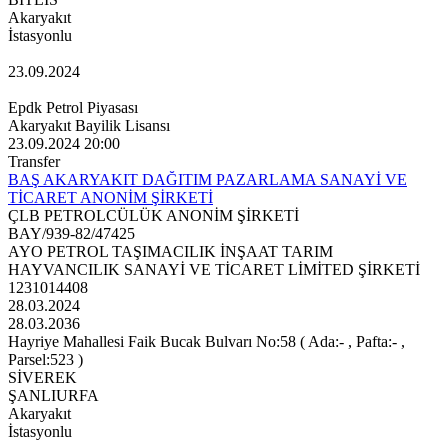
Akaryakıt
İstasyonlu
23.09.2024
Epdk Petrol Piyasası
Akaryakıt Bayilik Lisansı
23.09.2024 20:00
Transfer
BAŞ AKARYAKIT DAĞITIM PAZARLAMA SANAYİ VE
TİCARET ANONİM ŞİRKETİ
ÇLB PETROLCÜLÜK ANONİM ŞİRKETİ
BAY/939-82/47425
AYO PETROL TAŞIMACILIK İNŞAAT TARIM
HAYVANCILIK SANAYİ VE TİCARET LİMİTED ŞİRKETİ
1231014408
28.03.2024
28.03.2036
Hayriye Mahallesi Faik Bucak Bulvarı No:58 ( Ada:- , Pafta:- ,
Parsel:523 )
SİVEREK
ŞANLIURFA
Akaryakıt
İstasyonlu