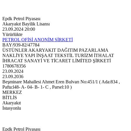
Epdk Petrol Piyasası
Akaryakıt Bayilik Lisansı
23.09.2024 20:00
Yürürlükte
PETROL OFİSİ ANONİM ŞİRKETİ
BAY/939-82/47784
ÜSTÜNLER AKARYAKIT DAĞITIM PAZARLAMA
NAKLİYE YAPI İNŞAAT TEKSTİL TURİZM İTHALAT
İHRACAT SANAYİ VE TİCARET LİMİTED ŞİRKETİ
1780678356
23.09.2024
23.09.2036
Beşminare Mahallesi Ahmet Eren Bulvarı No:451/1 ( Ada:834 ,
Pafta:l48- A- 04- B- 1- C , Parsel:10 )
MERKEZ
BİTLİS
Akaryakıt
İstasyonlu
Epdk Petrol Piyasası