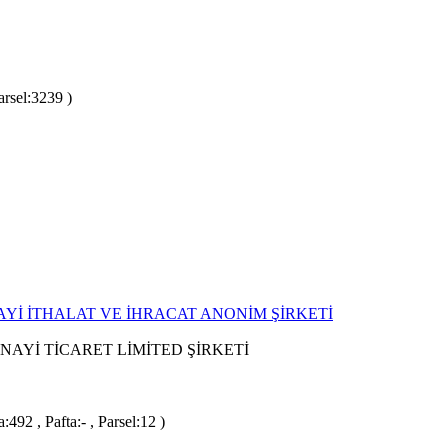
arsel:3239 )
İ İTHALAT VE İHRACAT ANONİM ŞİRKETİ
NAYİ TİCARET LİMİTED ŞİRKETİ
92 , Pafta:- , Parsel:12 )