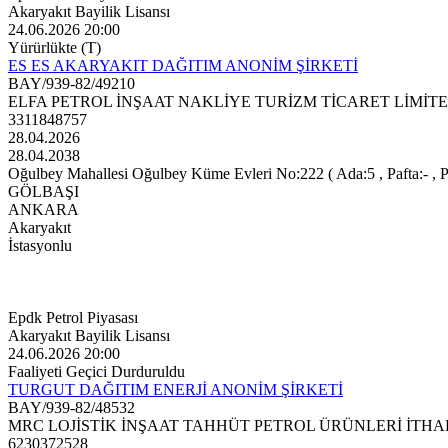
Akaryakıt Bayilik Lisansı
24.06.2026 20:00
Yürürlükte (T)
ES ES AKARYAKIT DAĞITIM ANONİM ŞİRKETİ
BAY/939-82/49210
ELFA PETROL İNŞAAT NAKLİYE TURİZM TİCARET LİMİTE
3311848757
28.04.2026
28.04.2038
Oğulbey Mahallesi Oğulbey Küme Evleri No:222 ( Ada:5 , Pafta:- , Pa
GÖLBAŞI
ANKARA
Akaryakıt
İstasyonlu
Epdk Petrol Piyasası
Akaryakıt Bayilik Lisansı
24.06.2026 20:00
Faaliyeti Geçici Durduruldu
TURGUT DAĞITIM ENERJİ ANONİM ŞİRKETİ
BAY/939-82/48532
MRC LOJİSTİK İNŞAAT TAHHÜT PETROL ÜRÜNLERİ İTHAL
6230372528