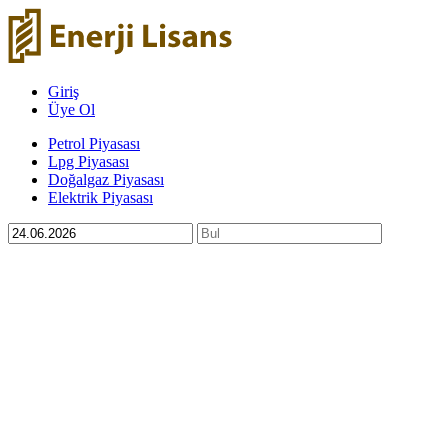
Giriş
Üye Ol
Petrol Piyasası
Lpg Piyasası
Doğalgaz Piyasası
Elektrik Piyasası