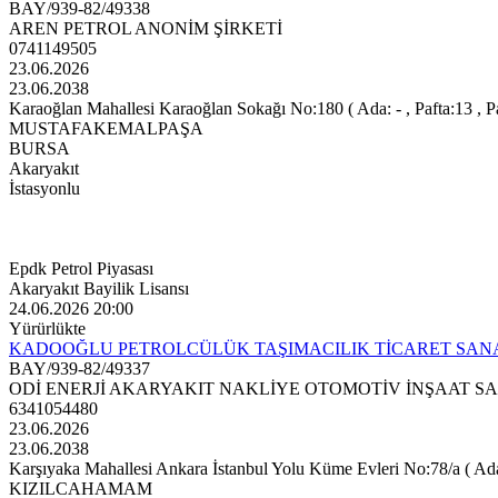
BAY/939-82/49338
AREN PETROL ANONİM ŞİRKETİ
0741149505
23.06.2026
23.06.2038
Karaoğlan Mahallesi Karaoğlan Sokağı No:180 ( Ada: - , Pafta:13 , P
MUSTAFAKEMALPAŞA
BURSA
Akaryakıt
İstasyonlu
Epdk Petrol Piyasası
Akaryakıt Bayilik Lisansı
24.06.2026 20:00
Yürürlükte
KADOOĞLU PETROLCÜLÜK TAŞIMACILIK TİCARET SANAY
BAY/939-82/49337
ODİ ENERJİ AKARYAKIT NAKLİYE OTOMOTİV İNŞAAT SA
6341054480
23.06.2026
23.06.2038
Karşıyaka Mahallesi Ankara İstanbul Yolu Küme Evleri No:78/a ( Ada:4
KIZILCAHAMAM