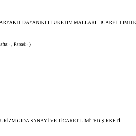
YAKIT DAYANIKLI TÜKETİM MALLARI TİCARET LİMİTE
a:- , Parsel:- )
RİZM GIDA SANAYİ VE TİCARET LİMİTED ŞİRKETİ