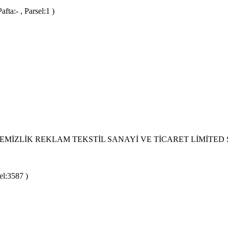
ta:- , Parsel:1 )
EMİZLİK REKLAM TEKSTİL SANAYİ VE TİCARET LİMİTED 
el:3587 )