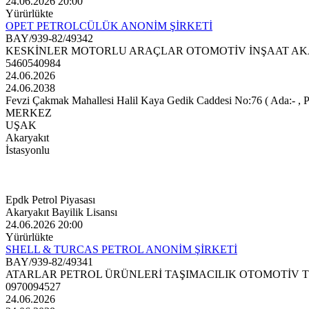
24.06.2026 20:00
Yürürlükte
OPET PETROLCÜLÜK ANONİM ŞİRKETİ
BAY/939-82/49342
KESKİNLER MOTORLU ARAÇLAR OTOMOTİV İNŞAAT AKAR
5460540984
24.06.2026
24.06.2038
Fevzi Çakmak Mahallesi Halil Kaya Gedik Caddesi No:76 ( Ada:- , Paft
MERKEZ
UŞAK
Akaryakıt
İstasyonlu
Epdk Petrol Piyasası
Akaryakıt Bayilik Lisansı
24.06.2026 20:00
Yürürlükte
SHELL & TURCAS PETROL ANONİM ŞİRKETİ
BAY/939-82/49341
ATARLAR PETROL ÜRÜNLERİ TAŞIMACILIK OTOMOTİV TU
0970094527
24.06.2026