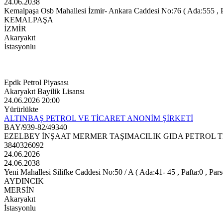
24.06.2038
Kemalpaşa Osb Mahallesi İzmir- Ankara Caddesi No:76 ( Ada:555 , Paf
KEMALPAŞA
İZMİR
Akaryakıt
İstasyonlu
Epdk Petrol Piyasası
Akaryakıt Bayilik Lisansı
24.06.2026 20:00
Yürürlükte
ALTINBAŞ PETROL VE TİCARET ANONİM ŞİRKETİ
BAY/939-82/49340
EZELBEY İNŞAAT MERMER TAŞIMACILIK GIDA PETROL T
3840326092
24.06.2026
24.06.2038
Yeni Mahallesi Silifke Caddesi No:50 / A ( Ada:41- 45 , Pafta:0 , Pars
AYDINCIK
MERSİN
Akaryakıt
İstasyonlu