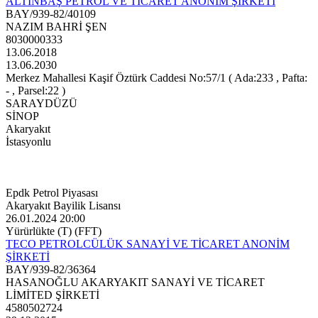
ALTINBAŞ PETROL VE TİCARET ANONİM ŞİRKETİ
BAY/939-82/40109
NAZIM BAHRİ ŞEN
8030000333
13.06.2018
13.06.2030
Merkez Mahallesi Kaşif Öztürk Caddesi No:57/1 ( Ada:233 , Pafta:
- , Parsel:22 )
SARAYDÜZÜ
SİNOP
Akaryakıt
İstasyonlu
Epdk Petrol Piyasası
Akaryakıt Bayilik Lisansı
26.01.2024 20:00
Yürürlükte (T) (FFT)
TECO PETROLCÜLÜK SANAYİ VE TİCARET ANONİM
ŞİRKETİ
BAY/939-82/36364
HASANOĞLU AKARYAKIT SANAYİ VE TİCARET
LİMİTED ŞİRKETİ
4580502724