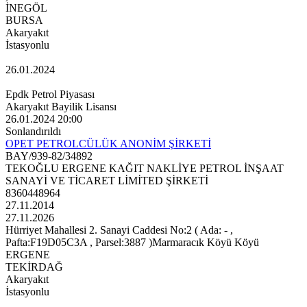
İNEGÖL
BURSA
Akaryakıt
İstasyonlu
26.01.2024
Epdk Petrol Piyasası
Akaryakıt Bayilik Lisansı
26.01.2024 20:00
Sonlandırıldı
OPET PETROLCÜLÜK ANONİM ŞİRKETİ
BAY/939-82/34892
TEKOĞLU ERGENE KAĞIT NAKLİYE PETROL İNŞAAT
SANAYİ VE TİCARET LİMİTED ŞİRKETİ
8360448964
27.11.2014
27.11.2026
Hürriyet Mahallesi 2. Sanayi Caddesi No:2 ( Ada: - ,
Pafta:F19D05C3A , Parsel:3887 )Marmaracık Köyü Köyü
ERGENE
TEKİRDAĞ
Akaryakıt
İstasyonlu