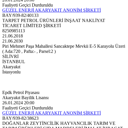
Faaliyeti Geçici Durduruldu
GÜZEL ENERJİ AKARYAKIT ANONİM ŞİRKETİ
BAY/939-82/40133
TARPET PETROL ÜRÜNLERİ İNŞAAT NAKLİYAT
TİCARET LİMİTED ŞİRKETİ
8250985113
21.06.2018
21.06.2030
Piri Mehmet Paşa Mahallesi Sancaktepe Mevkii E-5 Karayolu Üzeri
( Ada:720 , Pafta:- , Parsel:2 )
SİLİVRİ
İSTANBUL
Akaryakıt
İstasyonlu
Epdk Petrol Piyasası
Akaryakıt Bayilik Lisansı
26.01.2024 20:00
Faaliyeti Geçici Durduruldu
GÜZEL ENERJİ AKARYAKIT ANONİM ŞİRKETİ
BAY/939-82/38623
DOĞANLAR ZEYTİNCİLİK HAYVANCILIK TARIM VE