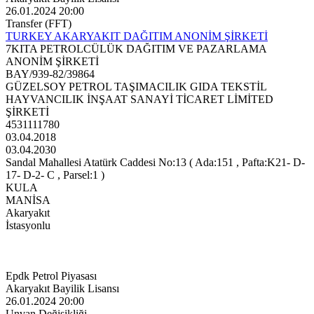
26.01.2024 20:00
Transfer (FFT)
TURKEY AKARYAKIT DAĞITIM ANONİM ŞİRKETİ
7KITA PETROLCÜLÜK DAĞITIM VE PAZARLAMA
ANONİM ŞİRKETİ
BAY/939-82/39864
GÜZELSOY PETROL TAŞIMACILIK GIDA TEKSTİL
HAYVANCILIK İNŞAAT SANAYİ TİCARET LİMİTED
ŞİRKETİ
4531111780
03.04.2018
03.04.2030
Sandal Mahallesi Atatürk Caddesi No:13 ( Ada:151 , Pafta:K21- D-
17- D-2- C , Parsel:1 )
KULA
MANİSA
Akaryakıt
İstasyonlu
Epdk Petrol Piyasası
Akaryakıt Bayilik Lisansı
26.01.2024 20:00
Unvan Değişikliği