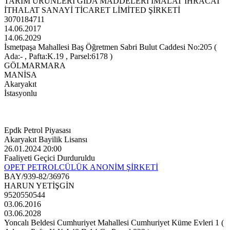
TARIM ÜRÜNLERİ GIDA MADDELERİ İMALAT İHRACAT
İTHALAT SANAYİ TİCARET LİMİTED ŞİRKETİ
3070184711
14.06.2017
14.06.2029
İsmetpaşa Mahallesi Baş Öğretmen Sabri Bulut Caddesi No:205 (
Ada:- , Pafta:K.19 , Parsel:6178 )
GÖLMARMARA
MANİSA
Akaryakıt
İstasyonlu
Epdk Petrol Piyasası
Akaryakıt Bayilik Lisansı
26.01.2024 20:00
Faaliyeti Geçici Durduruldu
OPET PETROLCÜLÜK ANONİM ŞİRKETİ
BAY/939-82/36976
HARUN YETİŞGİN
9520550544
03.06.2016
03.06.2028
Yoncalı Beldesi Cumhuriyet Mahallesi Cumhuriyet Küme Evleri 1 (