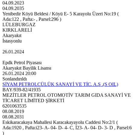
04.09.2023
04.09.2035
Yenibedir Köyü Beldesi / Köyü E- 5 Karayolu Üzeri No:19 (
Ada:122 , Pafta:- , Parsel:296 )
LÜLEBURGAZ
KIRKLARELİ
Akaryakıt
İstasyonlu
26.01.2024
Epdk Petrol Piyasası
Akaryakıt Bayilik Lisansı
26.01.2024 20:00
Sonlandırıldı
SİYAM PETROLCÜLÜK SANAYİ VE TİC. A.Ş .(S OIL)
BAY/939-82/41935
MEZİTLER PETROL OTOMOTİV TARIM GIDA SANAYİ VE
TİCARET LİMİTED ŞİRKETİ
6201063535
08.08.2019
08.08.2031
Eskikaracakaya Mahallesi Karacakayayolu Caddesi No:2/1 (
Ada:1920 , Pafta:i23- A- 04- D- 4- C, İ23- A- 04- D- 3- D , Parsel:6
)