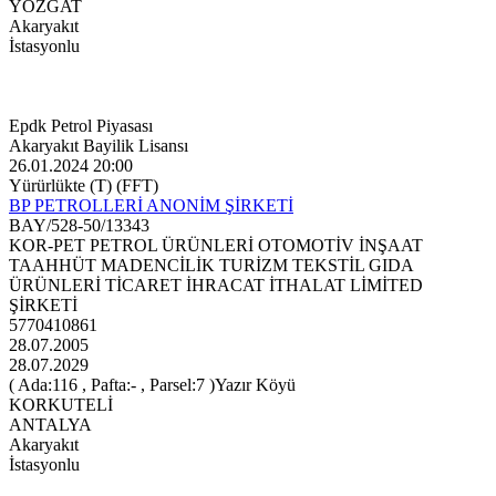
YOZGAT
Akaryakıt
İstasyonlu
Epdk Petrol Piyasası
Akaryakıt Bayilik Lisansı
26.01.2024 20:00
Yürürlükte (T) (FFT)
BP PETROLLERİ ANONİM ŞİRKETİ
BAY/528-50/13343
KOR-PET PETROL ÜRÜNLERİ OTOMOTİV İNŞAAT
TAAHHÜT MADENCİLİK TURİZM TEKSTİL GIDA
ÜRÜNLERİ TİCARET İHRACAT İTHALAT LİMİTED
ŞİRKETİ
5770410861
28.07.2005
28.07.2029
( Ada:116 , Pafta:- , Parsel:7 )Yazır Köyü
KORKUTELİ
ANTALYA
Akaryakıt
İstasyonlu