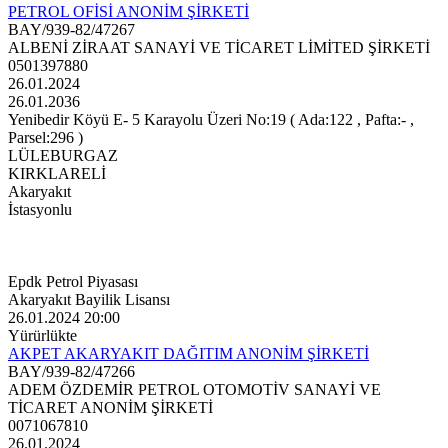
PETROL OFİSİ ANONİM ŞİRKETİ
BAY/939-82/47267
ALBENİ ZİRAAT SANAYİ VE TİCARET LİMİTED ŞİRKETİ
0501397880
26.01.2024
26.01.2036
Yenibedir Köyü E- 5 Karayolu Üzeri No:19 ( Ada:122 , Pafta:- ,
Parsel:296 )
LÜLEBURGAZ
KIRKLARELİ
Akaryakıt
İstasyonlu
Epdk Petrol Piyasası
Akaryakıt Bayilik Lisansı
26.01.2024 20:00
Yürürlükte
AKPET AKARYAKIT DAĞITIM ANONİM ŞİRKETİ
BAY/939-82/47266
ADEM ÖZDEMİR PETROL OTOMOTİV SANAYİ VE
TİCARET ANONİM ŞİRKETİ
0071067810
26.01.2024