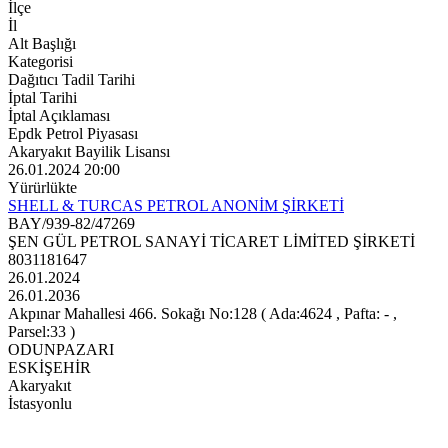
İlçe
İl
Alt Başlığı
Kategorisi
Dağıtıcı Tadil Tarihi
İptal Tarihi
İptal Açıklaması
Epdk Petrol Piyasası
Akaryakıt Bayilik Lisansı
26.01.2024 20:00
Yürürlükte
SHELL & TURCAS PETROL ANONİM ŞİRKETİ
BAY/939-82/47269
ŞEN GÜL PETROL SANAYİ TİCARET LİMİTED ŞİRKETİ
8031181647
26.01.2024
26.01.2036
Akpınar Mahallesi 466. Sokağı No:128 ( Ada:4624 , Pafta: - ,
Parsel:33 )
ODUNPAZARI
ESKİŞEHİR
Akaryakıt
İstasyonlu