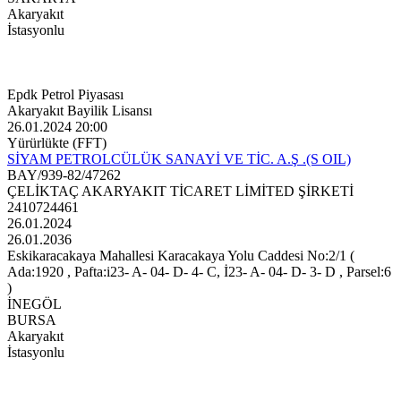
Akaryakıt
İstasyonlu
Epdk Petrol Piyasası
Akaryakıt Bayilik Lisansı
26.01.2024 20:00
Yürürlükte (FFT)
SİYAM PETROLCÜLÜK SANAYİ VE TİC. A.Ş .(S OIL)
BAY/939-82/47262
ÇELİKTAÇ AKARYAKIT TİCARET LİMİTED ŞİRKETİ
2410724461
26.01.2024
26.01.2036
Eskikaracakaya Mahallesi Karacakaya Yolu Caddesi No:2/1 (
Ada:1920 , Pafta:i23- A- 04- D- 4- C, İ23- A- 04- D- 3- D , Parsel:6
)
İNEGÖL
BURSA
Akaryakıt
İstasyonlu