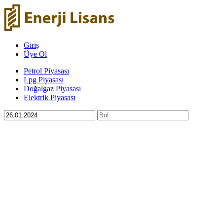
Giriş
Üye Ol
Petrol Piyasası
Lpg Piyasası
Doğalgaz Piyasası
Elektrik Piyasası