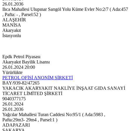
26.01.2036
Ilıca Mahallesi Ulupınar Sarıgöl Yolu Küme Evler No:2/7 ( Ada:457
, Pafta: - , Parsel:52 )
ALAŞEHİR
MANİSA
Akaryakıt
İstasyonlu
Epdk Petrol Piyasası
Akaryakıt Bayilik Lisansı
26.01.2024 20:00
Yürürlükte
PETROL OFİSİ ANONİM ŞİRKETİ
BAY/939-82/47265
YAKACIK AKARYAKIT NAKLİYE İNŞAAT GIDA SANAYİ
TİCARET LİMİTED ŞİRKETİ
9040377175
26.01.2024
26.01.2036
Yağcılar Mahallesi Turan Caddesi No:95/1 ( Ada:5983 ,
Pafta:29m3- 29m4 , Parsel:1 )
ADAPAZARI
SAKARYA