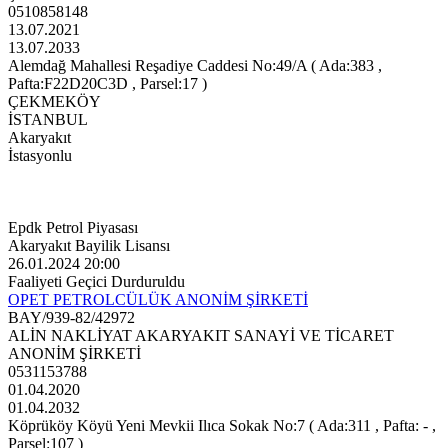
0510858148
13.07.2021
13.07.2033
Alemdağ Mahallesi Reşadiye Caddesi No:49/A ( Ada:383 ,
Pafta:F22D20C3D , Parsel:17 )
ÇEKMEKÖY
İSTANBUL
Akaryakıt
İstasyonlu
Epdk Petrol Piyasası
Akaryakıt Bayilik Lisansı
26.01.2024 20:00
Faaliyeti Geçici Durduruldu
OPET PETROLCÜLÜK ANONİM ŞİRKETİ
BAY/939-82/42972
ALİN NAKLİYAT AKARYAKIT SANAYİ VE TİCARET
ANONİM ŞİRKETİ
0531153788
01.04.2020
01.04.2032
Köprüköy Köyü Yeni Mevkii Ilıca Sokak No:7 ( Ada:311 , Pafta: - ,
Parsel:107 )