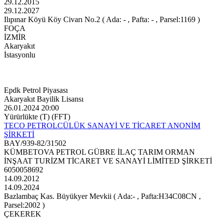
29.12.2015
29.12.2027
Ilıpınar Köyü Köy Civarı No.2 ( Ada: - , Pafta: - , Parsel:1169 )
FOÇA
İZMİR
Akaryakıt
İstasyonlu
Epdk Petrol Piyasası
Akaryakıt Bayilik Lisansı
26.01.2024 20:00
Yürürlükte (T) (FFT)
TECO PETROLCÜLÜK SANAYİ VE TİCARET ANONİM
ŞİRKETİ
BAY/939-82/31502
KÜMBETOVA PETROL GÜBRE İLAÇ TARIM ORMAN
İNŞAAT TURİZM TİCARET VE SANAYİ LİMİTED ŞİRKETİ
6050058692
14.09.2012
14.09.2024
Bazlambaç Kas. Büyükyer Mevkii ( Ada:- , Pafta:H34C08CN ,
Parsel:2002 )
ÇEKEREK