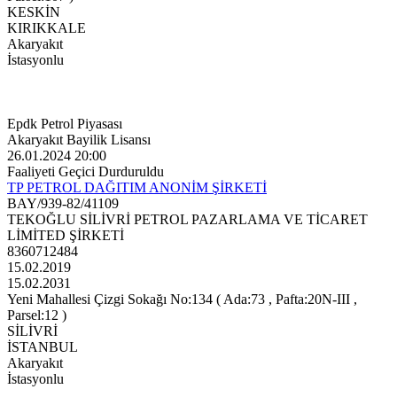
KESKİN
KIRIKKALE
Akaryakıt
İstasyonlu
Epdk Petrol Piyasası
Akaryakıt Bayilik Lisansı
26.01.2024 20:00
Faaliyeti Geçici Durduruldu
TP PETROL DAĞITIM ANONİM ŞİRKETİ
BAY/939-82/41109
TEKOĞLU SİLİVRİ PETROL PAZARLAMA VE TİCARET
LİMİTED ŞİRKETİ
8360712484
15.02.2019
15.02.2031
Yeni Mahallesi Çizgi Sokağı No:134 ( Ada:73 , Pafta:20N-III ,
Parsel:12 )
SİLİVRİ
İSTANBUL
Akaryakıt
İstasyonlu