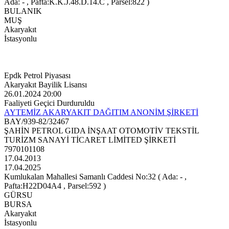
Ada: - , Pafta:K.K.J.48.D.14.C , Parsel:822 )
BULANIK
MUŞ
Akaryakıt
İstasyonlu
Epdk Petrol Piyasası
Akaryakıt Bayilik Lisansı
26.01.2024 20:00
Faaliyeti Geçici Durduruldu
AYTEMİZ AKARYAKIT DAĞITIM ANONİM ŞİRKETİ
BAY/939-82/32467
ŞAHİN PETROL GIDA İNŞAAT OTOMOTİV TEKSTİL
TURİZM SANAYİ TİCARET LİMİTED ŞİRKETİ
7970101108
17.04.2013
17.04.2025
Kumlukalan Mahallesi Samanlı Caddesi No:32 ( Ada: - ,
Pafta:H22D04A4 , Parsel:592 )
GÜRSU
BURSA
Akaryakıt
İstasyonlu