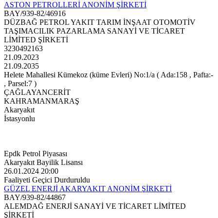
ASTON PETROLLERİ ANONİM ŞİRKETİ
BAY/939-82/46916
DÜZBAĞ PETROL YAKIT TARIM İNŞAAT OTOMOTİV
TAŞIMACILIK PAZARLAMA SANAYİ VE TİCARET
LİMİTED ŞİRKETİ
3230492163
21.09.2023
21.09.2035
Helete Mahallesi Kümekoz (küme Evleri) No:1/a ( Ada:158 , Pafta:-
, Parsel:7 )
ÇAĞLAYANCERİT
KAHRAMANMARAŞ
Akaryakıt
İstasyonlu
Epdk Petrol Piyasası
Akaryakıt Bayilik Lisansı
26.01.2024 20:00
Faaliyeti Geçici Durduruldu
GÜZEL ENERJİ AKARYAKIT ANONİM ŞİRKETİ
BAY/939-82/44867
ALEMDAĞ ENERJİ SANAYİ VE TİCARET LİMİTED
ŞİRKETİ