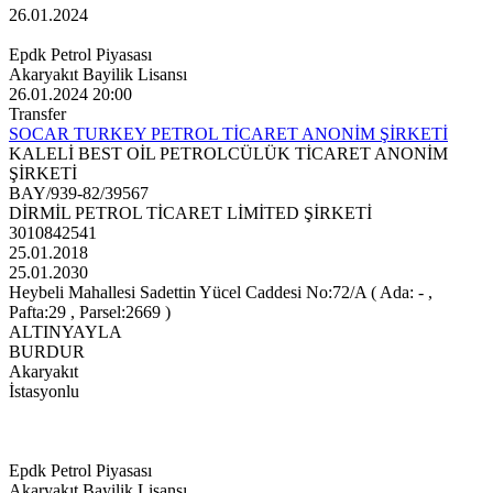
26.01.2024
Epdk Petrol Piyasası
Akaryakıt Bayilik Lisansı
26.01.2024 20:00
Transfer
SOCAR TURKEY PETROL TİCARET ANONİM ŞİRKETİ
KALELİ BEST OİL PETROLCÜLÜK TİCARET ANONİM
ŞİRKETİ
BAY/939-82/39567
DİRMİL PETROL TİCARET LİMİTED ŞİRKETİ
3010842541
25.01.2018
25.01.2030
Heybeli Mahallesi Sadettin Yücel Caddesi No:72/A ( Ada: - ,
Pafta:29 , Parsel:2669 )
ALTINYAYLA
BURDUR
Akaryakıt
İstasyonlu
Epdk Petrol Piyasası
Akaryakıt Bayilik Lisansı