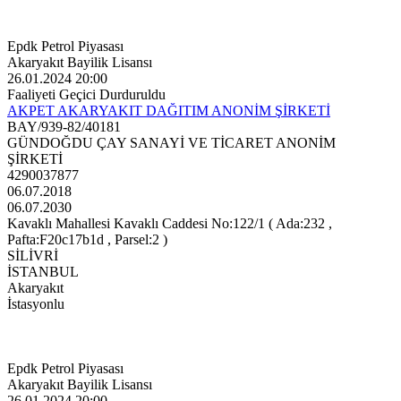
Epdk Petrol Piyasası
Akaryakıt Bayilik Lisansı
26.01.2024 20:00
Faaliyeti Geçici Durduruldu
AKPET AKARYAKIT DAĞITIM ANONİM ŞİRKETİ
BAY/939-82/40181
GÜNDOĞDU ÇAY SANAYİ VE TİCARET ANONİM
ŞİRKETİ
4290037877
06.07.2018
06.07.2030
Kavaklı Mahallesi Kavaklı Caddesi No:122/1 ( Ada:232 ,
Pafta:F20c17b1d , Parsel:2 )
SİLİVRİ
İSTANBUL
Akaryakıt
İstasyonlu
Epdk Petrol Piyasası
Akaryakıt Bayilik Lisansı
26.01.2024 20:00