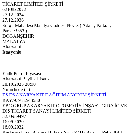
TİCARET LİMİTED ŞİRKETİ
6210822072
27.12.2024
27.12.2036
Sürgü Mahallesi Malatya Caddesi No:13 ( Ada:- , Pafta:- ,
Parsel:3353 )
DOĞANŞEHİR
MALATYA
Akaryakıt
İstasyonlu
Epdk Petrol Piyasası
Akaryakıt Bayilik Lisansı
28.10.2025 20:00
Yürürlükte (T)
ES ES AKARYAKIT DAĞITIM ANONİM ŞİRKETİ
BAY/939-82/43580
EBC GRUP AKARYAKIT OTOMOTİV İNŞAAT GIDA İÇ VE
DIŞ TİCARET SANAYİ LİMİTED ŞİRKETİ
3230989497
16.09.2020
16.09.2032
Kaşbelen Köyü Atatürk Bulvarı No:374/ B ( Ada: - , Pafta:30J 111