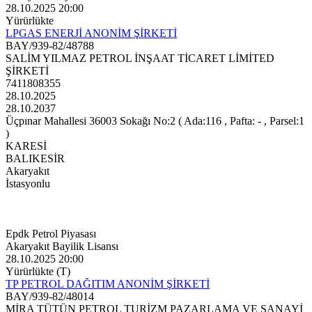
28.10.2025 20:00
Yürürlükte
LPGAS ENERJİ ANONİM ŞİRKETİ
BAY/939-82/48788
SALİM YILMAZ PETROL İNŞAAT TİCARET LİMİTED
ŞİRKETİ
7411808355
28.10.2025
28.10.2037
Üçpınar Mahallesi 36003 Sokağı No:2 ( Ada:116 , Pafta: - , Parsel:1
)
KARESİ
BALIKESİR
Akaryakıt
İstasyonlu
Epdk Petrol Piyasası
Akaryakıt Bayilik Lisansı
28.10.2025 20:00
Yürürlükte (T)
TP PETROL DAĞITIM ANONİM ŞİRKETİ
BAY/939-82/48014
MİRA TÜTÜN PETROL TURİZM PAZARLAMA VE SANAYİ