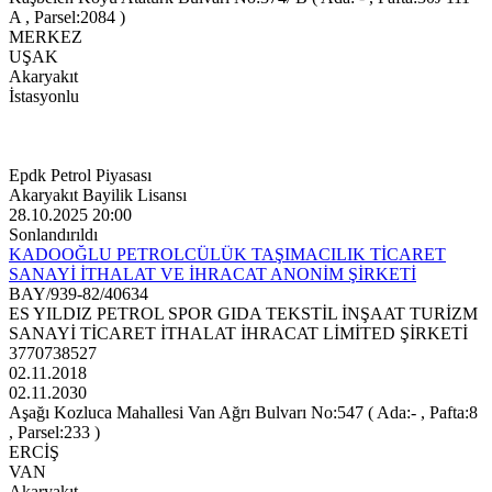
A , Parsel:2084 )
MERKEZ
UŞAK
Akaryakıt
İstasyonlu
Epdk Petrol Piyasası
Akaryakıt Bayilik Lisansı
28.10.2025 20:00
Sonlandırıldı
KADOOĞLU PETROLCÜLÜK TAŞIMACILIK TİCARET
SANAYİ İTHALAT VE İHRACAT ANONİM ŞİRKETİ
BAY/939-82/40634
ES YILDIZ PETROL SPOR GIDA TEKSTİL İNŞAAT TURİZM
SANAYİ TİCARET İTHALAT İHRACAT LİMİTED ŞİRKETİ
3770738527
02.11.2018
02.11.2030
Aşağı Kozluca Mahallesi Van Ağrı Bulvarı No:547 ( Ada:- , Pafta:8
, Parsel:233 )
ERCİŞ
VAN
Akaryakıt