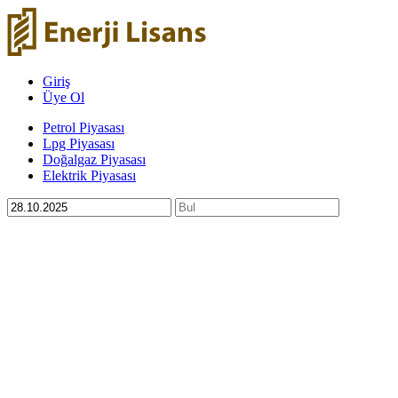
Giriş
Üye Ol
Petrol Piyasası
Lpg Piyasası
Doğalgaz Piyasası
Elektrik Piyasası