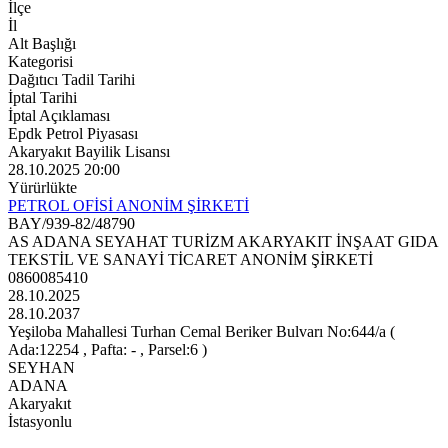
İlçe
İl
Alt Başlığı
Kategorisi
Dağıtıcı Tadil Tarihi
İptal Tarihi
İptal Açıklaması
Epdk Petrol Piyasası
Akaryakıt Bayilik Lisansı
28.10.2025 20:00
Yürürlükte
PETROL OFİSİ ANONİM ŞİRKETİ
BAY/939-82/48790
AS ADANA SEYAHAT TURİZM AKARYAKIT İNŞAAT GIDA
TEKSTİL VE SANAYİ TİCARET ANONİM ŞİRKETİ
0860085410
28.10.2025
28.10.2037
Yeşiloba Mahallesi Turhan Cemal Beriker Bulvarı No:644/a (
Ada:12254 , Pafta: - , Parsel:6 )
SEYHAN
ADANA
Akaryakıt
İstasyonlu