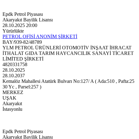
Epdk Petrol Piyasası
Akaryakıt Bayilik Lisansı
28.10.2025 20:00
Yürürlükte
PETROL OFİSİ ANONİM ŞİRKETİ
BAY/939-82/48789
YLM PETROL ÜRÜNLERİ OTOMOTİV İNŞAAT İHRACAT
İTHALAT GIDA TARIM HAYCANCILIK SANAYİ TİCARET
LİMİTED ŞİRKETİ
4820331758
28.10.2025
28.10.2037
Kemalöz Mahallesi Atatürk Bulvarı No:127/ A ( Ada:510 , Pafta:25
30 Yc , Parsel:257 )
MERKEZ
UŞAK
Akaryakıt
İstasyonlu
Epdk Petrol Piyasası
Akaryakıt Bayilik Lisansı