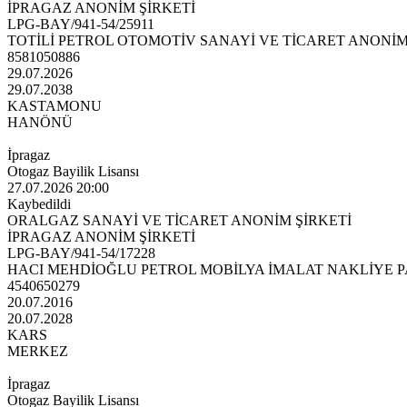
İPRAGAZ ANONİM ŞİRKETİ
LPG-BAY/941-54/25911
TOTİLİ PETROL OTOMOTİV SANAYİ VE TİCARET ANONİM
8581050886
29.07.2026
29.07.2038
KASTAMONU
HANÖNÜ
İpragaz
Otogaz Bayilik Lisansı
27.07.2026 20:00
Kaybedildi
ORALGAZ SANAYİ VE TİCARET ANONİM ŞİRKETİ
İPRAGAZ ANONİM ŞİRKETİ
LPG-BAY/941-54/17228
HACI MEHDİOĞLU PETROL MOBİLYA İMALAT NAKLİYE P
4540650279
20.07.2016
20.07.2028
KARS
MERKEZ
İpragaz
Otogaz Bayilik Lisansı