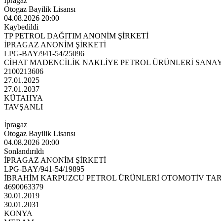
İpragaz
Otogaz Bayilik Lisansı
04.08.2026 20:00
Kaybedildi
TP PETROL DAĞITIM ANONİM ŞİRKETİ
İPRAGAZ ANONİM ŞİRKETİ
LPG-BAY/941-54/25096
CİHAT MADENCİLİK NAKLİYE PETROL ÜRÜNLERİ SANAYİ
2100213606
27.01.2025
27.01.2037
KÜTAHYA
TAVŞANLI
İpragaz
Otogaz Bayilik Lisansı
04.08.2026 20:00
Sonlandırıldı
İPRAGAZ ANONİM ŞİRKETİ
LPG-BAY/941-54/19895
İBRAHİM KARPUZCU PETROL ÜRÜNLERİ OTOMOTİV TARI
4690063379
30.01.2019
30.01.2031
KONYA