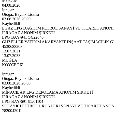
MERAM
04.08.2026
İpragaz
Otogaz Bayilik Lisansı
03.08.2026 20:00
Kaybedildi
EGAZ LPG DAĞITIM PETROL SANAYİ VE TİCARET ANONİ
İPRAGAZ ANONİM ŞİRKETİ
LPG-BAY/941-54/22646
GÜZELLER YATIRIM AKARYAKIT İNŞAAT TAŞIMACILIK G
4530688208
13.07.2021
13.07.2033
MUĞLA
KÖYCEĞİZ
İpragaz
Otogaz Bayilik Lisansı
03.08.2026 20:00
Kaybedildi
MİNACILAR LPG DEPOLAMA ANONİM ŞİRKETİ
İPRAGAZ ANONİM ŞİRKETİ
LPG-BAY/691-95/01104
SULAYICI PETROL ÜRÜNLERİ SANAYİ VE TİCARET ANON
7820042011