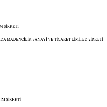
M ŞİRKETİ
IDA MADENCİLİK SANAYİ VE TİCARET LİMİTED ŞİRKETİ
İM ŞİRKETİ