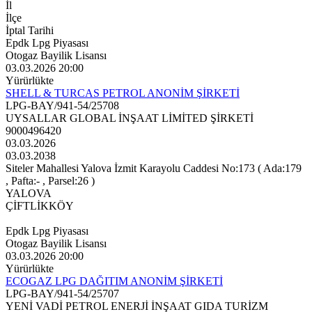
İl
İlçe
İptal Tarihi
Epdk Lpg Piyasası
Otogaz Bayilik Lisansı
03.03.2026 20:00
Yürürlükte
SHELL & TURCAS PETROL ANONİM ŞİRKETİ
LPG-BAY/941-54/25708
UYSALLAR GLOBAL İNŞAAT LİMİTED ŞİRKETİ
9000496420
03.03.2026
03.03.2038
Siteler Mahallesi Yalova İzmit Karayolu Caddesi No:173 ( Ada:179
, Pafta:- , Parsel:26 )
YALOVA
ÇİFTLİKKÖY
Epdk Lpg Piyasası
Otogaz Bayilik Lisansı
03.03.2026 20:00
Yürürlükte
ECOGAZ LPG DAĞITIM ANONİM ŞİRKETİ
LPG-BAY/941-54/25707
YENİ VADİ PETROL ENERJİ İNŞAAT GIDA TURİZM