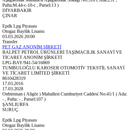
Pafta:M.44-c-10-c , Parsel:13 )
DİYARBAKIR
ÇINAR
Epdk Lpg Piyasası
Otogaz Bayilik Lisansı
03.03.2026 20:00
Transfer
PET GAZ ANONİM ŞİRKETİ
BALPET PETROL ÜRÜNLERİ TAŞIMACILIK SANAYİ VE
TİCARET ANONİM ŞİRKETİ
LPG-BAY/941-54/16869
TUMBULOĞLU KAROSER OTOMOTİV TEKSTİL SANAYİ
VE TİCARET LİMİTED ŞİRKETİ
8610428319
17.03.2016
17.03.2028
Onbirnisan ( Aligör ) Mahallesi Cumhuriyet Caddesi No:41/1 ( Ada:
- , Pafta: - , Parsel:107 )
ŞANLIURFA
SURUÇ
Epdk Lpg Piyasası
Otogaz Bayilik Lisansı