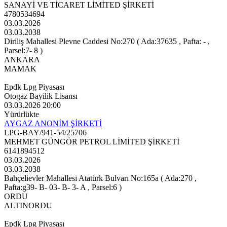
SANAYİ VE TİCARET LİMİTED ŞİRKETİ
4780534694
03.03.2026
03.03.2038
Diriliş Mahallesi Plevne Caddesi No:270 ( Ada:37635 , Pafta: - ,
Parsel:7- 8 )
ANKARA
MAMAK
Epdk Lpg Piyasası
Otogaz Bayilik Lisansı
03.03.2026 20:00
Yürürlükte
AYGAZ ANONİM ŞİRKETİ
LPG-BAY/941-54/25706
MEHMET GÜNGÖR PETROL LİMİTED ŞİRKETİ
6141894512
03.03.2026
03.03.2038
Bahçelievler Mahallesi Atatürk Bulvarı No:165a ( Ada:270 ,
Pafta:g39- B- 03- B- 3- A , Parsel:6 )
ORDU
ALTINORDU
Epdk Lpg Piyasası