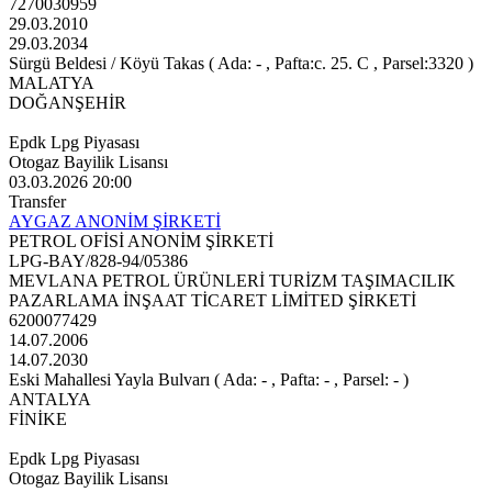
7270030959
29.03.2010
29.03.2034
Sürgü Beldesi / Köyü Takas ( Ada: - , Pafta:c. 25. C , Parsel:3320 )
MALATYA
DOĞANŞEHİR
Epdk Lpg Piyasası
Otogaz Bayilik Lisansı
03.03.2026 20:00
Transfer
AYGAZ ANONİM ŞİRKETİ
PETROL OFİSİ ANONİM ŞİRKETİ
LPG-BAY/828-94/05386
MEVLANA PETROL ÜRÜNLERİ TURİZM TAŞIMACILIK
PAZARLAMA İNŞAAT TİCARET LİMİTED ŞİRKETİ
6200077429
14.07.2006
14.07.2030
Eski Mahallesi Yayla Bulvarı ( Ada: - , Pafta: - , Parsel: - )
ANTALYA
FİNİKE
Epdk Lpg Piyasası
Otogaz Bayilik Lisansı