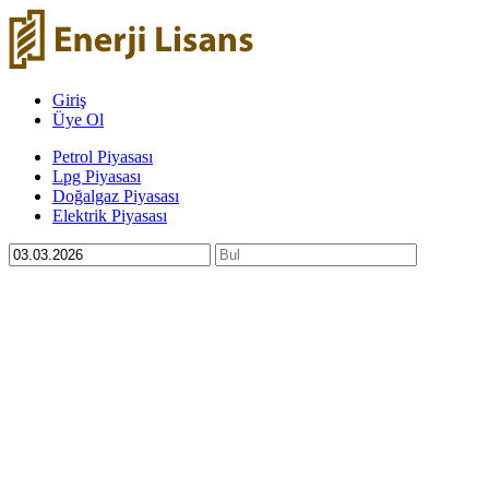
Giriş
Üye Ol
Petrol Piyasası
Lpg Piyasası
Doğalgaz Piyasası
Elektrik Piyasası