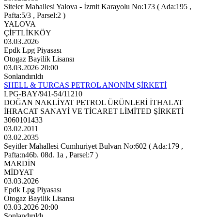
Siteler Mahallesi Yalova - İzmit Karayolu No:173 ( Ada:195 ,
Pafta:5/3 , Parsel:2 )
YALOVA
ÇİFTLİKKÖY
03.03.2026
Epdk Lpg Piyasası
Otogaz Bayilik Lisansı
03.03.2026 20:00
Sonlandırıldı
SHELL & TURCAS PETROL ANONİM ŞİRKETİ
LPG-BAY/941-54/11210
DOĞAN NAKLİYAT PETROL ÜRÜNLERİ İTHALAT
İHRACAT SANAYİ VE TİCARET LİMİTED ŞİRKETİ
3060101433
03.02.2011
03.02.2035
Seyitler Mahallesi Cumhuriyet Bulvarı No:602 ( Ada:179 ,
Pafta:n46b. 08d. 1a , Parsel:7 )
MARDİN
MİDYAT
03.03.2026
Epdk Lpg Piyasası
Otogaz Bayilik Lisansı
03.03.2026 20:00
Sonlandırıldı