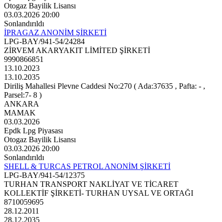
Otogaz Bayilik Lisansı
03.03.2026 20:00
Sonlandırıldı
İPRAGAZ ANONİM ŞİRKETİ
LPG-BAY/941-54/24284
ZİRVEM AKARYAKIT LİMİTED ŞİRKETİ
9990866851
13.10.2023
13.10.2035
Diriliş Mahallesi Plevne Caddesi No:270 ( Ada:37635 , Pafta: - ,
Parsel:7- 8 )
ANKARA
MAMAK
03.03.2026
Epdk Lpg Piyasası
Otogaz Bayilik Lisansı
03.03.2026 20:00
Sonlandırıldı
SHELL & TURCAS PETROL ANONİM ŞİRKETİ
LPG-BAY/941-54/12375
TURHAN TRANSPORT NAKLİYAT VE TİCARET
KOLLEKTİF ŞİRKETİ- TURHAN UYSAL VE ORTAĞI
8710059695
28.12.2011
28.12.2035