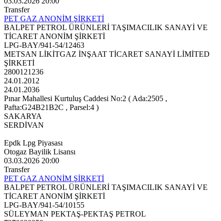
03.03.2026 20:00
Transfer
PET GAZ ANONİM ŞİRKETİ
BALPET PETROL ÜRÜNLERİ TAŞIMACILIK SANAYİ VE
TİCARET ANONİM ŞİRKETİ
LPG-BAY/941-54/12463
METSAN LİKİTGAZ İNŞAAT TİCARET SANAYİ LİMİTED
ŞİRKETİ
2800121236
24.01.2012
24.01.2036
Pınar Mahallesi Kurtuluş Caddesi No:2 ( Ada:2505 ,
Pafta:G24B21B2C , Parsel:4 )
SAKARYA
SERDİVAN
Epdk Lpg Piyasası
Otogaz Bayilik Lisansı
03.03.2026 20:00
Transfer
PET GAZ ANONİM ŞİRKETİ
BALPET PETROL ÜRÜNLERİ TAŞIMACILIK SANAYİ VE
TİCARET ANONİM ŞİRKETİ
LPG-BAY/941-54/10155
SÜLEYMAN PEKTAŞ-PEKTAŞ PETROL