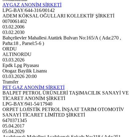
AYGAZ ANONİM ŞİRKETİ
LPG-BAY/644-316/00142
ADEM KÖKSAL OĞULLARI KOLLEKTİF ŞİRKETİ
0070061402
03.02.2006
03.02.2030
Bahçelievler Mahallesi Atatürk Bulvarı No:165/A ( Ada:270 ,
Pafta:18 , Parsel:5-6 )
ORDU
ALTINORDU
03.03.2026
Epdk Lpg Piyasası
Otogaz Bayilik Lisansı
03.03.2026 20:00
Transfer
PET GAZ ANONİM ŞİRKETİ
BALPET PETROL ÜRÜNLERİ TAŞIMACILIK SANAYİ VE
TİCARET ANONİM ŞİRKETİ
LPG-BAY/941-54/17940
ORPET LOJİSTİK PETROL İNŞAAT TARIM OTOMOTİV
SANAYİ TİCARET LİMİTED ŞİRKETİ
6470371345
05.04.2017
05.04.2029
Aşağıkonak Mahallesi Aşağıkonak Sokağı No:318 ( Ada:251 ,