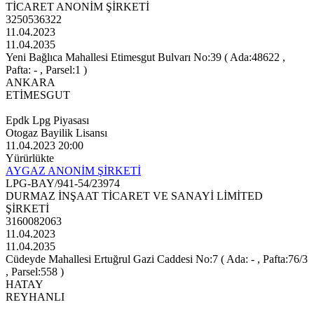
TİCARET ANONİM ŞİRKETİ
3250536322
11.04.2023
11.04.2035
Yeni Bağlıca Mahallesi Etimesgut Bulvarı No:39 ( Ada:48622 ,
Pafta: - , Parsel:1 )
ANKARA
ETİMESGUT
Epdk Lpg Piyasası
Otogaz Bayilik Lisansı
11.04.2023 20:00
Yürürlükte
AYGAZ ANONİM ŞİRKETİ
LPG-BAY/941-54/23974
DURMAZ İNŞAAT TİCARET VE SANAYİ LİMİTED
ŞİRKETİ
3160082063
11.04.2023
11.04.2035
Cüdeyde Mahallesi Ertuğrul Gazi Caddesi No:7 ( Ada: - , Pafta:76/3
, Parsel:558 )
HATAY
REYHANLI