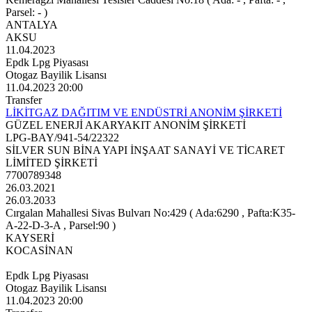
Parsel: - )
ANTALYA
AKSU
11.04.2023
Epdk Lpg Piyasası
Otogaz Bayilik Lisansı
11.04.2023 20:00
Transfer
LİKİTGAZ DAĞITIM VE ENDÜSTRİ ANONİM ŞİRKETİ
GÜZEL ENERJİ AKARYAKIT ANONİM ŞİRKETİ
LPG-BAY/941-54/22322
SİLVER SUN BİNA YAPI İNŞAAT SANAYİ VE TİCARET
LİMİTED ŞİRKETİ
7700789348
26.03.2021
26.03.2033
Cırgalan Mahallesi Sivas Bulvarı No:429 ( Ada:6290 , Pafta:K35-
A-22-D-3-A , Parsel:90 )
KAYSERİ
KOCASİNAN
Epdk Lpg Piyasası
Otogaz Bayilik Lisansı
11.04.2023 20:00