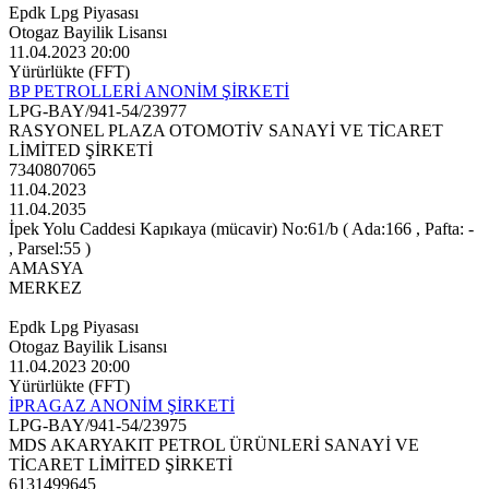
Epdk Lpg Piyasası
Otogaz Bayilik Lisansı
11.04.2023 20:00
Yürürlükte (FFT)
BP PETROLLERİ ANONİM ŞİRKETİ
LPG-BAY/941-54/23977
RASYONEL PLAZA OTOMOTİV SANAYİ VE TİCARET
LİMİTED ŞİRKETİ
7340807065
11.04.2023
11.04.2035
İpek Yolu Caddesi Kapıkaya (mücavir) No:61/b ( Ada:166 , Pafta: -
, Parsel:55 )
AMASYA
MERKEZ
Epdk Lpg Piyasası
Otogaz Bayilik Lisansı
11.04.2023 20:00
Yürürlükte (FFT)
İPRAGAZ ANONİM ŞİRKETİ
LPG-BAY/941-54/23975
MDS AKARYAKIT PETROL ÜRÜNLERİ SANAYİ VE
TİCARET LİMİTED ŞİRKETİ
6131499645