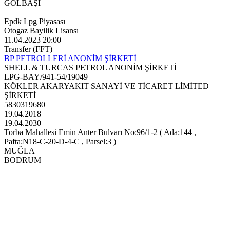
GÖLBAŞI
Epdk Lpg Piyasası
Otogaz Bayilik Lisansı
11.04.2023 20:00
Transfer (FFT)
BP PETROLLERİ ANONİM ŞİRKETİ
SHELL & TURCAS PETROL ANONİM ŞİRKETİ
LPG-BAY/941-54/19049
KÖKLER AKARYAKIT SANAYİ VE TİCARET LİMİTED
ŞİRKETİ
5830319680
19.04.2018
19.04.2030
Torba Mahallesi Emin Anter Bulvarı No:96/1-2 ( Ada:144 ,
Pafta:N18-C-20-D-4-C , Parsel:3 )
MUĞLA
BODRUM