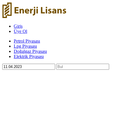
Giriş
Üye Ol
Petrol Piyasası
Lpg Piyasası
Doğalgaz Piyasası
Elektrik Piyasası