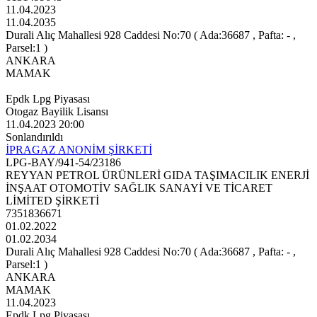
11.04.2023
11.04.2035
Durali Alıç Mahallesi 928 Caddesi No:70 ( Ada:36687 , Pafta: - ,
Parsel:1 )
ANKARA
MAMAK
Epdk Lpg Piyasası
Otogaz Bayilik Lisansı
11.04.2023 20:00
Sonlandırıldı
İPRAGAZ ANONİM ŞİRKETİ
LPG-BAY/941-54/23186
REYYAN PETROL ÜRÜNLERİ GIDA TAŞIMACILIK ENERJİ
İNŞAAT OTOMOTİV SAĞLIK SANAYİ VE TİCARET
LİMİTED ŞİRKETİ
7351836671
01.02.2022
01.02.2034
Durali Alıç Mahallesi 928 Caddesi No:70 ( Ada:36687 , Pafta: - ,
Parsel:1 )
ANKARA
MAMAK
11.04.2023
Epdk Lpg Piyasası