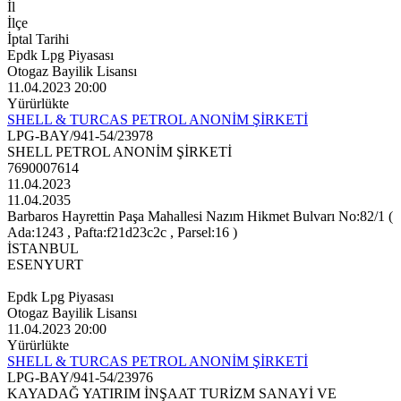
İl
İlçe
İptal Tarihi
Epdk Lpg Piyasası
Otogaz Bayilik Lisansı
11.04.2023 20:00
Yürürlükte
SHELL & TURCAS PETROL ANONİM ŞİRKETİ
LPG-BAY/941-54/23978
SHELL PETROL ANONİM ŞİRKETİ
7690007614
11.04.2023
11.04.2035
Barbaros Hayrettin Paşa Mahallesi Nazım Hikmet Bulvarı No:82/1 (
Ada:1243 , Pafta:f21d23c2c , Parsel:16 )
İSTANBUL
ESENYURT
Epdk Lpg Piyasası
Otogaz Bayilik Lisansı
11.04.2023 20:00
Yürürlükte
SHELL & TURCAS PETROL ANONİM ŞİRKETİ
LPG-BAY/941-54/23976
KAYADAĞ YATIRIM İNŞAAT TURİZM SANAYİ VE