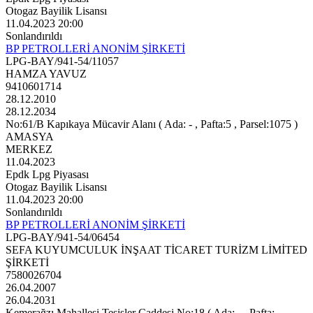
Otogaz Bayilik Lisansı
11.04.2023 20:00
Sonlandırıldı
BP PETROLLERİ ANONİM ŞİRKETİ
LPG-BAY/941-54/11057
HAMZA YAVUZ
9410601714
28.12.2010
28.12.2034
No:61/B Kapıkaya Mücavir Alanı ( Ada: - , Pafta:5 , Parsel:1075 )
AMASYA
MERKEZ
11.04.2023
Epdk Lpg Piyasası
Otogaz Bayilik Lisansı
11.04.2023 20:00
Sonlandırıldı
BP PETROLLERİ ANONİM ŞİRKETİ
LPG-BAY/941-54/06454
SEFA KUYUMCULUK İNŞAAT TİCARET TURİZM LİMİTED
ŞİRKETİ
7580026704
26.04.2007
26.04.2031
Kemerağzı Mahallesi Tesisler Caddesi No:18 ( Ada: - , Pafta: - ,