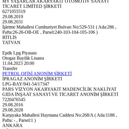
MY YAŞARLAR AKARYAKIT OTOMOTİV SANAYİ
TİCARET LİMİTED ŞİRKETİ
6271055519
29.08.2019
29.08.2031
İşletme Mahallesi Cumhuriyet Bulvarı No:529-531 ( Ada:286 ,
Pafta:26-26-OB-OE , Parsel:240-103-104-105-106 )
BİTLİS
TATVAN
Epdk Lpg Piyasası
Otogaz Bayilik Lisansı
11.04.2023 20:00
Transfer
PETROL OFİSİ ANONİM ŞİRKETİ
İPRAGAZ ANONİM ŞİRKETİ
LPG-BAY/941-54/17347
PARS VİZYON AKARYAKIT MADENCİLİK NAKLİYAT
GIDA İNŞAAT SANAYİ VE TİCARET ANONİM ŞİRKETİ
7220476545
29.08.2016
29.08.2028
Karşıyaka Mahallesi Haymana Caddesi No:268/A ( Ada:1188 ,
Pafta: - , Parsel:1 )
ANKARA