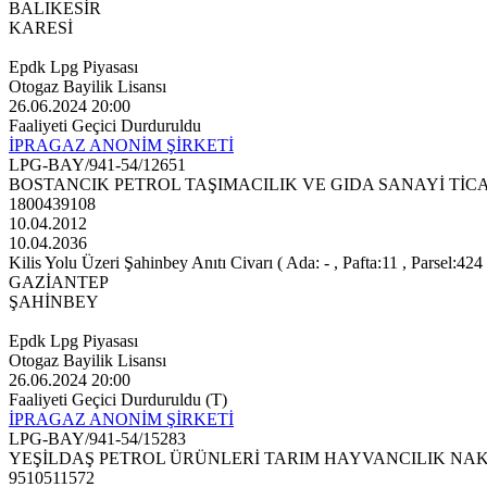
BALIKESİR
KARESİ
Epdk Lpg Piyasası
Otogaz Bayilik Lisansı
26.06.2024 20:00
Faaliyeti Geçici Durduruldu
İPRAGAZ ANONİM ŞİRKETİ
LPG-BAY/941-54/12651
BOSTANCIK PETROL TAŞIMACILIK VE GIDA SANAYİ TİCA
1800439108
10.04.2012
10.04.2036
Kilis Yolu Üzeri Şahinbey Anıtı Civarı ( Ada: - , Pafta:11 , Parsel:424 
GAZİANTEP
ŞAHİNBEY
Epdk Lpg Piyasası
Otogaz Bayilik Lisansı
26.06.2024 20:00
Faaliyeti Geçici Durduruldu (T)
İPRAGAZ ANONİM ŞİRKETİ
LPG-BAY/941-54/15283
YEŞİLDAŞ PETROL ÜRÜNLERİ TARIM HAYVANCILIK NAKL
9510511572