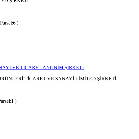
TED ŞİRKETİ
Parsel:6 )
AYİ VE TİCARET ANONİM ŞİRKETİ
ÜNLERİ TİCARET VE SANAYİ LİMİTED ŞİRKETİ
arsel:1 )