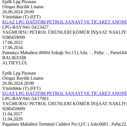
Epdk Lpg Piyasası
Otogaz Bayilik Lisansı
26.06.2024 20:00
Yürürlükte (T) (FFT)
EGAZ LPG DAĞITIM PETROL SANAYİ VE TİCARET ANONİ
LPG-BAY/941-54/23427
YAĞMURSU PETROL ÜRÜNLERİ KÖMÜR İNŞAAT NAKLİYE
9280459099
17.06.2022
17.06.2034
Pamukçu Mahallesi 49004 Sokağı No:13 ( Ada: - , Pafta: - , Parsel:6
BALIKESİR
ALTIEYLÜL
Epdk Lpg Piyasası
Otogaz Bayilik Lisansı
26.06.2024 20:00
Yürürlükte (T) (FFT)
EGAZ LPG DAĞITIM PETROL SANAYİ VE TİCARET ANONİ
LPG-BAY/941-54/17963
YAĞMURSU PETROL ÜRÜNLERİ KÖMÜR İNŞAAT NAKLİYE
9280459099
11.04.2017
11.04.2029
Paşaalanı Mahallesi Terminal Caddesi No:12/C ( Ada:6683 , Pafta:22.0.