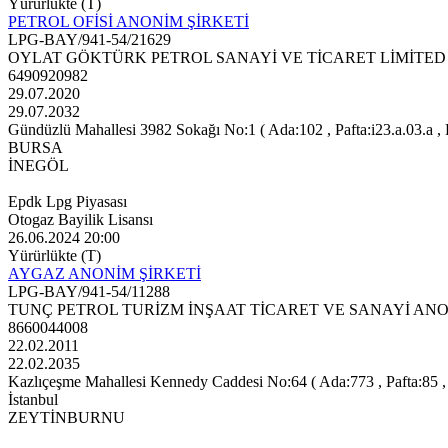
Yürürlükte (T)
PETROL OFİSİ ANONİM ŞİRKETİ
LPG-BAY/941-54/21629
OYLAT GÖKTÜRK PETROL SANAYİ VE TİCARET LİMİTED 
6490920982
29.07.2020
29.07.2032
Gündüzlü Mahallesi 3982 Sokağı No:1 ( Ada:102 , Pafta:i23.a.03.a , P
BURSA
İNEGÖL
Epdk Lpg Piyasası
Otogaz Bayilik Lisansı
26.06.2024 20:00
Yürürlükte (T)
AYGAZ ANONİM ŞİRKETİ
LPG-BAY/941-54/11288
TUNÇ PETROL TURİZM İNŞAAT TİCARET VE SANAYİ ANO
8660044008
22.02.2011
22.02.2035
Kazlıçeşme Mahallesi Kennedy Caddesi No:64 ( Ada:773 , Pafta:85 , 
İstanbul
ZEYTİNBURNU