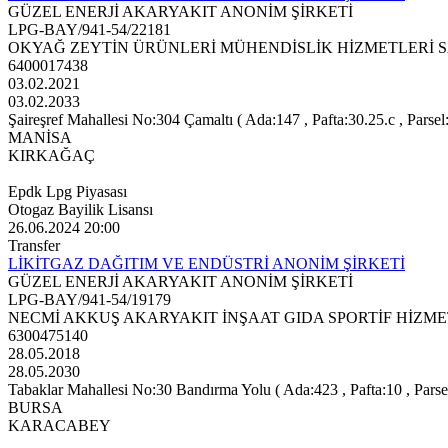
GÜZEL ENERJİ AKARYAKIT ANONİM ŞİRKETİ
LPG-BAY/941-54/22181
OKYAĞ ZEYTİN ÜRÜNLERİ MÜHENDİSLİK HİZMETLERİ SA
6400017438
03.02.2021
03.02.2033
Şaireşref Mahallesi No:304 Çamaltı ( Ada:147 , Pafta:30.25.c , Parsel
MANİSA
KIRKAĞAÇ
Epdk Lpg Piyasası
Otogaz Bayilik Lisansı
26.06.2024 20:00
Transfer
LİKİTGAZ DAĞITIM VE ENDÜSTRİ ANONİM ŞİRKETİ
GÜZEL ENERJİ AKARYAKIT ANONİM ŞİRKETİ
LPG-BAY/941-54/19179
NECMİ AKKUŞ AKARYAKIT İNŞAAT GIDA SPORTİF HİZME
6300475140
28.05.2018
28.05.2030
Tabaklar Mahallesi No:30 Bandırma Yolu ( Ada:423 , Pafta:10 , Parse
BURSA
KARACABEY