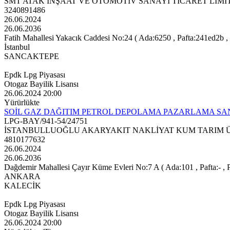
SMT ATAK İNŞAAT VE OTOMOTİV SANAYİ TİCARET LİMİ
3240891486
26.06.2024
26.06.2036
Fatih Mahallesi Yakacık Caddesi No:24 ( Ada:6250 , Pafta:241ed2b , 
İstanbul
SANCAKTEPE
Epdk Lpg Piyasası
Otogaz Bayilik Lisansı
26.06.2024 20:00
Yürürlükte
SOİL GAZ DAĞITIM PETROL DEPOLAMA PAZARLAMA SAN
LPG-BAY/941-54/24751
İSTANBULLUOĞLU AKARYAKIT NAKLİYAT KUM TARIM ÜR
4810177632
26.06.2024
26.06.2036
Dağdemir Mahallesi Çayır Küme Evleri No:7 A ( Ada:101 , Pafta:- , P
ANKARA
KALECİK
Epdk Lpg Piyasası
Otogaz Bayilik Lisansı
26.06.2024 20:00