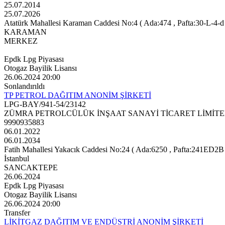
25.07.2014
25.07.2026
Atatürk Mahallesi Karaman Caddesi No:4 ( Ada:474 , Pafta:30-L-4-d ,
KARAMAN
MERKEZ
Epdk Lpg Piyasası
Otogaz Bayilik Lisansı
26.06.2024 20:00
Sonlandırıldı
TP PETROL DAĞITIM ANONİM ŞİRKETİ
LPG-BAY/941-54/23142
ZÜMRA PETROLCÜLÜK İNŞAAT SANAYİ TİCARET LİMİTE
9990935883
06.01.2022
06.01.2034
Fatih Mahallesi Yakacık Caddesi No:24 ( Ada:6250 , Pafta:241ED2B ,
İstanbul
SANCAKTEPE
26.06.2024
Epdk Lpg Piyasası
Otogaz Bayilik Lisansı
26.06.2024 20:00
Transfer
LİKİTGAZ DAĞITIM VE ENDÜSTRİ ANONİM ŞİRKETİ